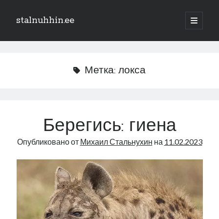
stalnuhhin.ee
отрыть
основн
Боковая
меню
Поиск
панель
Поиск
Метка:
локса
Рубрики
В мире
Берегись: гиена
Интеграция
Опубликовано от
Михаил Стальнухин
на
11.02.2023
Интервью
Книга
Личное
Нарва и северо-восток
Обзор прессы
Образование
Парламент и правительство