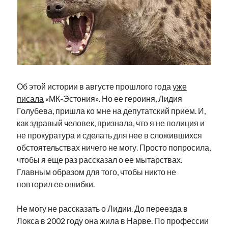
Фотографии
Экономика
Эстония и Россия
Юмор
Метки
Об этой истории в августе прошлого года
уже
писала
«МК-Эстония». Но ее героиня, Лидия
radio narva
Голубева, пришла ко мне на депутатский прием. И,
takinada
андрус ансип
как здравый человек, признала, что я не полиция и
видео
ансиппиада
война
не прокуратура и сделать для нее в сложившихся
безработица
обстоятельствах ничего не могу. Просто попросила,
выборы
высказывание
в поисках здравого смысла
чтобы я еще раз рассказал о ее мытарствах.
интервью
история
евросоюз
кабинетные истории
Главным образом для того, чтобы никто не
книга
нарва
кая каллас
маська
катри райк
повторил ее ошибки.
образование
обучение эстонскому
нацменьшинства
парламент
поводырь
парад клоунов
партия
памятники
Не могу не рассказать о Лидии. До переезда в
подкаст
Локса в 2002 году она жила в Нарве. По профессии
пресса
потеряны данные
программа