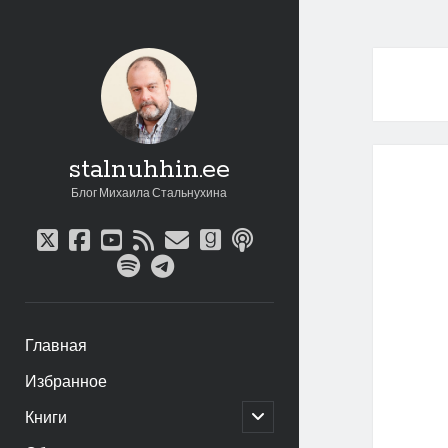
stalnuhhin.ee
Блог Михаила Стальнухина
twitter
facebook
youtube
rss
email
goodreads
podcast
spotify
telegram
Главная
Избранное
открыть
Книги
дочернее
меню