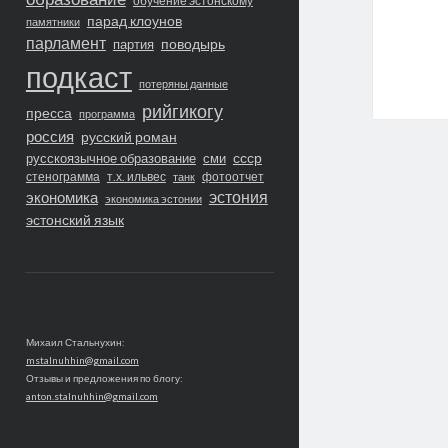
обучение эстонскому
парад клоунов
памятники
парламент
поводырь
партия
подкаст
потеряны данные
рийгикогу
пресса
программа
россия
русский роман
ссср
русскоязычное образование
сми
стенограмма
т.х. ильвес
фотоотчет
танк
экономика
эстония
экономика эстонии
эстонский язык
Михаил Стальнухин:
mstalnuhhin@gmail.com
Отзывы и предложения по блогу:
anton.stalnuhhin@gmail.com