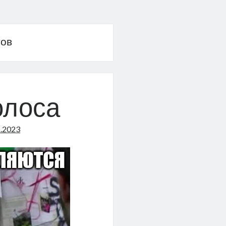
тов
олоса
2.2023