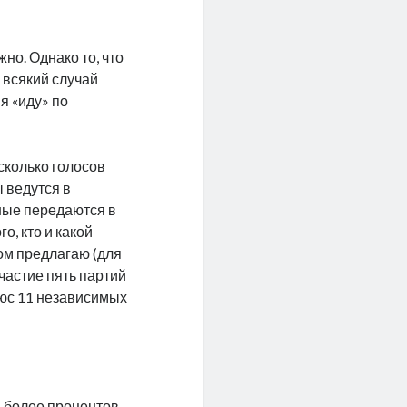
но. Однако то, что
 всякий случай
я «иду» по
 сколько голосов
ы ведутся в
нные передаются в
, кто и какой
ом предлагаю (для
частие пять партий
люс 11 независимых
и более процентов