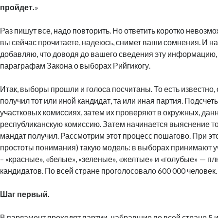
пройдет.
»
Раз пишут все, надо повторить. Но ответить коротко невозмож
вы сейчас прочитаете, надеюсь, снимет ваши сомнения. И на
добавляю, что доводя до вашего сведения эту информацию, 
параграфам Закона о выборах Рийгикогу.
Итак, выборы прошли и голоса посчитаны. То есть известно,
получил тот или иной кандидат, та или иная партия. Подсчет
участковых комиссиях, затем их проверяют в окружных, да
республиканскую комиссию. Затем начинается выяснение того
мандат получил. Рассмотрим этот процесс пошагово. При эт
простоты понимания) такую модель: в выборах принимают у
– «красные», «белые», «зеленые», «желтые» и «голубые» — п
кандидатов. По всей стране проголосовало 600 000 человек.
Шаг первый.
В парламент проходят партии, набравшие по всей стране 5 