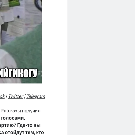
ok
|
Twitter
|
Telegram
 Futuro
» я получил
 голосами,
артию? Где-то вы
са отойдут тем, кто