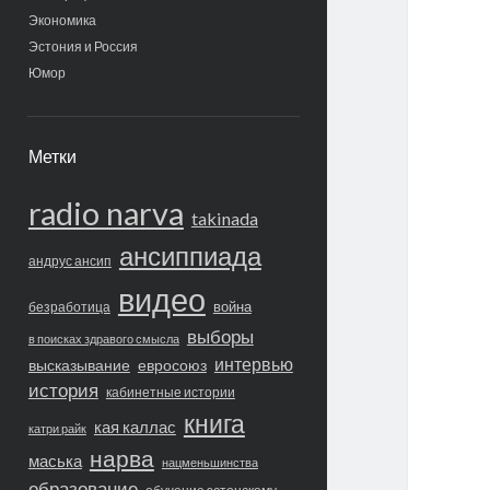
Экономика
Эстония и Россия
Юмор
Метки
radio narva
takinada
ансиппиада
андрус ансип
видео
война
безработица
выборы
в поисках здравого смысла
интервью
высказывание
евросоюз
история
кабинетные истории
книга
кая каллас
катри райк
нарва
маська
нацменьшинства
образование