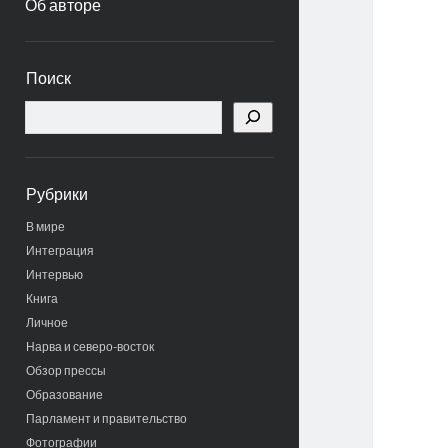
Об авторе
Боковая
Поиск
панель
Поиск
Рубрики
В мире
Интеграция
Интервью
Книга
Личное
Нарва и северо-восток
Обзор прессы
Образование
Парламент и правительство
Фотографии