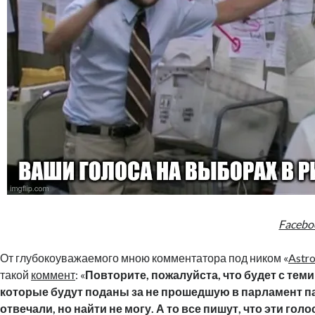
Facebo
От глубокоуважаемого мною комментатора под ником «
Astro
такой
коммент
: «
Повторите, пожалуйста, что будет с теми
которые будут поданы за не прошедшую в парламент п
отвечали, но найти не могу. А то все пишут, что эти голо