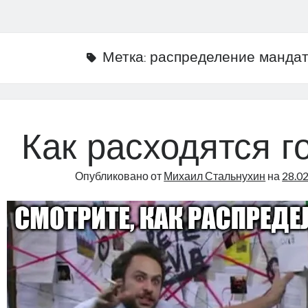
Метка:
распределение манда
Как расходятся г
Опубликовано от
Михаил Стальнухин
на
28.0