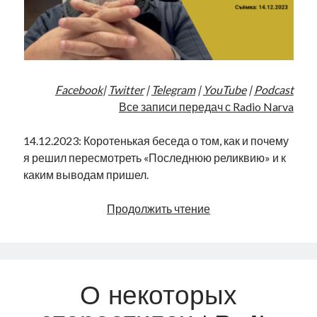
Facebook
|
Twitter
|
Telegram
|
YouTube
|
Podcast
Все записи передач с Radio Narva
14.12.2023: Коротенькая беседа о том, как и почему
я решил пересмотреть «Последнюю реликвию» и к
каким выводам пришел.
«Последняя
Продолжить чтение
реликвия»:
заработки
на
советском
О некоторых
|
Radio