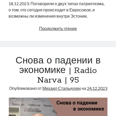
18.12.2023: Поговорили о двух типах патриотизма,
о том, что сегодня происходит в Евросоюзе, и
возможны ли изменения внутри Эстонии.
Патриотизм
Продолжить чтение
в
Евросоюзе
|
Radio
Снова о падении в
Narva
|
экономике | Radio
96
Narva | 95
Опубликовано от
Михаил Стальнухин
на
24.12.2023