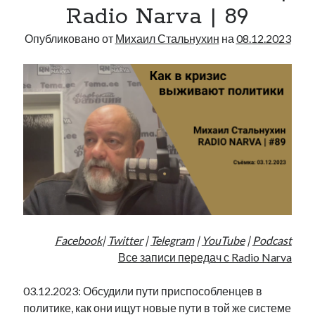
Radio Narva | 89
Опубликовано от
Михаил Стальнухин
на
08.12.2023
Facebook
|
Twitter
|
Telegram
|
YouTube
|
Podcast
Все записи передач с Radio Narva
03.12.2023: Обсудили пути приспособленцев в
политике, как они ищут новые пути в той же системе