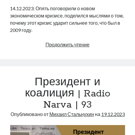
14.12.2023: Опять поговорили о новом
экономическом кризисе, поделился мыслями о том,
почему этот кризис ударит сильнее того, что был в
2009 году.
Почему
Продолжить чтение
этот
кризис
сложнее
2009
Президент и
года
|
коалиция | Radio
Radio
Narva | 93
Narva
|
Опубликовано от
Михаил Стальнухин
на
19.12.2023
94