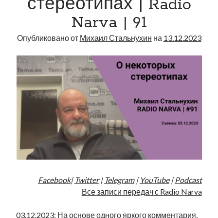
стереотипах | Radio
Narva
Narva | 91
|
92
Опубликовано от
Михаил Стальнухин
на
13.12.2023
Facebook
|
Twitter
|
Telegram
|
YouTube
|
Podcast
Все записи передач с Radio Narva
03.12.2023: На основе одного яркого комментария,