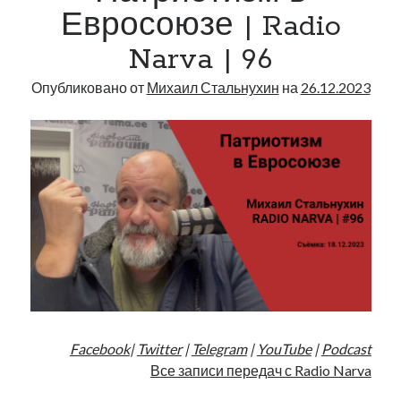
Narva
Евросоюзе | Radio
|
Narva | 96
97
Опубликовано от
Михаил Стальнухин
на
26.12.2023
Facebook
|
Twitter
|
Telegram
|
YouTube
|
Podcast
Все записи передач с Radio Narva