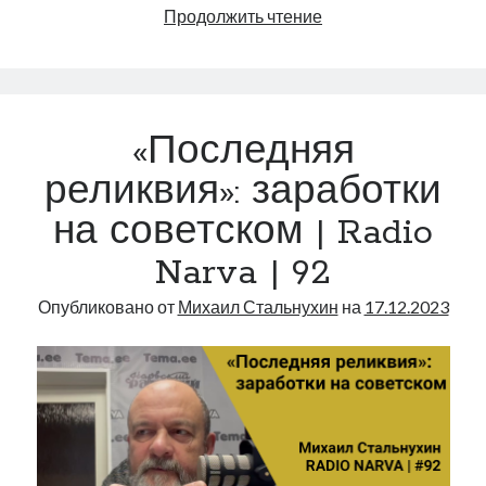
Президент
Продолжить чтение
и
коалиция
|
Radio
«Последняя
Narva
|
реликвия»: заработки
93
на советском | Radio
Narva | 92
Опубликовано от
Михаил Стальнухин
на
17.12.2023