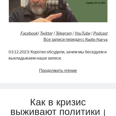
Facebook
|
Twitter
|
Telegram
|
YouTube
|
Podcast
Все записи передач с Radio Narva
03.12.2023: Коротко обсудили, зачем мы беседуем и
выкладываем наши записи.
Год
Продолжить чтение
беседуем.
Зачем?
|
Radio
Как в кризис
Narva
|
выживают политики |
90