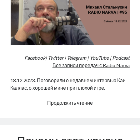
Facebook
|
Twitter
|
Telegram
|
YouTube
|
Podcast
Все записи передач с Radio Narva
18.12.2023: Поговорили о недавнем интервью Каи
Каллас, о хорошей мине при плохой игре.
Снова
Продолжить чтение
о
падении
в
экономике
|