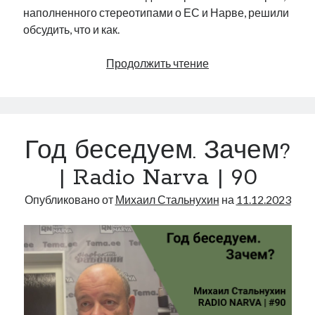
наполненного стереотипами о ЕС и Нарве, решили
обсудить, что и как.
О
Продолжить чтение
некоторых
стереотипах
|
Radio
Год беседуем. Зачем?
Narva
|
| Radio Narva | 90
91
Опубликовано от
Михаил Стальнухин
на
11.12.2023