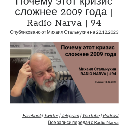
Почему этот кризис
Radio
сложнее 2009 года |
Narva
Radio Narva | 94
|
95
Опубликовано от
Михаил Стальнухин
на
22.12.2023
Facebook
|
Twitter
|
Telegram
|
YouTube
|
Podcast
Все записи передач с Radio Narva