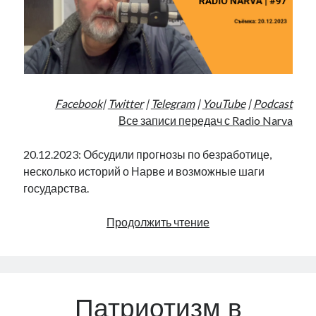
Facebook
|
Twitter
|
Telegram
|
YouTube
|
Podcast
Все записи передач с Radio Narva
20.12.2023: Обсудили прогнозы по безработице,
несколько историй о Нарве и возможные шаги
государства.
Безработица
Продолжить чтение
в
Ида-
Вирумаа
|
Патриотизм в
Radio