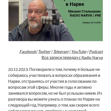
Фотографии
Экономика
Эстония и Россия
Юмор
Метки
radio narva
Facebook
|
Twitter
|
Telegram
|
YouTube
|
Podcast
takinada
андрус ансип
Все записи передач с Radio Narva
видео
ансиппиада
война
безработица
20.12.2023: Поговорили о том, почему я больше не
выборы
высказывание
в поисках здравого смысла
собираюсь участвовать в вопросах образования в
интервью
история
евросоюз
кабинетные истории
Нарве, отстраняясь от участия в голосовании по
книга
нарва
кая каллас
маська
вопросам этой сферы. Многие годы я активно
катри райк
образование
занимался вопросом, но не был услышан никем. Из
обучение эстонскому
нацменьшинства
парламент
разговора вы можете узнать о планах по Нарве на
поводырь
парад клоунов
партия
памятники
следующий год. Например, о том, как скорее всего
подкаст
пресса
потеряны данные
программа
собираются решать проблемы с нехваткой