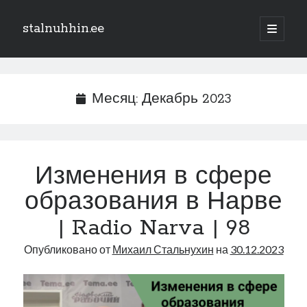
stalnuhhin.ee
отрыть
основн
Боковая
меню
Поиск
панель
Поиск
Месяц:
Декабрь 2023
Рубрики
В мире
Изменения в сфере
Интеграция
образования в Нарве
Интервью
Книга
| Radio Narva | 98
Личное
Опубликовано от
Михаил Стальнухин
на
30.12.2023
Нарва и северо-восток
Обзор прессы
Образование
Парламент и правительство