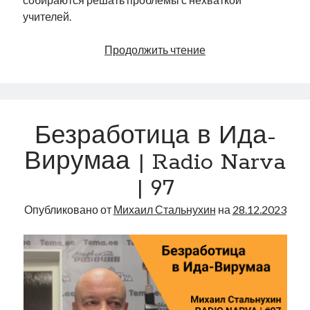
рийгикогу
россия
русский роман
учителей.
ссср
русскоязычное образование
сми
стенограмма
экономика
т.х. ильвес
фотоотчет
танк
экономика эстонии
Изменения
Продолжить чтение
эстония
эстонский язык
в
сфере
образования
в
Безработица в Ида-
Нарве
Михаил Стальнухин:
|
Вирумаа | Radio Narva
mstalnuhhin@gmail.com
Radio
Отзывы и предложения по блогу:
| 97
Narva
anton.stalnuhhin@gmail.com
|
Опубликовано от
Михаил Стальнухин
на
28.12.2023
98