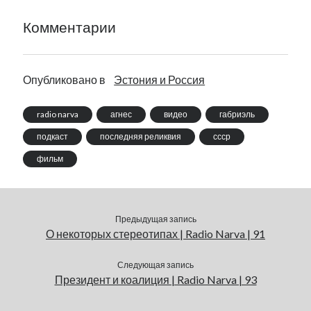
Комментарии
Опубликовано в
Эстония и Россия
radio narva
агнес
видео
габриэль
подкаст
последняя реликвия
ссср
фильм
Предыдущая запись
О некоторых стереотипах | Radio Narva | 91
Следующая запись
Президент и коалиция | Radio Narva | 93