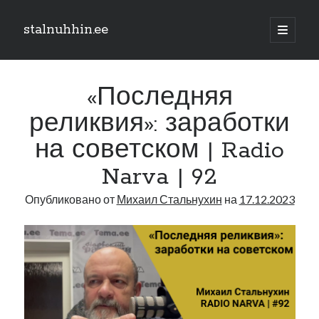
stalnuhhin.ee
отрыть
основн
Боковая
меню
Поиск
панель
«Последняя
Поиск
реликвия»: заработки
на советском | Radio
Рубрики
Narva | 92
В мире
Интеграция
Опубликовано от
Михаил Стальнухин
на
17.12.2023
Интервью
Книга
Личное
Нарва и северо-восток
Обзор прессы
Образование
Парламент и правительство