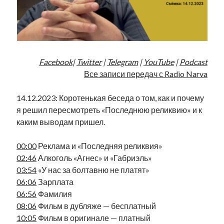
Фотографии
Экономика
Эстония и Россия
Юмор
Facebook
|
Twitter
|
Telegram
|
YouTube
|
Podcast
Все записи передач с Radio Narva
Метки
14.12.2023: Коротенькая беседа о том, как и почему
radio narva
takinada
я решил пересмотреть «Последнюю реликвию» и к
андрус ансип
каким выводам пришел.
видео
ансиппиада
война
безработица
выборы
00:00
Реклама и «Последняя реликвия»
высказывание
в поисках здравого смысла
02:46
Алкоголь «Агнес» и «Габриэль»
интервью
история
евросоюз
кабинетные истории
03:54
«У нас за болтавню не платят»
книга
нарва
кая каллас
маська
катри райк
06:06
Зарплата
образование
обучение эстонскому
нацменьшинства
06:56
Фамилия
парламент
поводырь
парад клоунов
партия
памятники
08:06
Фильм в дубляже — бесплатный
подкаст
10:05
Фильм в оригинале — платный
пресса
потеряны данные
программа