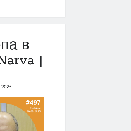
в
па в
Narva |
8.2025