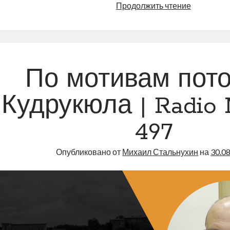
Филолого
Продолжить чтение
—
на
флот!
|
Radio
По мотивам пото
Narva
|
Кудрукюла | Radio 
498
497
Опубликовано от
Михаил Стальнухин
на
30.0