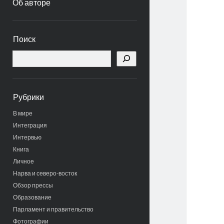
Об авторе
Боковая
Поиск
панель
Поиск
Рубрики
В мире
Интеграция
Интервью
Книга
Личное
Нарва и северо-восток
Обзор прессы
Образование
Парламент и правительство
Фотографии