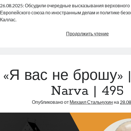
26.08.2025: Обсудили очередные высказывания верховного
Европейского союза по иностранным делам и политике безо
Каллас.
Кая
Продолжить чтение
Каллас:
и
подтверди
и
подчеркну
«Я вас не брошу» |
и
даже
Narva | 495
приложил
|
Опубликовано от
Михаил Стальнухин
на
28.0
Radio
Narva
|
496