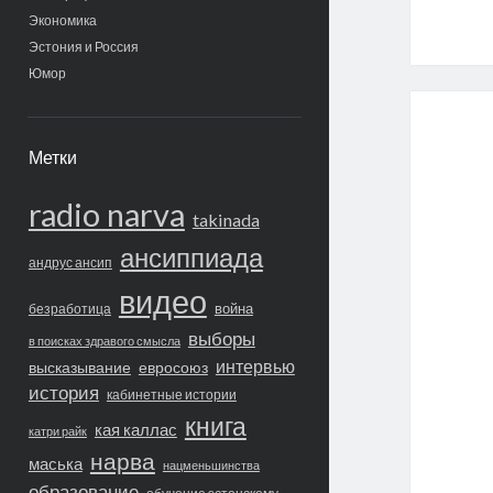
Экономика
Эстония и Россия
Юмор
Метки
radio narva
takinada
ансиппиада
андрус ансип
видео
война
безработица
выборы
в поисках здравого смысла
интервью
высказывание
евросоюз
история
кабинетные истории
книга
кая каллас
катри райк
нарва
маська
нацменьшинства
образование