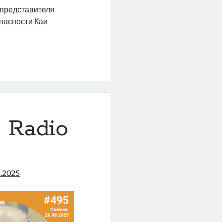
 представителя
пасности Каи
ла,
ла,
 Radio
а
8.2025