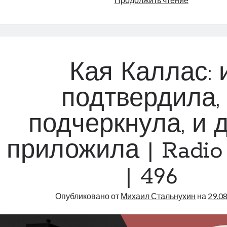
мотивам
потопа
в
Кудрукюл
|
Кая Каллас: 
Radio
Narva
подтвердила,
|
497
подчеркнула, и 
приложила | Radio
| 496
Опубликовано от
Михаил Стальнухин
на
29.0