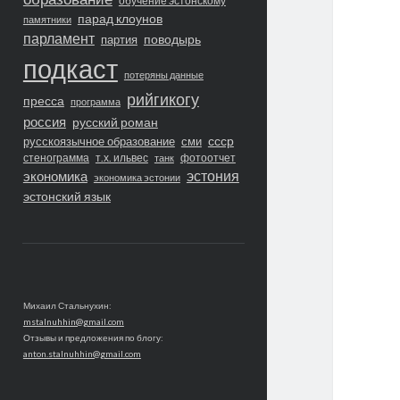
обучение эстонскому
парад клоунов
памятники
парламент
поводырь
партия
подкаст
потеряны данные
рийгикогу
пресса
программа
россия
русский роман
ссср
русскоязычное образование
сми
стенограмма
т.х. ильвес
фотоотчет
танк
экономика
эстония
экономика эстонии
эстонский язык
Михаил Стальнухин:
mstalnuhhin@gmail.com
Отзывы и предложения по блогу:
anton.stalnuhhin@gmail.com