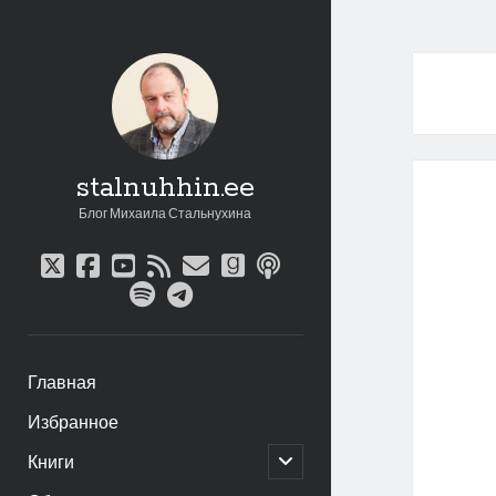
stalnuhhin.ee
Блог Михаила Стальнухина
twitter
facebook
youtube
rss
email
goodreads
podcast
spotify
telegram
Главная
Избранное
открыть
Книги
дочернее
меню