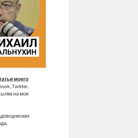
татьи моего
ook, Twitter,
ссылки на мои
садоводческих
ода.