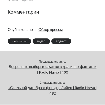
Комментарии
Опубликовано в
Обзор прессы
radio narva
видео
подкаст
Предыдущая запись
Досрочные выборы: какашки в красивых фантиках
| Radio Narva | 490
Следующая запись
«Стальной дикобраз» фон дер Ляйен | Radio Narva |
492