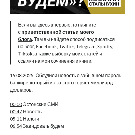
Фотографии
Экономика
Эстония и Россия
Если вы здесь впервые, то начните
Юмор
с
приветственной статьи моего
блога
.
Там вы найдете способ подписаться
на блог, Facebook, Twitter, Telegram, Spotify,
Метки
Tiktok, а также выборку моих статей и
ссылки на мои сочинения и книги.
radio narva
takinada
андрус ансип
видео
19.08.2025: Обсудили новость о забывшем пароль
ансиппиада
война
безработица
банкире, который из-за этого теряет миллиард
выборы
высказывание
в поисках здравого смысла
долларов.
интервью
история
евросоюз
кабинетные истории
книга
нарва
00:00
Эстонские СМИ
кая каллас
маська
катри райк
00:47
Новость
образование
обучение эстонскому
нацменьшинства
05:11
Налоги
парламент
поводырь
парад клоунов
партия
памятники
06:54
Завидовать будем
подкаст
пресса
потеряны данные
программа