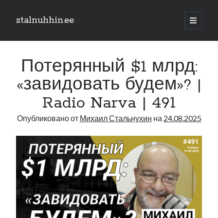
stalnuhhin.ee
отрыть
основн
Боковая
меню
Поиск
панель
Потерянный $1 млрд:
Поиск
«завидовать будем»? |
Radio Narva | 491
Рубрики
Опубликовано от
Михаил Стальнухин
на
24.08.2025
В мире
Интеграция
Интервью
Книга
Личное
Нарва и северо-восток
Обзор прессы
Образование
Парламент и правительство