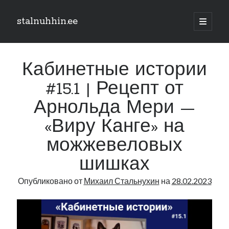
stalnuhhin.ee
отрыть
основн
Боковая
меню
Поиск
панель
Кабинетные истории
Поиск
#15.1 | Рецепт от
Арнольда Мери —
Рубрики
«Виру Канге» на
В мире
Интеграция
можжевеловых
Интервью
шишках
Книга
Личное
Опубликовано от
Михаил Стальнухин
на
28.02.2023
Нарва и северо-восток
Обзор прессы
Образование
Парламент и правительство