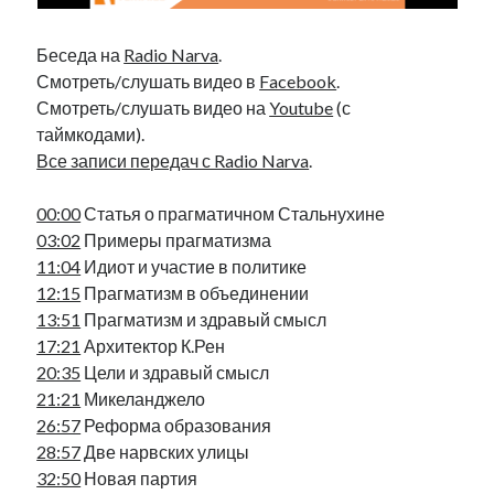
Фотографии
Экономика
Беседа на
Radio Narva
.
Эстония и Россия
Смотреть/слушать видео в
Facebook
.
Юмор
Смотреть/слушать видео на
Youtube
(с
таймкодами).
Все записи передач с Radio Narva
.
Метки
00:00
Статья о прагматичном Стальнухине
radio narva
03:02
Примеры прагматизма
takinada
андрус ансип
11:04
Идиот и участие в политике
видео
ансиппиада
война
12:15
Прагматизм в объединении
безработица
13:51
Прагматизм и здравый смысл
выборы
высказывание
в поисках здравого смысла
17:21
Архитектор К.Рен
интервью
история
евросоюз
кабинетные истории
20:35
Цели и здравый смысл
книга
нарва
кая каллас
маська
катри райк
21:21
Микеланджело
образование
обучение эстонскому
нацменьшинства
26:57
Реформа образования
парламент
поводырь
парад клоунов
партия
памятники
28:57
Две нарвских улицы
подкаст
32:50
Новая партия
пресса
потеряны данные
программа