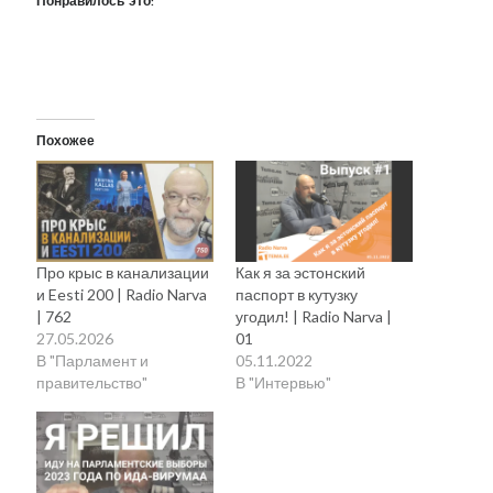
Понравилось это:
Похожее
Про крыс в канализации
Как я за эстонский
и Eesti 200 | Radio Narva
паспорт в кутузку
| 762
угодил! | Radio Narva |
27.05.2026
01
В "Парламент и
05.11.2022
правительство"
В "Интервью"