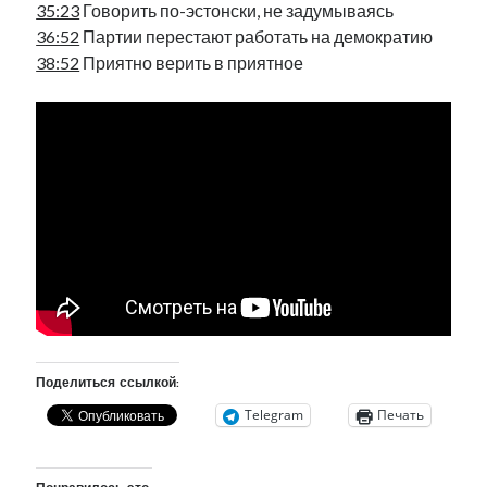
35:23
Говорить по-эстонски, не задумываясь
рийгикогу
россия
русский роман
36:52
Партии перестают работать на демократию
ссср
русскоязычное образование
сми
стенограмма
38:52
Приятно верить в приятное
экономика
т.х. ильвес
фотоотчет
танк
экономика эстонии
эстония
эстонский язык
Михаил Стальнухин:
mstalnuhhin@gmail.com
Отзывы и предложения по блогу:
anton.stalnuhhin@gmail.com
Поделиться ссылкой:
Telegram
Печать