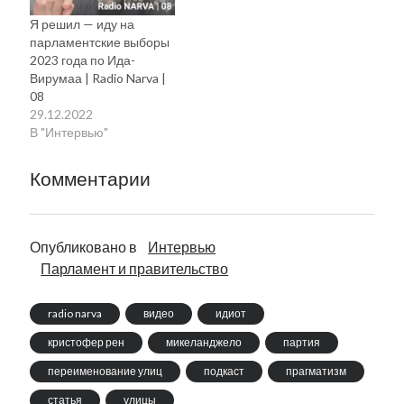
Я решил — иду на
парламентские выборы
2023 года по Ида-
Вирумаа | Radio Narva |
08
29.12.2022
В "Интервью"
Комментарии
Опубликовано в
Интервью
Парламент и правительство
radio narva
видео
идиот
кристофер рен
микеланджело
партия
переименование улиц
подкаст
прагматизм
статья
улицы