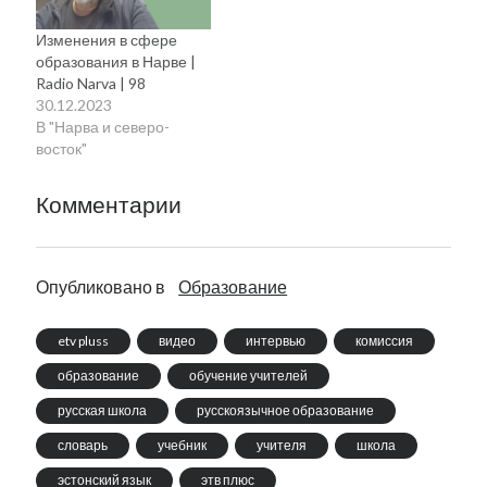
Изменения в сфере
образования в Нарве |
Radio Narva | 98
30.12.2023
В "Нарва и северо-
восток"
Комментарии
Опубликовано в
Образование
etv pluss
видео
интервью
комиссия
образование
обучение учителей
русская школа
русскоязычное образование
словарь
учебник
учителя
школа
эстонский язык
этв плюс