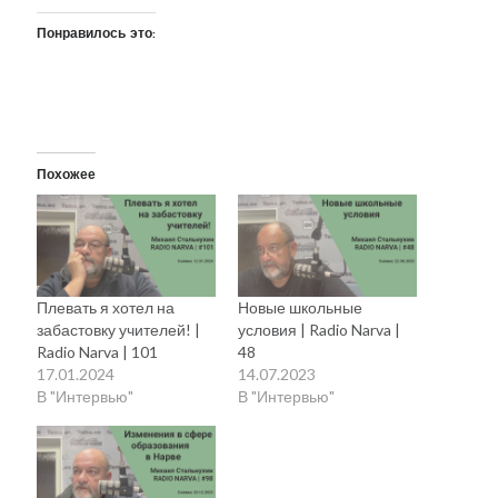
рийгикогу
россия
русский роман
Понравилось это:
ссср
русскоязычное образование
сми
стенограмма
экономика
т.х. ильвес
фотоотчет
танк
экономика эстонии
эстония
эстонский язык
Похожее
Михаил Стальнухин:
mstalnuhhin@gmail.com
Отзывы и предложения по блогу:
anton.stalnuhhin@gmail.com
Плевать я хотел на
Новые школьные
забастовку учителей! |
условия | Radio Narva |
Radio Narva | 101
48
17.01.2024
14.07.2023
В "Интервью"
В "Интервью"