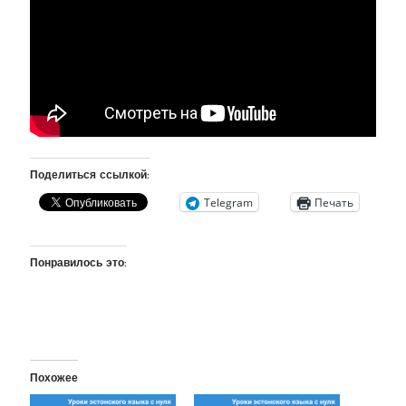
рийгикогу
россия
русский роман
ссср
русскоязычное образование
сми
стенограмма
экономика
т.х. ильвес
фотоотчет
танк
экономика эстонии
эстония
эстонский язык
Поделиться ссылкой:
Михаил Стальнухин:
Telegram
Печать
mstalnuhhin@gmail.com
Отзывы и предложения по блогу:
anton.stalnuhhin@gmail.com
Понравилось это:
Похожее