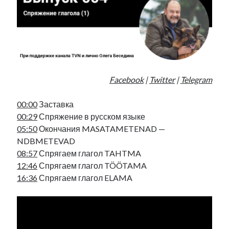
Фотографии
Экономика
Эстония и Россия
Юмор
Facebook
|
Twitter
|
Telegram
Метки
00:00
Заставка
radio narva
takinada
андрус ансип
00:29
Спряжение в русском языке
видео
05:50
Окончания MASATAMETENAD —
ансиппиада
война
безработица
NDBMETEVAD
выборы
высказывание
в поисках здравого смысла
08:57
Спрягаем глагол TAHTMA
интервью
история
евросоюз
кабинетные истории
12:46
Спрягаем глагол TÖÖTAMA
книга
нарва
16:36
Спрягаем глагол ELAMA
кая каллас
маська
катри райк
образование
обучение эстонскому
нацменьшинства
парламент
поводырь
парад клоунов
партия
памятники
подкаст
пресса
потеряны данные
программа