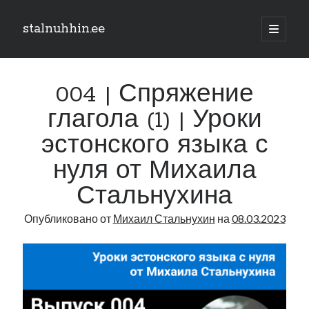
stalnuhhin.ee
отрыть
основн
Боковая
меню
Поиск
панель
004 | Спряжение
Поиск
глагола (1) | Уроки
эстонского языка с
Рубрики
нуля от Михаила
В мире
Интеграция
Стальнухина
Интервью
Опубликовано от
Михаил Стальнухин
на
08.03.2023
Книга
Личное
Нарва и северо-восток
Обзор прессы
Образование
Парламент и правительство