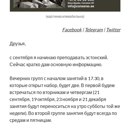
Фотографии
Экономика
(картинка кликабельна)
Эстония и Россия
Юмор
Facebook
|
Telegram
|
Twitter
Друзья,
Метки
с сентября я начинаю преподавать эстонский.
radio narva
takinada
Сейчас кратко дам основную информацию.
андрус ансип
видео
ансиппиада
война
безработица
Вечерних групп с началом занятий в 17.30, в
выборы
высказывание
которые открыт набор, будет две. В первой будем
в поисках здравого смысла
интервью
история
встречаться по вторникам и четвергам (21
евросоюз
кабинетные истории
сентября, 19 октября, 23 ноября и 21 декабря
книга
нарва
кая каллас
маська
катри райк
занятия будут переноситься на утро субботы той же
образование
обучение эстонскому
нацменьшинства
недели). Во второй группе занятия будут всегда по
парламент
поводырь
парад клоунов
партия
памятники
средам и пятницам.
подкаст
пресса
потеряны данные
программа