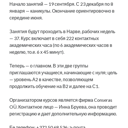
Начало занятий — 19 сентября. С 23 декабря по 8
рийгикогу
россия
русский роман
января — каникулы. Окончание ориентировочно в
ссср
русскоязычное образование
сми
стенограмма
середине июня.
экономика
т.х. ильвес
фотоотчет
танк
экономика эстонии
эстония
эстонский язык
Занятия будут проходить в Нарве, рабочих недель
— 37. Курс включает в себя 222 контактных
академических часа (по 6 академических часов в
неделю, то.е. 6 х 45 минут).
Михаил Стальнухин:
Теперь — о главном. В эти две группы
mstalnuhhin@gmail.com
Отзывы и предложения по блогу:
приглашаются учащиеся, начинающие с нуля; цель
anton.stalnuhhin@gmail.com
— уровень А2 в качестве, позволяющем
продолжить обучение на В2 и далее на С1.
Организатором курсов является фирма Conseras
OÜ. Контактное лицо — Инна Бруева, она проводит
регистрацию и дает дополнительную информацию.
Ее телефон: +372 50 68 536; э-почта