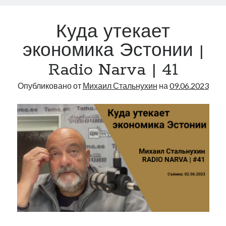
в
Эстонии
Куда утекает
|
Radio
экономика Эстонии |
Narva
Radio Narva | 41
|
42
Опубликовано от
Михаил Стальнухин
на
09.06.2023