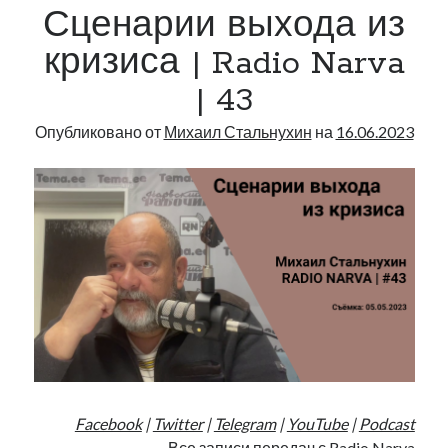
Сценарии выхода из
кризиса | Radio Narva
| 43
Опубликовано от
Михаил Стальнухин
на
16.06.2023
Facebook
|
Twitter
|
Telegram
|
YouTube
|
Podcast
Все записи передач с Radio Narva