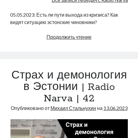
05.05.2023: Есть ли пути выхода из кризиса? Как
видят ситуацию эстонские чиновники?
Сценарии
Продолжить чтение
выхода
из
кризиса
|
Страх и демонология
Radio
Narva
в Эстонии | Radio
|
Narva | 42
43
Опубликовано от
Михаил Стальнухин
на
13.06.2023