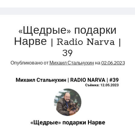
две
школы
Нарвы
«‎Щедрые»‎ подарки
|
Radio
Нарве | Radio Narva |
Narva
39
|
40
Опубликовано от
Михаил Стальнухин
на
02.06.2023