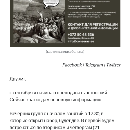
Фотографии
Экономика
Эстония и Россия
Юмор
Метки
(картинка кликабельна)
radio narva
takinada
Facebook
андрус ансип
|
Telegram
|
Twitter
видео
ансиппиада
война
безработица
Друзья,
выборы
высказывание
в поисках здравого смысла
интервью
история
евросоюз
с сентября я начинаю преподавать эстонский.
кабинетные истории
книга
Сейчас кратко дам основную информацию.
нарва
кая каллас
маська
катри райк
образование
обучение эстонскому
нацменьшинства
Вечерних групп с началом занятий в 17.30, в
парламент
поводырь
парад клоунов
партия
памятники
которые открыт набор, будет две. В первой будем
подкаст
встречаться по вторникам и четвергам (21
пресса
потеряны данные
программа