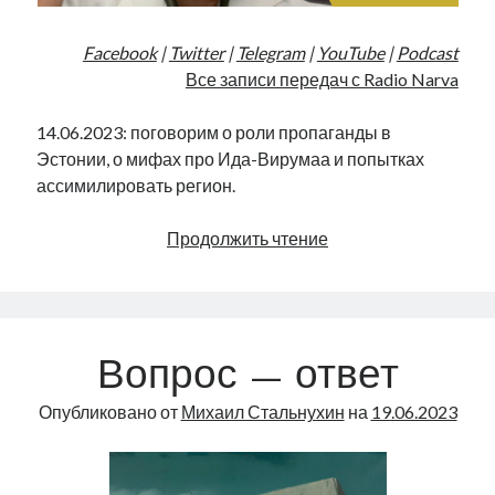
Facebook
|
Twitter
|
Telegram
|
YouTube
|
Podcast
Все записи передач с Radio Narva
14.06.2023: поговорим о роли пропаганды в
Эстонии, о мифах про Ида-Вирумаа и попытках
ассимилировать регион.
Пропаганда
Продолжить чтение
и
Нарва
|
Radio
Вопрос — ответ
Narva
|
Опубликовано от
Михаил Стальнухин
на
19.06.2023
44