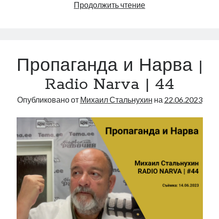
Курсы
Продолжить чтение
эстонского
языка
с
нуля
Пропаганда и Нарва |
|
Radio
Radio Narva | 44
Narva
|
Опубликовано от
Михаил Стальнухин
на
22.06.2023
45