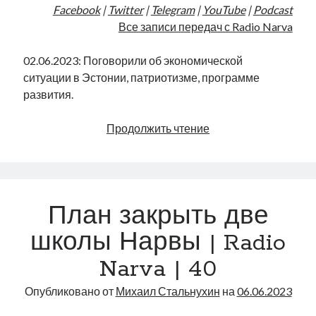
Facebook
|
Twitter
|
Telegram
|
YouTube
|
Podcast
Все записи передач с Radio Narva
02.06.2023: Поговорили об экономической
ситуации в Эстонии, патриотизме, программе
развития.
Куда
Продолжить чтение
утекает
экономика
Эстонии
|
План закрыть две
Radio
Narva
школы Нарвы | Radio
|
Narva | 40
41
Опубликовано от
Михаил Стальнухин
на
06.06.2023