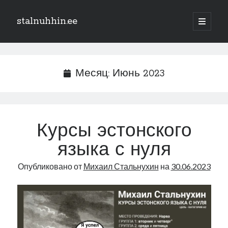
stalnuhhin.ee
отрыть
основн
Боковая
меню
Поиск
панель
Поиск
Месяц:
Июнь 2023
Рубрики
В мире
Курсы эстонского
Интеграция
языка с нуля
Интервью
Книга
Опубликовано от
Михаил Стальнухин
на
30.06.2023
Личное
Нарва и северо-восток
Обзор прессы
Образование
Парламент и правительство