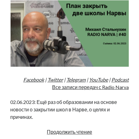
Facebook
|
Twitter
|
Telegram
|
YouTube
|
Podcast
Все записи передач с Radio Narva
02.06.2023: Ещё раз об образовании на основе
новости о закрытии школ в Нарве, о целях и
причинах.
План
Продолжить чтение
закрыть