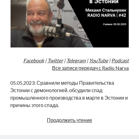
Facebook
|
Twitter
|
Telegram
|
YouTube
|
Podcast
Все записи передач с Radio Narva
05.05.2023: Сравнили методы Правительства
Эстонии с демонологией, обсудили спад
промышленного производства в марте в Эстонии и
причины этого спада.
Страх
Продолжить чтение
и
демонология