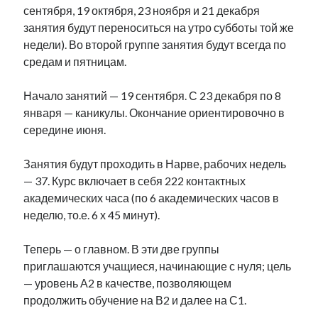
сентября, 19 октября, 23 ноября и 21 декабря
рийгикогу
россия
русский роман
занятия будут переноситься на утро субботы той же
ссср
русскоязычное образование
сми
стенограмма
недели). Во второй группе занятия будут всегда по
экономика
т.х. ильвес
фотоотчет
танк
экономика эстонии
средам и пятницам.
эстония
эстонский язык
Начало занятий — 19 сентября. С 23 декабря по 8
января — каникулы. Окончание ориентировочно в
середине июня.
Михаил Стальнухин:
Занятия будут проходить в Нарве, рабочих недель
mstalnuhhin@gmail.com
Отзывы и предложения по блогу:
— 37. Курс включает в себя 222 контактных
anton.stalnuhhin@gmail.com
академических часа (по 6 академических часов в
неделю, то.е. 6 х 45 минут).
Теперь — о главном. В эти две группы
приглашаются учащиеся, начинающие с нуля; цель
— уровень А2 в качестве, позволяющем
продолжить обучение на В2 и далее на С1.