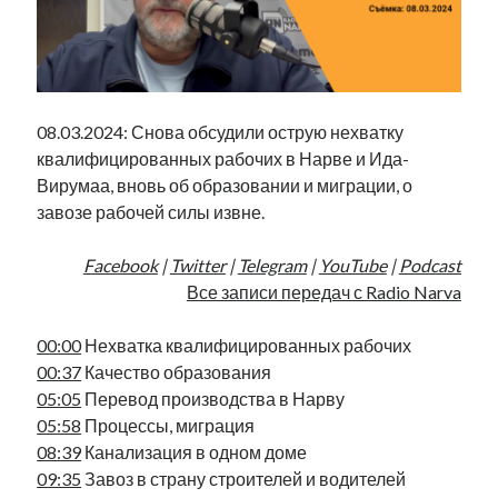
Фотографии
Экономика
Эстония и Россия
Юмор
08.03.2024: Снова обсудили острую нехватку
квалифицированных рабочих в Нарве и Ида-
Метки
Вирумаа, вновь об образовании и миграции, о
завозе рабочей силы извне.
radio narva
takinada
андрус ансип
Facebook
|
Twitter
|
Telegram
|
YouTube
|
Podcast
видео
ансиппиада
Все записи передач с Radio Narva
война
безработица
выборы
высказывание
в поисках здравого смысла
00:00
Нехватка квалифицированных рабочих
интервью
история
евросоюз
кабинетные истории
00:37
Качество образования
книга
нарва
кая каллас
маська
катри райк
05:05
Перевод производства в Нарву
образование
обучение эстонскому
нацменьшинства
05:58
Процессы, миграция
парламент
поводырь
парад клоунов
партия
памятники
08:39
Канализация в одном доме
подкаст
09:35
Завоз в страну строителей и водителей
пресса
потеряны данные
программа