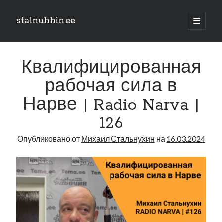
stalnuhhin.ee
отрыть
основн
Боковая
меню
Поиск
панель
Квалифицированная
Поиск
рабочая сила в
Нарве | Radio Narva |
Рубрики
126
В мире
Интеграция
Опубликовано от
Михаил Стальнухин
на
16.03.2024
Интервью
Книга
Личное
Нарва и северо-восток
Обзор прессы
Образование
Парламент и правительство