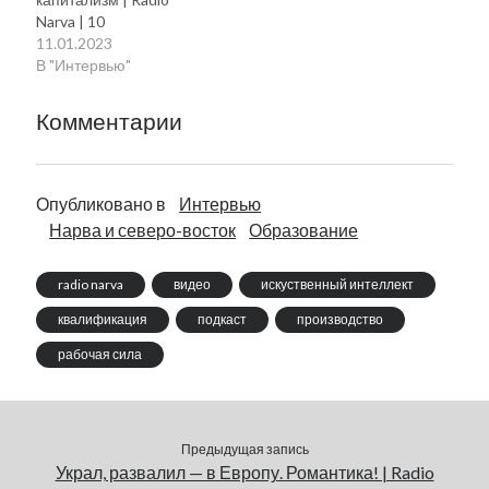
Narva | 10
11.01.2023
В "Интервью"
Комментарии
Опубликовано в
Интервью
Нарва и северо-восток
Образование
radio narva
видео
искуственный интеллект
квалификация
подкаст
производство
рабочая сила
Предыдущая запись
Украл, развалил — в Европу. Романтика! | Radio