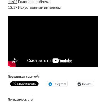
11:02
Главная проблема
рийгикогу
россия
русский роман
13:17
Искуственный интеллект
ссср
русскоязычное образование
сми
стенограмма
экономика
т.х. ильвес
фотоотчет
танк
экономика эстонии
эстония
эстонский язык
Михаил Стальнухин:
mstalnuhhin@gmail.com
Отзывы и предложения по блогу:
anton.stalnuhhin@gmail.com
Поделиться ссылкой:
Telegram
Печать
Понравилось это: