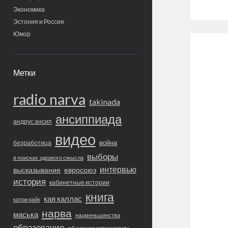
Экономика
Эстония и Россия
Юмор
Метки
radio narva
takinada
ансиппиада
андрус ансип
видео
война
безработица
выборы
в поисках здравого смысла
интервью
высказывание
евросоюз
история
кабинетные истории
книга
кая каллас
катри райк
нарва
маська
нацменьшинства
образование