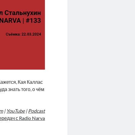
Кажется, Кая Каллас
а знать того, о чём
am
|
YouTube
|
Podcast
ередач с Radio Narva