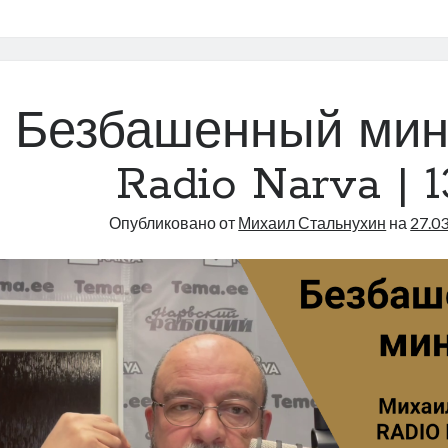
теперь
косячит
искусств
интеллект
|
Безбашенный мини
Radio
Narva
Radio Narva | 1
|
132
Опубликовано от
Михаил Стальнухин
на
27.0