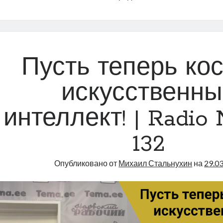
и
медведь
|
Radio
Narva
Пусть теперь ко
|
133
искусственны
интеллект! | Radio 
132
Опубликовано от
Михаил Стальнухин
на
29.0