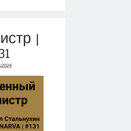
енный
!
стр |
31
3.2024