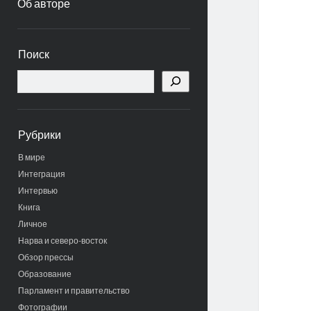
Об авторе
Боковая
Поиск
панель
Поиск
Рубрики
В мире
Интеграция
Интервью
Книга
Личное
Нарва и северо-восток
Обзор прессы
Образование
Парламент и правительство
Фотографии