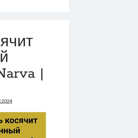
сячит
й
Narva |
3.2024