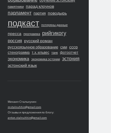
обучение эстонскому
парад клоунов
памятники
парламент
поводырь
партия
подкаст
потеряны данные
рийгикогу
пресса
программа
россия
русский роман
ссср
русскоязычное образование
сми
стенограмма
т.х. ильвес
фотоотчет
танк
экономика
эстония
экономика эстонии
эстонский язык
Михаил Стальнухин:
mstalnuhhin@gmail.com
Отзывы и предложения по блогу:
anton.stalnuhhin@gmail.com