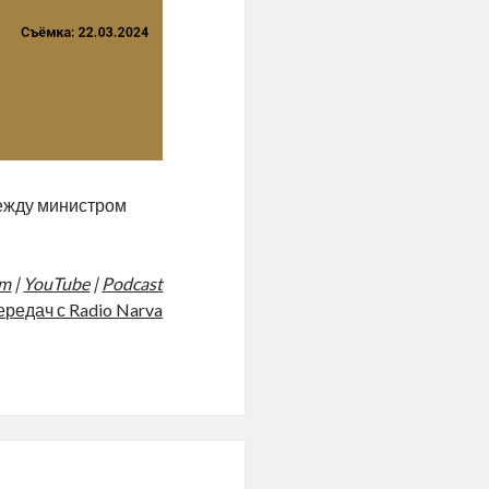
между министром
am
|
YouTube
|
Podcast
ередач с Radio Narva
ный