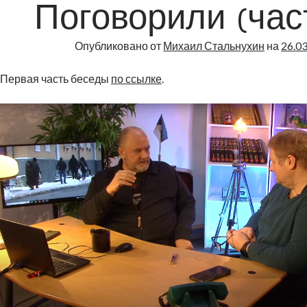
|
Поговорили (час
131
Опубликовано от
Михаил Стальнухин
на
26.0
Первая часть беседы
по ссылке
.