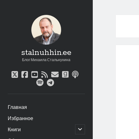
stalnuhhin.ee
Блог Михаила Стальнухина
twitter
facebook
youtube
rss
email
goodreads
podcast
spotify
telegram
Главная
Избранное
открыть
Книги
дочернее
меню