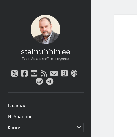
stalnuhhin.ee
Блог Михаила Стальнухина
twitter
facebook
youtube
rss
email
goodreads
podcast
spotify
telegram
Главная
Избранное
открыть
Книги
дочернее
меню