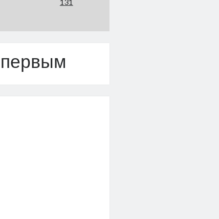
131
 первым