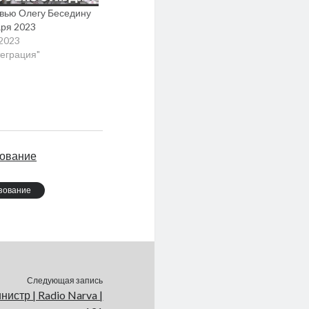
вью Олегу Беседину
аря 2023
.2023
теграция"
ование
зование
Следующая запись
стр | Radio Narva |