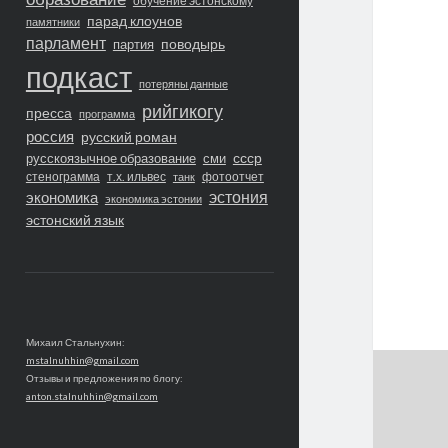
обучение эстонскому
парад клоунов
памятники
парламент
поводырь
партия
подкаст
потеряны данные
рийгикогу
пресса
программа
россия
русский роман
ссср
русскоязычное образование
сми
стенограмма
т.х. ильвес
фотоотчет
танк
экономика
эстония
экономика эстонии
эстонский язык
Михаил Стальнухин:
mstalnuhhin@gmail.com
Отзывы и предложения по блогу:
anton.stalnuhhin@gmail.com