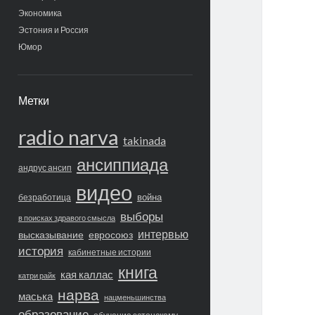
Экономика
Эстония и Россия
Юмор
Метки
radio narva
takinada
ансиппиада
андрус ансип
видео
война
безработица
выборы
в поисках здравого смысла
интервью
высказывание
евросоюз
история
кабинетные истории
книга
кая каллас
катри райк
нарва
маська
нацменьшинства
образование