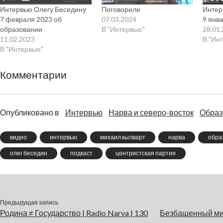
Интервью Олегу Беседину
Поговорили
Интер
7 февраля 2023 об
07.03.2024
9 янв
образовании
В "Интервью"
28.01
11.02.2023
В "Ин
В "Интервью"
Комментарии
Опубликовано в
Интервью
Нарва и северо-восток
Образ
видео
интервью
михаил кылварт
нарва
обра
олег беседин
подкаст
центристская партия
Предыдущая запись
Родина ≠ Государство | Radio Narva | 130
Безбашенный мини