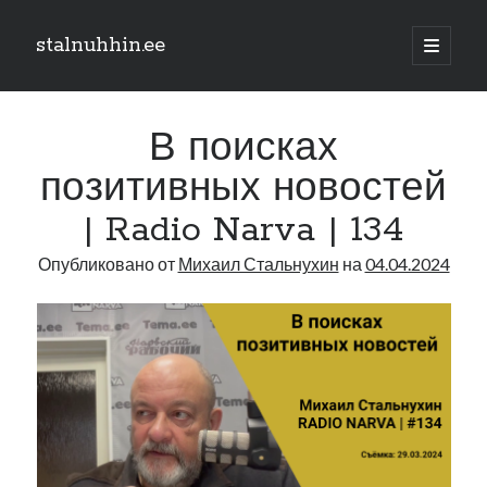
stalnuhhin.ee
отрыть
основн
Боковая
меню
Поиск
панель
В поисках
Поиск
позитивных новостей
| Radio Narva | 134
Рубрики
Опубликовано от
Михаил Стальнухин
на
04.04.2024
В мире
Интеграция
Интервью
Книга
Личное
Нарва и северо-восток
Обзор прессы
Образование
Парламент и правительство