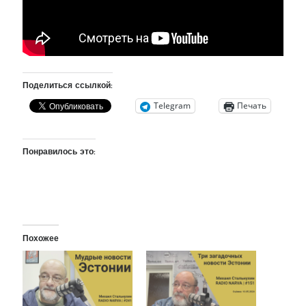
рийгикогу
россия
русский роман
ссср
русскоязычное образование
сми
стенограмма
экономика
т.х. ильвес
фотоотчет
танк
экономика эстонии
эстония
эстонский язык
Поделиться ссылкой:
Telegram
Печать
Михаил Стальнухин:
Понравилось это:
mstalnuhhin@gmail.com
Отзывы и предложения по блогу:
anton.stalnuhhin@gmail.com
Похожее