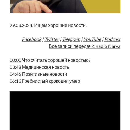
Фотографии
Экономика
Эстония и Россия
29.03.2024: Ищем хорошие новости.
Юмор
Facebook
|
Twitter
|
Telegram
|
YouTube
|
Podcast
Все записи передач с Radio Narva
Метки
radio narva
00:00
Что считать хорошей новостью?
takinada
андрус ансип
03:48
Медицинская новость
видео
ансиппиада
04:46
Позитивные новости
война
безработица
06:13
Гребнистый крокодил умер
выборы
высказывание
в поисках здравого смысла
интервью
история
евросоюз
кабинетные истории
книга
нарва
кая каллас
маська
катри райк
образование
обучение эстонскому
нацменьшинства
парламент
поводырь
парад клоунов
партия
памятники
подкаст
пресса
потеряны данные
программа