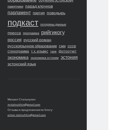
обучение эстонскому
парад клоунов
памятники
парламент
поводырь
партия
подкаст
потеряны данные
рийгикогу
пресса
программа
россия
русский роман
ссср
русскоязычное образование
сми
стенограмма
т.х. ильвес
фотоотчет
танк
экономика
эстония
экономика эстонии
эстонский язык
Михаил Стальнухин:
mstalnuhhin@gmail.com
Отзывы и предложения по блогу:
anton.stalnuhhin@gmail.com