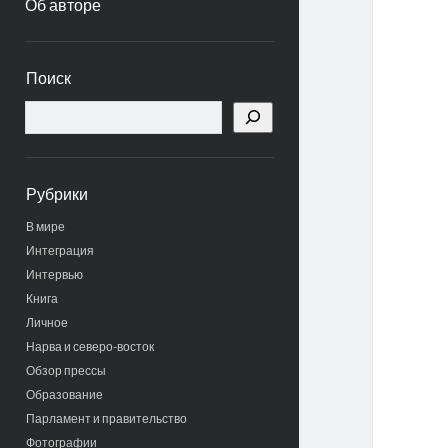
Об авторе
Боковая
Поиск
панель
Поиск
Рубрики
В мире
Интеграция
Интервью
Книга
Личное
Нарва и северо-восток
Обзор прессы
Образование
Парламент и правительство
Фотографии