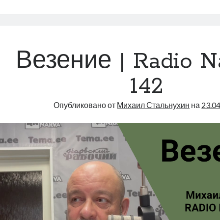
голосова
за
нового
мэра
Таллина
Везение | Radio N
|
Radio
142
Narva
|
Опубликовано от
Михаил Стальнухин
на
23.0
143