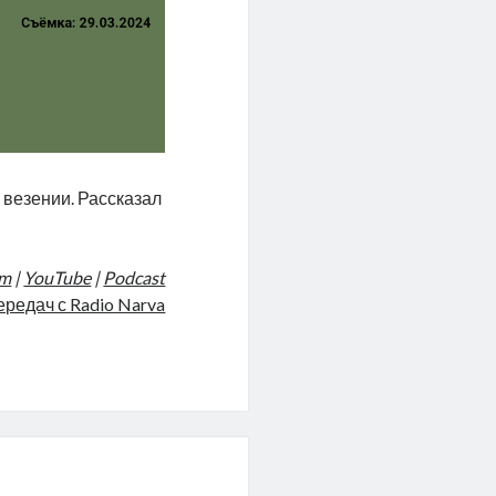
 везении. Рассказал
am
|
YouTube
|
Podcast
ередач с Radio Narva