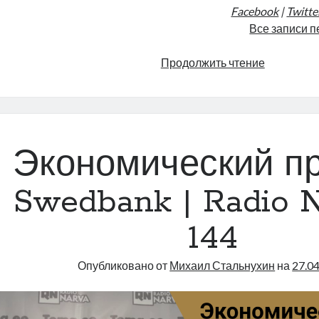
Facebook
|
Twitte
Все записи п
Интервью
Продолжить чтение
для
RADIO
FRANCE
(28.03.202
Экономический пр
Swedbank | Radio N
144
Опубликовано от
Михаил Стальнухин
на
27.0