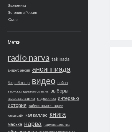
Экономика
Эстония и Россия
Юмор
Метки
radio narva
takinada
ансиппиада
андрус ансип
видео
война
безработица
выборы
в поисках здравого смысла
интервью
высказывание
евросоюз
история
кабинетные истории
книга
кая каллас
катри райк
нарва
маська
нацменьшинства
образование