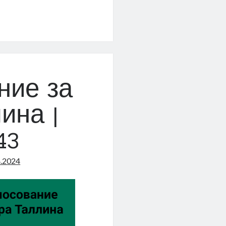
еский
ние за
ина |
43
4.2024