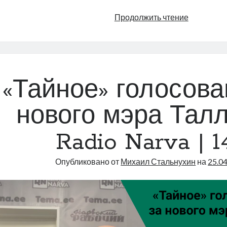
Экономич
Продолжить чтение
прогноз
Swedbank
|
Radio
Narva
«Тайное» голосова
|
144
нового мэра Талл
Radio Narva | 1
Опубликовано от
Михаил Стальнухин
на
25.0