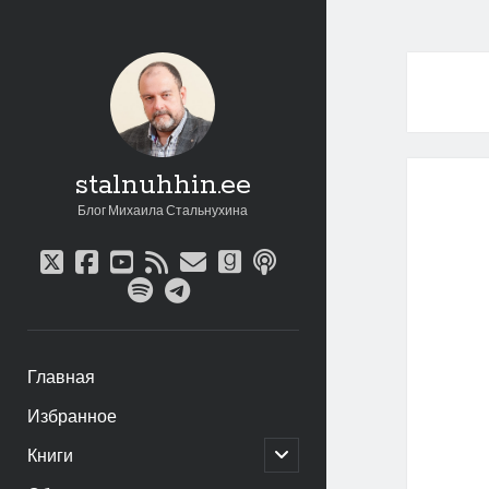
stalnuhhin.ee
Блог Михаила Стальнухина
twitter
facebook
youtube
rss
email
goodreads
podcast
spotify
telegram
Главная
Избранное
открыть
Книги
дочернее
меню