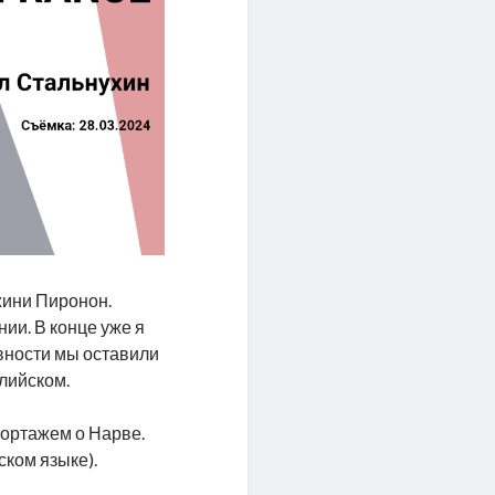
жини Пиронон.
ии. В конце уже я
вности мы оставили
глийском.
ортажем о Нарве.
ском языке).