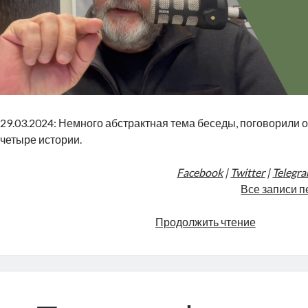
29.03.2024: Немного абстрактная тема беседы, поговорили о
четыре истории.
Facebook
|
Twitter
|
Telegr
Все записи п
Везение
Продолжить чтение
|
Radio
Narva
|
142