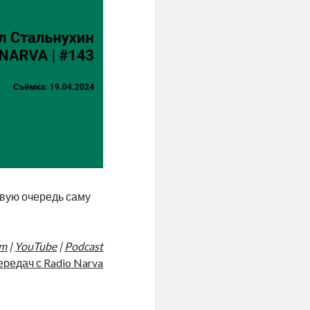
рвую очередь саму
am
|
YouTube
|
Podcast
ередач с Radio Narva