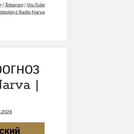
r
|
Telegram
|
YouTube
ередач с Radio Narva
4)
огноз
arva |
4.2024