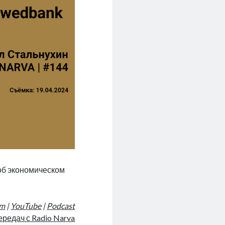
 об экономическом
am
|
YouTube
|
Podcast
ередач с Radio Narva