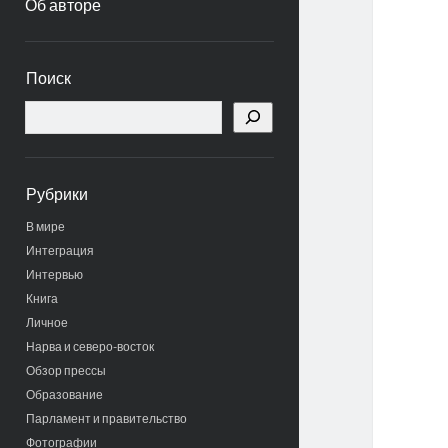
Об авторе
Боковая
Поиск
панель
Поиск
Рубрики
В мире
Интеграция
Интервью
Книга
Личное
Нарва и северо-восток
Обзор прессы
Образование
Парламент и правительство
Фотографии