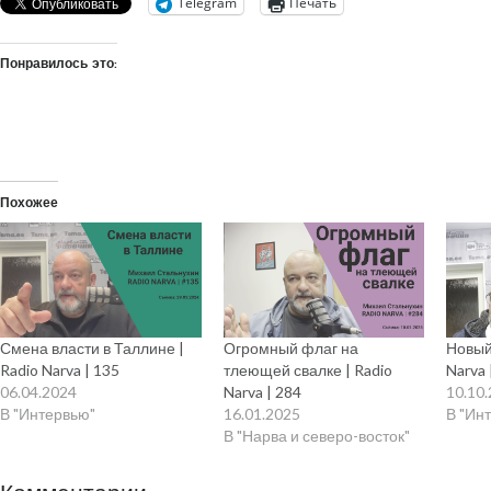
Telegram
Печать
Понравилось это:
Похожее
Смена власти в Таллине |
Огромный флаг на
Новый
Radio Narva | 135
тлеющей свалке | Radio
Narva 
06.04.2024
Narva | 284
10.10
В "Интервью"
16.01.2025
В "Ин
В "Нарва и северо-восток"