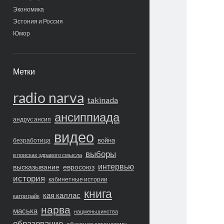
Экономика
Эстония и Россия
Юмор
Метки
radio narva
takinada
ансиппиада
андрус ансип
видео
война
безработица
выборы
в поисках здравого смысла
интервью
высказывание
евросоюз
история
кабинетные истории
книга
кая каллас
катри райк
нарва
маська
нацменьшинства
образование