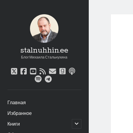
stalnuhhin.ee
Блог Михаила Стальнухина
twitter
facebook
youtube
rss
email
goodreads
podcast
spotify
telegram
Главная
Избранное
открыть
Книги
дочернее
меню