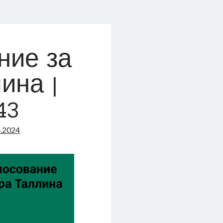
ние за
ина |
43
4.2024