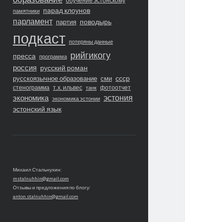
обучение эстонскому
парад клоунов
памятники
парламент
поводырь
партия
подкаст
потеряны данные
рийгикогу
пресса
программа
россия
русский роман
ссср
русскоязычное образование
сми
стенограмма
т.х. ильвес
фотоотчет
танк
экономика
эстония
экономика эстонии
эстонский язык
Михаил Стальнухин:
mstalnuhhin@gmail.com
Отзывы и предложения по блогу:
anton.stalnuhhin@gmail.com