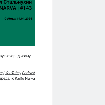
рвую очередь саму
am
|
YouTube
|
Podcast
ередач с Radio Narva