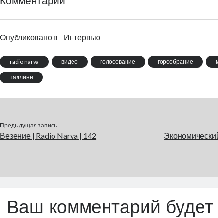
Комментарии
Опубликовано в
Интервью
radio narva
видео
голосование
горсобрание
таллинн
Предыдущая запись
Везение | Radio Narva | 142
Экономический
Ваш комментарий будет