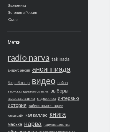
Экономика
Эстония и Россия
Юмор
Метки
radio narva
takinada
ансиппиада
андрус ансип
видео
война
безработица
выборы
в поисках здравого смысла
интервью
высказывание
евросоюз
история
кабинетные истории
книга
кая каллас
катри райк
нарва
маська
нацменьшинства
образование