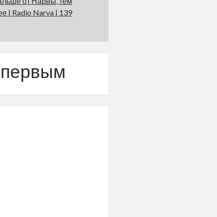
льше от Нарвы, тем
е | Radio Narva | 139
 первым