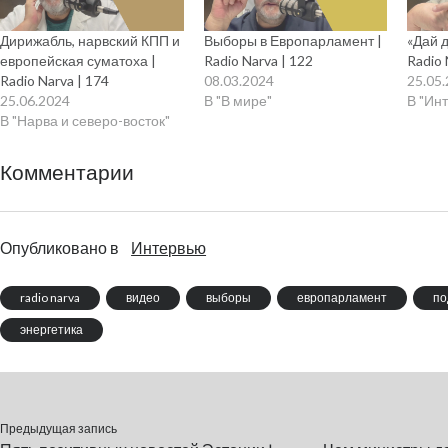
Дирижабль, нарвский КПП и
Выборы в Европарламент |
«Дай д
европейская суматоха |
Radio Narva | 122
Radio 
Radio Narva | 174
08.03.2024
25.05
25.06.2024
В "В мире"
В "Ин
В "Нарва и северо-восток"
Комментарии
Опубликовано в
Интервью
radio narva
видео
выборы
европарламент
по
энергетика
Предыдущая запись