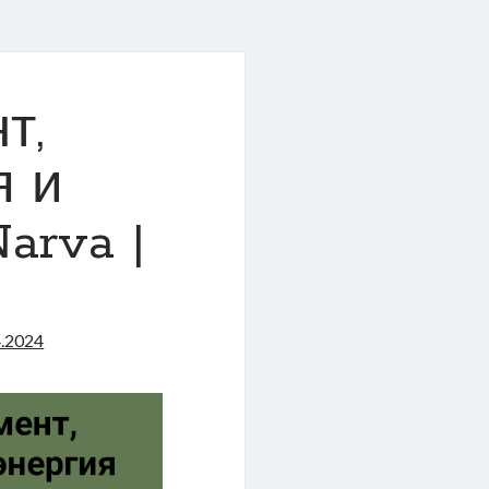
т,
я и
arva |
4.2024