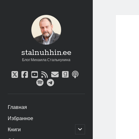
stalnuhhin.ee
Блог Михаила Стальнухина
twitter
facebook
youtube
rss
email
goodreads
podcast
spotify
telegram
Главная
Избранное
открыть
Книги
дочернее
меню