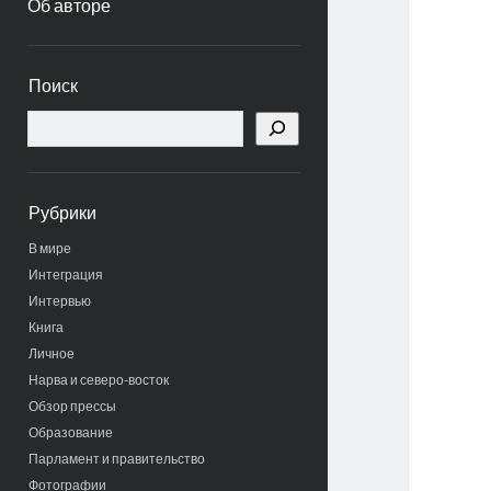
Об авторе
Боковая
Поиск
панель
Поиск
Рубрики
В мире
Интеграция
Интервью
Книга
Личное
Нарва и северо-восток
Обзор прессы
Образование
Парламент и правительство
Фотографии