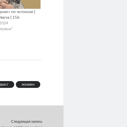
енег» по-эстонски |
Narva | 156
.2024
тервью"
дкаст
экзамен
Следующая запись