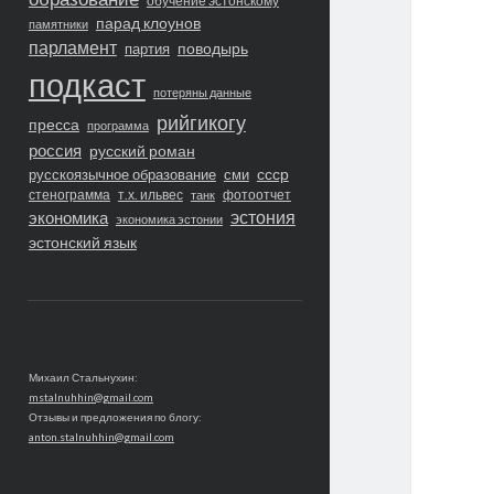
обучение эстонскому
парад клоунов
памятники
парламент
поводырь
партия
подкаст
потеряны данные
рийгикогу
пресса
программа
россия
русский роман
ссср
русскоязычное образование
сми
стенограмма
т.х. ильвес
фотоотчет
танк
экономика
эстония
экономика эстонии
эстонский язык
Михаил Стальнухин:
mstalnuhhin@gmail.com
Отзывы и предложения по блогу:
anton.stalnuhhin@gmail.com