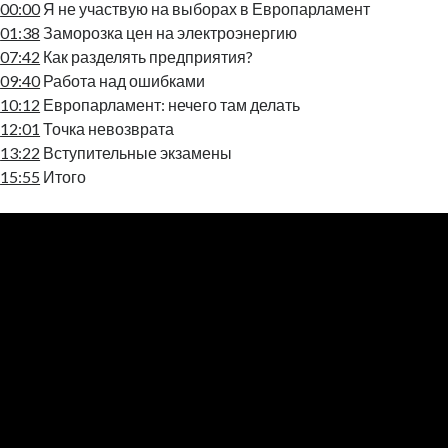
00:00
Я не участвую на выборах в Европарламент
01:38
Заморозка цен на электроэнергию
07:42
Как разделять предприятия?
09:40
Работа над ошибками
10:12
Европарламент: нечего там делать
12:01
Точка невозврата
13:22
Вступительные экзамены
15:55
Итого