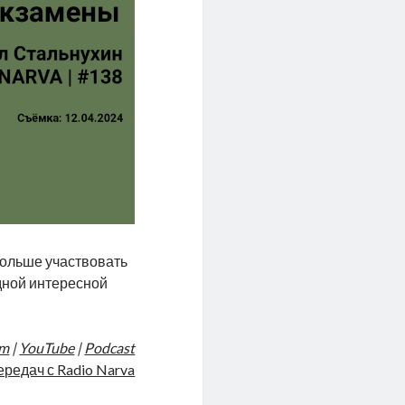
 больше участвовать
дной интересной
am
|
YouTube
|
Podcast
ередач с Radio Narva