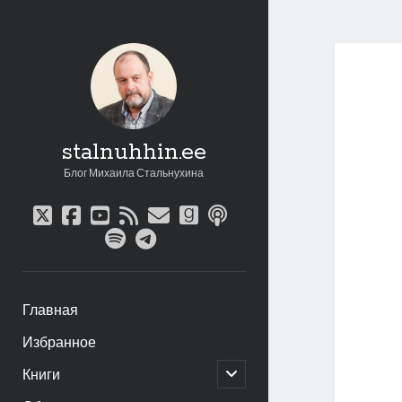
stalnuhhin.ee
Блог Михаила Стальнухина
twitter
facebook
youtube
rss
email
goodreads
podcast
spotify
telegram
Главная
Избранное
открыть
Книги
дочернее
меню