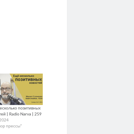
есколько позитивных
ей | Radio Narva | 259
.2024
зор прессы"