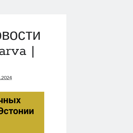
овости
arva |
5.2024