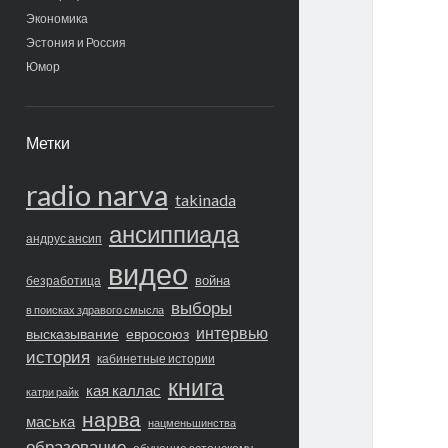
Экономика
Эстония и Россия
Юмор
Метки
radio narva
takinada
ансиппиада
андрус ансип
видео
война
безработица
выборы
в поисках здравого смысла
интервью
высказывание
евросоюз
история
кабинетные истории
книга
кая каллас
катри райк
нарва
маська
нацменьшинства
образование