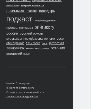
обучение эстонскому
парад клоунов
памятники
парламент
поводырь
партия
подкаст
потеряны данные
рийгикогу
пресса
программа
россия
русский роман
ссср
русскоязычное образование
сми
стенограмма
т.х. ильвес
фотоотчет
танк
экономика
эстония
экономика эстонии
эстонский язык
Михаил Стальнухин:
mstalnuhhin@gmail.com
Отзывы и предложения по блогу:
anton.stalnuhhin@gmail.com