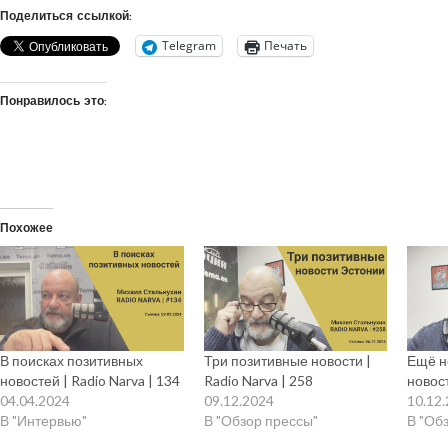
Поделиться ссылкой:
Telegram
Печать
Понравилось это:
Похожее
В поисках позитивных
Три позитивные новости |
Ещё н
новостей | Radio Narva | 134
Radio Narva | 258
новост
04.04.2024
09.12.2024
10.12
В "Интервью"
В "Обзор прессы"
В "Об