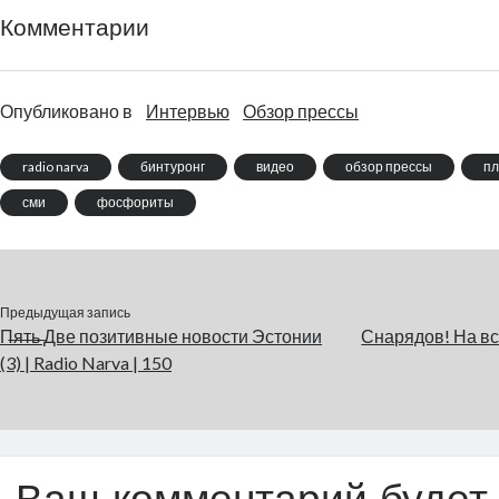
Комментарии
Опубликовано в
Интервью
Обзор прессы
radio narva
бинтуронг
видео
обзор прессы
пл
сми
фосфориты
Предыдущая запись
П̶я̶т̶ь̶ Две позитивные новости Эстонии
Снарядов! На все
(3) | Radio Narva | 150