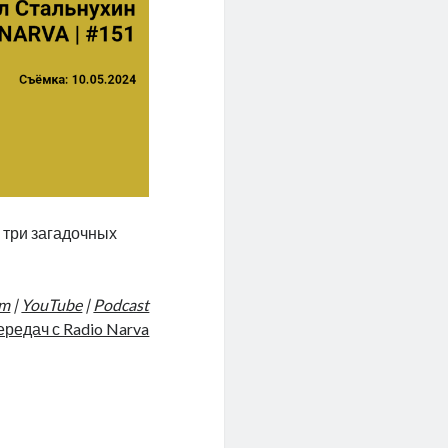
и три загадочных
am
|
YouTube
|
Podcast
ередач с Radio Narva