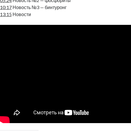
05:24
Новость №2 — фосфориты
10:17
Новость №3 — бинтуронг
13:15
Новости