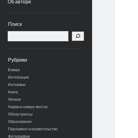
Об авторе
Боковая
Поиск
панель
Поиск
Рубрики
В мире
Интеграция
Интервью
Книга
Личное
Нарва и северо-восток
Обзор прессы
Образование
Парламент и правительство
Фотографии