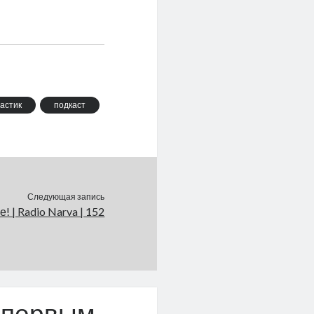
астик
подкаст
Следующая запись
! | Radio Narva | 152