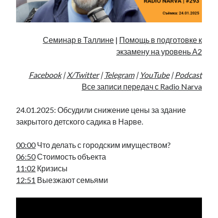
Фотографии
Экономика
Эстония и Россия
Семинар в Таллине
|
Помощь в подготовке к
Юмор
экзамену на уровень А2
Facebook
|
X/Twitter
|
Telegram
|
YouTube
|
Podcast
Метки
Все записи передач с Radio Narva
radio narva
takinada
андрус ансип
24.01.2025: Обсудили снижение цены за здание
видео
закрытого детского садика в Нарве.
ансиппиада
война
безработица
выборы
высказывание
в поисках здравого смысла
00:00
Что делать с городским имуществом?
интервью
история
евросоюз
кабинетные истории
06:50
Стоимость объекта
книга
нарва
11:02
Кризисы
кая каллас
маська
катри райк
12:51
Выезжают семьями
образование
обучение эстонскому
нацменьшинства
парламент
поводырь
парад клоунов
партия
памятники
подкаст
пресса
потеряны данные
программа