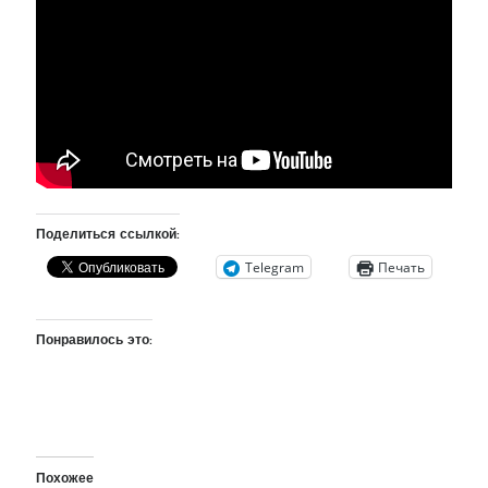
рийгикогу
россия
русский роман
ссср
русскоязычное образование
сми
стенограмма
экономика
т.х. ильвес
фотоотчет
танк
экономика эстонии
эстония
эстонский язык
Михаил Стальнухин:
Поделиться ссылкой:
mstalnuhhin@gmail.com
Telegram
Печать
Отзывы и предложения по блогу:
anton.stalnuhhin@gmail.com
Понравилось это:
Похожее