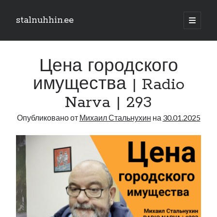
stalnuhhin.ee
отрыть
основн
Боковая
меню
Поиск
панель
Цена городского
Поиск
имущества | Radio
Narva | 293
Рубрики
Опубликовано от
Михаил Стальнухин
на
30.01.2025
В мире
Интеграция
Интервью
Книга
Личное
Нарва и северо-восток
Обзор прессы
Образование
Парламент и правительство