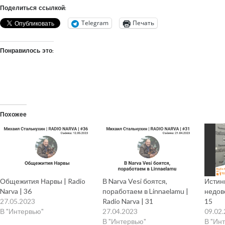
Поделиться ссылкой:
Telegram
Печать
Понравилось это:
Похожее
Общежития Нарвы | Radio
В Narva Vesi боятся,
Истин
Narva | 36
поработаем в Linnaelamu |
недово
27.05.2023
Radio Narva | 31
15
В "Интервью"
27.04.2023
09.02
В "Интервью"
В "Ин