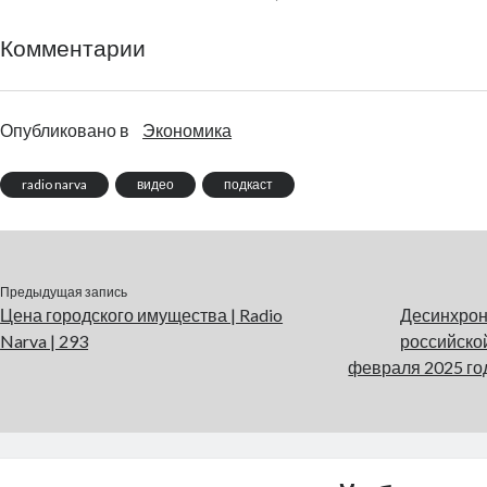
Комментарии
Опубликовано в
Экономика
radio narva
видео
подкаст
Предыдущая запись
Цена городского имущества | Radio
Десинхрон
Narva | 293
российско
февраля 2025 года