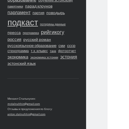
обучение эстонскому
парад клоунов
памятники
парламент
поводырь
партия
подкаст
потеряны данные
рийгикогу
пресса
программа
россия
русский роман
ссср
русскоязычное образование
сми
стенограмма
т.х. ильвес
фотоотчет
танк
экономика
эстония
экономика эстонии
эстонский язык
Михаил Стальнухин:
mstalnuhhin@gmail.com
Отзывы и предложения по блогу:
anton.stalnuhhin@gmail.com