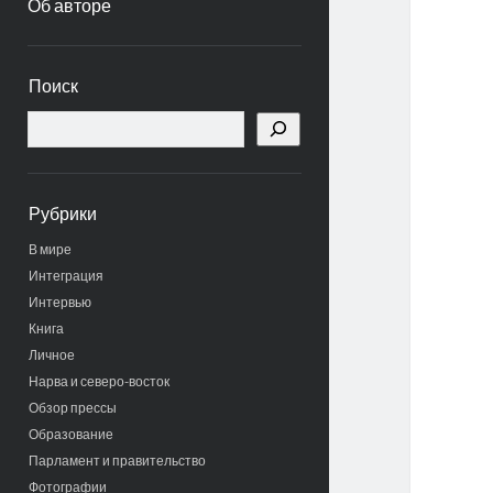
Об авторе
Боковая
Поиск
панель
Поиск
Рубрики
В мире
Интеграция
Интервью
Книга
Личное
Нарва и северо-восток
Обзор прессы
Образование
Парламент и правительство
Фотографии