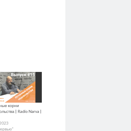
ные корни
льства | Radio Narva |
.2023
тервью"