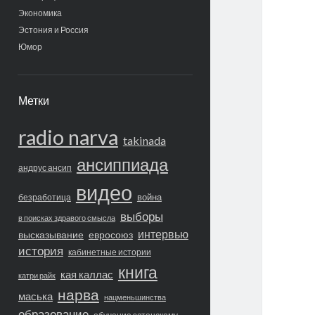
Экономика
Эстония и Россия
Юмор
Метки
radio narva
takinada
ансиппиада
андрус ансип
видео
война
безработица
выборы
в поисках здравого смысла
интервью
высказывание
евросоюз
история
кабинетные истории
книга
кая каллас
катри райк
нарва
маська
нацменьшинства
образование