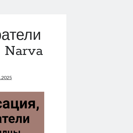
ратели
 Narva
1.2025