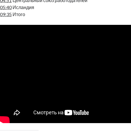
04:51
Центральный союз работодателей
05:40
Исландия
09:35
Итого