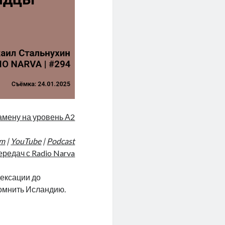
амену на уровень А2
am
|
YouTube
|
Podcast
ередач с Radio Narva
дексации до
помнить Исландию.