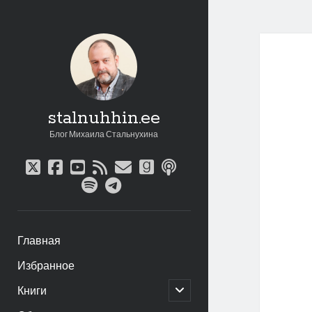
stalnuhhin.ee
Блог Михаила Стальнухина
twitter
facebook
youtube
rss
email
goodreads
podcast
spotify
telegram
Главная
Избранное
открыть
Книги
дочернее
меню