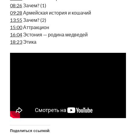
08:26
Зачем? (1)
рийгикогу
россия
русский роман
09:28
Армейская история и кошачий
ссср
русскоязычное образование
сми
стенограмма
экономика
13:55
Зачем? (2)
т.х. ильвес
фотоотчет
танк
экономика эстонии
эстония
эстонский язык
15:00
Аттракцион
16:04
Эстония — родина медведей
18:23
Этика
Михаил Стальнухин:
mstalnuhhin@gmail.com
Отзывы и предложения по блогу:
anton.stalnuhhin@gmail.com
Поделиться ссылкой: