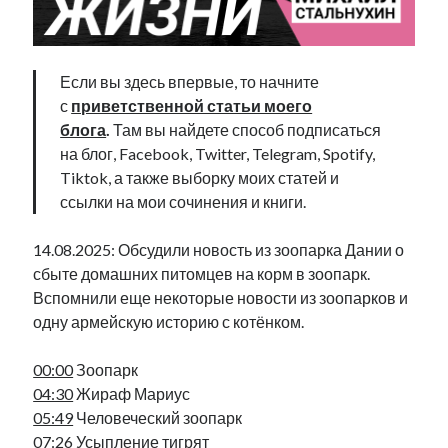
Фотографии
Экономика
Эстония и Россия
Если вы здесь впервые, то начните
Юмор
с
приветственной статьи моего
блога
.
Там вы найдете способ подписаться
на блог, Facebook, Twitter, Telegram, Spotify,
Метки
Tiktok, а также выборку моих статей и
ссылки на мои сочинения и книги.
radio narva
takinada
андрус ансип
видео
14.08.2025: Обсудили новость из зоопарка Дании о
ансиппиада
война
безработица
сбыте домашних питомцев на корм в зоопарк.
выборы
высказывание
в поисках здравого смысла
Вспомнили еще некоторые новости из зоопарков и
интервью
история
евросоюз
кабинетные истории
одну армейскую историю с котёнком.
книга
нарва
кая каллас
маська
катри райк
00:00
Зоопарк
образование
обучение эстонскому
нацменьшинства
04:30
Жираф Мариус
парламент
поводырь
парад клоунов
партия
памятники
05:49
Человеческий зоопарк
подкаст
пресса
07:26
Усыпление тигрят
потеряны данные
программа