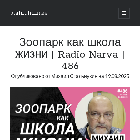
stalnuhhin.ee
отрыть
основн
Боковая
меню
Поиск
панель
Зоопарк как школа
Поиск
жизни | Radio Narva |
486
Рубрики
Опубликовано от
Михаил Стальнухин
на
19.08.2025
В мире
Интеграция
Интервью
Книга
Личное
Нарва и северо-восток
Обзор прессы
Образование
Парламент и правительство