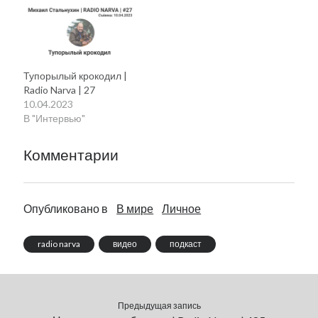
Тупорылый крокодил |
Radio Narva | 27
10.04.2023
В "Интервью"
Комментарии
Опубликовано в
В мире
Личное
radio narva
видео
подкаст
Предыдущая запись