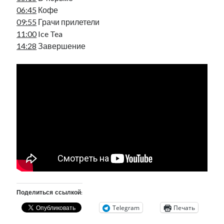
рийгикогу
06:45
Кофе
россия
русский роман
09:55
Грачи прилетели
ссср
русскоязычное образование
сми
стенограмма
экономика
11:00
Ice Tea
т.х. ильвес
фотоотчет
танк
экономика эстонии
эстония
эстонский язык
14:28
Завершение
Михаил Стальнухин:
mstalnuhhin@gmail.com
Отзывы и предложения по блогу:
anton.stalnuhhin@gmail.com
Поделиться ссылкой:
Telegram
Печать