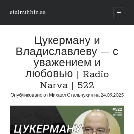
stalnuhhin.ee
отрыть
основн
Боковая
меню
Поиск
панель
Цукерману и
Поиск
Владиславлеву — с
уважением и
Рубрики
любовью | Radio
В мире
Интеграция
Narva | 522
Интервью
Опубликовано от
Михаил Стальнухин
на
24.09.2025
Книга
Личное
Нарва и северо-восток
Обзор прессы
Образование
Парламент и правительство