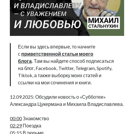
Фотографии
Экономика
Эстония и Россия
Юмор
Если вы здесь впервые, то начните
Метки
с
приветственной статьи моего
блога
.
Там вы найдете способ подписаться
radio narva
takinada
андрус ансип
на блог, Facebook, Twitter, Telegram, Spotify,
видео
Tiktok, а также выборку моих статей и
ансиппиада
война
безработица
ссылки на мои сочинения и книги.
выборы
высказывание
в поисках здравого смысла
интервью
история
евросоюз
кабинетные истории
12.09.2025: Обсудили новость о «Субботее»
книга
нарва
Александра Цукермана и Михаила Владиславлева.
кая каллас
маська
катри райк
образование
обучение эстонскому
нацменьшинства
00:00
Знакомство
парламент
поводырь
парад клоунов
партия
памятники
02:29
Поездка
подкаст
пресса
потеряны данные
программа
05:15
В тюрьме