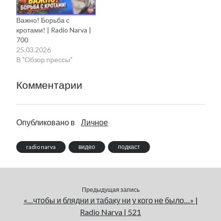
Важно! Борьба с
кротами! | Radio Narva |
700
25.03.2026
В "Обзор прессы"
Комментарии
Опубликовано в
Личное
radio narva
видео
подкаст
Предыдущая запись
«…чтобы и блядни и табаку ни у кого не было…» |
Radio Narva | 521