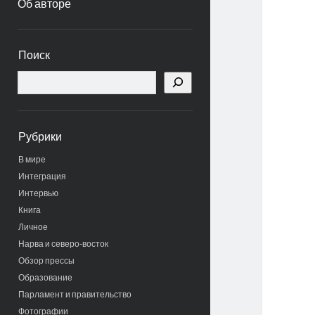
Об авторе
Боковая
Поиск
панель
Поиск
Рубрики
В мире
Интеграция
Интервью
Книга
Личное
Нарва и северо-восток
Обзор прессы
Образование
Парламент и правительство
Фотографии