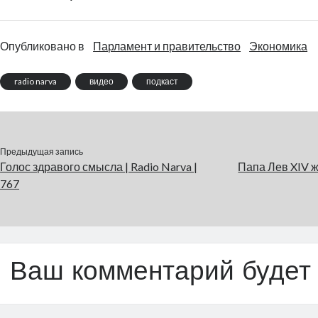
Опубликовано в
Парламент и правительство
Экономика
radio narva
видео
подкаст
Предыдущая запись
Голос здравого смысла | Radio Narva |
Папа Лев XIV ж
767
Ваш комментарий будет