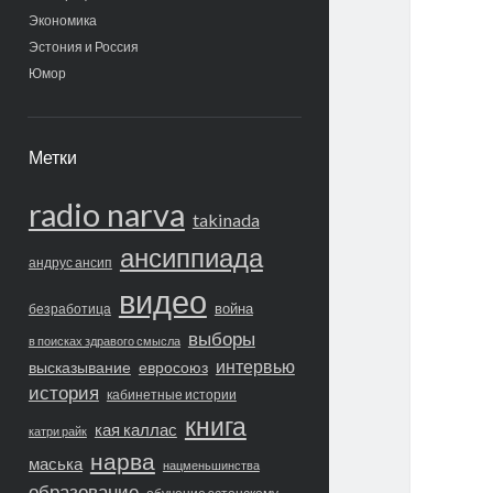
Экономика
Эстония и Россия
Юмор
Метки
radio narva
takinada
ансиппиада
андрус ансип
видео
война
безработица
выборы
в поисках здравого смысла
интервью
высказывание
евросоюз
история
кабинетные истории
книга
кая каллас
катри райк
нарва
маська
нацменьшинства
образование