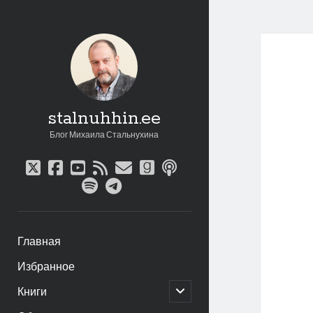
stalnuhhin.ee
Блог Михаила Стальнухина
twitter
facebook
youtube
rss
email
goodreads
podcast
spotify
telegram
Главная
Избранное
открыть
Книги
дочернее
меню