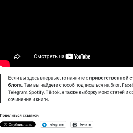
Если вы здесь впервые, то начните с
приветственной с
блога
.
Там вы найдете способ подписаться на блог, Faceb
Telegram, Spotify, Tiktok, а также выборку моих статей и 
сочинения и книги.
Поделиться ссылкой:
Telegram
Печать