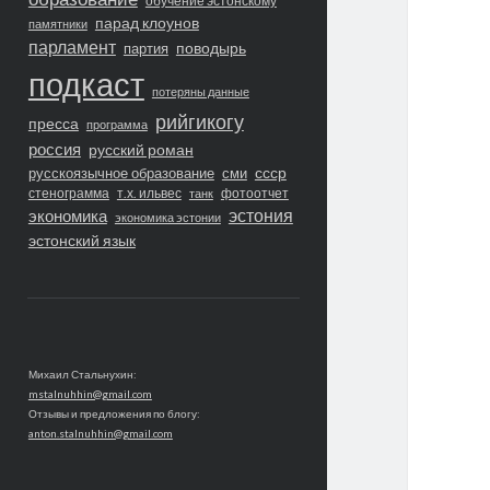
обучение эстонскому
парад клоунов
памятники
парламент
поводырь
партия
подкаст
потеряны данные
рийгикогу
пресса
программа
россия
русский роман
ссср
русскоязычное образование
сми
стенограмма
т.х. ильвес
фотоотчет
танк
экономика
эстония
экономика эстонии
эстонский язык
Михаил Стальнухин:
mstalnuhhin@gmail.com
Отзывы и предложения по блогу:
anton.stalnuhhin@gmail.com