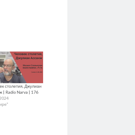
ек столетия, Джулиан
 | Radio Narva | 176
.2024
мире"