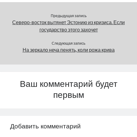
М. Стальнухин.
Председатель
горсобрания рассказал,
Предыдущая запись
что гостям пришлось
Северо-восток вытянет Эстонию из кризиса. Если
объяснять, что такое…
государство этого захочет
Следующая запись
На зеркало неча пенять, коли рожа крива
Ваш комментарий будет
первым
Добавить комментарий