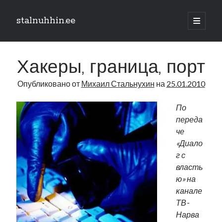
stalnuhhin.ee
отрыть
основн
Боковая
меню
Поиск
панель
Хакеры, граница, порт
Поиск
Опубликовано от
Михаил Стальнухин
на
25.01.2010
Рубрики
По
переда
В мире
че
Интеграция
«Диало
Интервью
г с
Книга
власть
Личное
ю» на
Нарва и северо-восток
канале
Обзор прессы
ТВ-
Образование
Нарва
Парламент и правительство