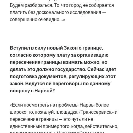
Будем разбираться. То, что город не собирается
рийгикогу
россия
русский роман
платить без досконального исследования —
ссср
русскоязычное образование
сми
стенограмма
совершенно очевидно…»
экономика
т.х. ильвес
фотоотчет
танк
экономика эстонии
эстония
эстонский язык
.
Вступил в силу новый Закон о границе,
согласно которому плату за организацию
пересечения границы взимать можно, но
Михаил Стальнухин:
делать это должно государство. Сейчас идет
mstalnuhhin@gmail.com
подготовка документов, регулирующих этот
Отзывы и предложения по блогу:
anton.stalnuhhin@gmail.com
закон. Ведутся ли переговоры по данному
вопросу с Нарвой?
«Если посмотреть на проблемы Нарвы более
широко, то, пожалуй, площадка «Транссервиса» и
пересечение границы — это чуть ли не
единственный пример того, когда, действительно,