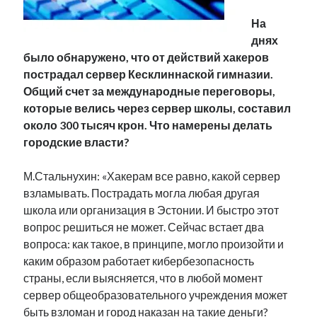
Фотографии
На
Экономика
днях
Эстония и Россия
было обнаружено, что от действий хакеров
Юмор
пострадал сервер Кесклиннаской гимназии.
Общий счет за международные переговоры,
которые велись через сервер школы, составил
Метки
около 300 тысяч крон. Что намерены делать
городские власти?
radio narva
takinada
андрус ансип
М.Стальнухин: «Хакерам все равно, какой сервер
видео
ансиппиада
война
безработица
взламывать. Пострадать могла любая другая
выборы
высказывание
в поисках здравого смысла
школа или организация в Эстонии. И быстро этот
интервью
история
евросоюз
кабинетные истории
вопрос решиться не может. Сейчас встает два
книга
нарва
вопроса: как такое, в принципе, могло произойти и
кая каллас
маська
катри райк
каким образом работает кибербезопасность
образование
обучение эстонскому
нацменьшинства
страны, если выясняется, что в любой момент
парламент
поводырь
парад клоунов
партия
памятники
сервер общеобразовательного учреждения может
подкаст
пресса
быть взломан и город наказан на такие деньги?
потеряны данные
программа