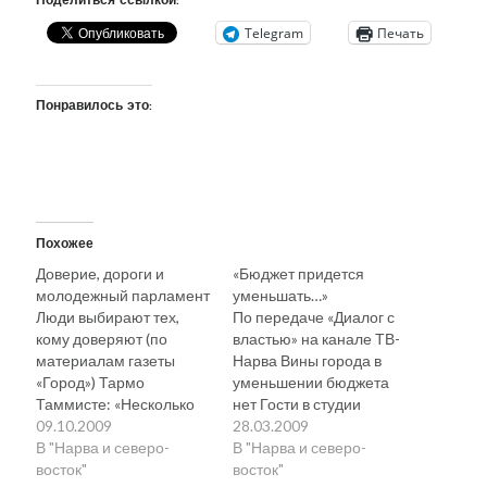
Поделиться ссылкой:
Telegram
Печать
Понравилось это:
Похожее
Доверие, дороги и
«Бюджет придется
молодежный парламент
уменьшать…»
Люди выбирают тех,
По передаче «Диалог с
кому доверяют (по
властью» на канале ТВ-
материалам газеты
Нарва Вины города в
«Город») Тармо
уменьшении бюджета
Таммисте: «Несколько
нет Гости в студии
дней назад я участвовал
09.10.2009
отметили, что, к
28.03.2009
в передаче ETV 2. в
В "Нарва и северо-
сожалению, бюджет
В "Нарва и северо-
студии были собраны
восток"
Нарвы придётся менять
восток"