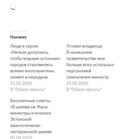
Загрузка…
Похожее
Люди в сером
Устами младенца
«Нельзя допускать,
В нынешнем
чтобы мэрами эстонских
правительстве мне
городов становились
больше всех остальных
всякие инопланетяне,
персонажей
заявил в передаче
симпатичен министр
Terevisioon министр по
11.01.2010
Кийслер. Он иногда,
25.05.2010
делам регионов Сийм
В "Обзор прессы"
совершенно
В "Обзор прессы"
Вальмар Кийслер,
неожиданно, говорит
Бесплатные советы
намекая на мэра
вдруг абсолютно
«В церкви св. Яана
Таллинна Эдгара
правдивые вещи.
министры и епископ
Сависаара…» Министр:
То есть совершенно по-
Эстонской
нельзя пускать в мэры
детски ляпает правду-
евангелическо-
инопланетян . «Министр
матку, 96-процентную,
лютеранской церкви
по делам регионов,
ничем
Андрес Пыдер помогут
05.04.2010
член Союза Isamaa и
не разбавленную.