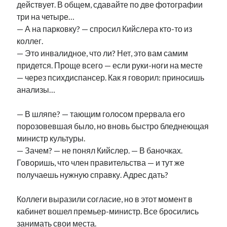
действует. В общем, сдавайте по две фотографии
три на четыре…
— А на парковку? — спросил Кийслера кто-то из
коллег.
— Это инвалидное, что ли? Нет, это вам самим
придется. Проще всего — если руки-ноги на месте
— через психдиспансер. Как я говорил: приносишь
анализы…
— В шляпе? — тающим голосом прервала его
порозовевшая было, но вновь быстро бледнеющая
министр культуры.
— Зачем? — не понял Кийслер. — В баночках.
Говоришь, что член правительства — и тут же
получаешь нужную справку. Адрес дать?
Коллеги выразили согласие, но в этот момент в
кабинет вошел премьер-министр. Все бросились
занимать свои места.