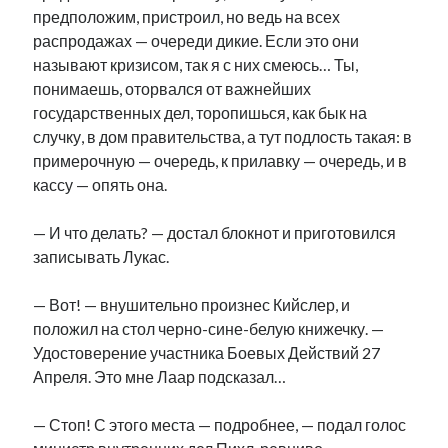
предположим, пристроил, но ведь на всех
рийгикогу
россия
русский роман
распродажах — очереди дикие. Если это они
ссср
русскоязычное образование
сми
стенограмма
называют кризисом, так я с них смеюсь… Ты,
экономика
т.х. ильвес
фотоотчет
танк
экономика эстонии
эстония
эстонский язык
понимаешь, оторвался от важнейших
государственных дел, торопишься, как бык на
случку, в дом правительства, а тут подлость такая: в
примерочную — очередь, к прилавку — очередь, и в
кассу — опять она.
Михаил Стальнухин:
— И что делать? — достал блокнот и приготовился
mstalnuhhin@gmail.com
записывать Лукас.
Отзывы и предложения по блогу:
anton.stalnuhhin@gmail.com
— Вот! — внушительно произнес Кийслер, и
положил на стол черно-сине-белую книжечку. —
Удостоверение участника Боевых Действий 27
Апреля. Это мне Лаар подсказал…
— Стоп! С этого места — подробнее, — подал голос