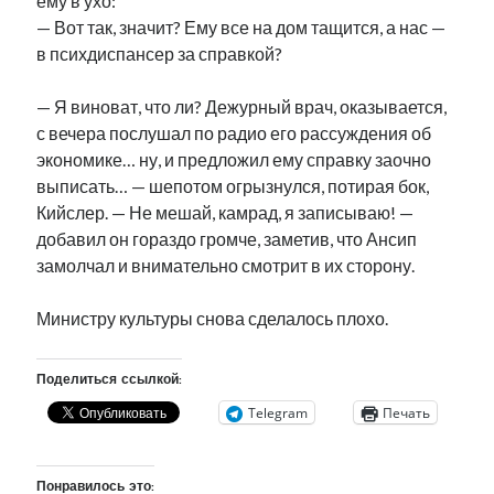
ему в ухо:
— Вот так, значит? Ему все на дом тащится, а нас —
в психдиспансер за справкой?
— Я виноват, что ли? Дежурный врач, оказывается,
с вечера послушал по радио его рассуждения об
экономике… ну, и предложил ему справку заочно
выписать… — шепотом огрызнулся, потирая бок,
Кийслер. — Не мешай, камрад, я записываю! —
добавил он гораздо громче, заметив, что Ансип
замолчал и внимательно смотрит в их сторону.
Министру культуры снова сделалось плохо.
Поделиться ссылкой:
Telegram
Печать
Понравилось это: