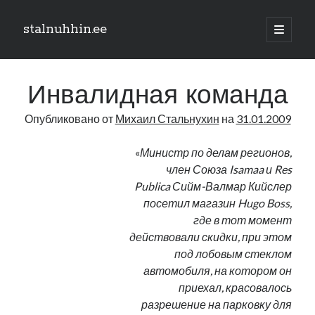
stalnuhhin.ee
отрыть
основн
Боковая
меню
Поиск
панель
Инвалидная команда
Поиск
Опубликовано от
Михаил Стальнухин
на
31.01.2009
Рубрики
«
Министр по делам регионов,
член Союза Isamaa и Res
В мире
Publica Сийм-Валмар Кийслер
Интеграция
посетил магазин Hugo Boss,
Интервью
где в тот момент
Книга
действовали скидки, при этом
Личное
под лобовым стеклом
Нарва и северо-восток
автомобиля, на котором он
Обзор прессы
приехал, красовалось
Образование
разрешение на парковку для
Парламент и правительство