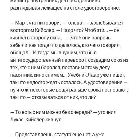
министр внутренних дел Пихл, ревниво
разглядывая лежащее на столе удостоверение.
— Март, что ни говори, — голова! — захлебывался
восторгом Кийслер. — Надо что? Чтоб эти… — он
кивнул в сторону окна, — …чтоб они напрочь
забыли, как тогда что делалось, кто чего говорил,
обещал… И тогда мы внушим, что был
антигосударственный переворот, создадим союз из
тех, кто с ним боролся, поставим этому делу
памятник, кино снимем… Учебник Лаар уже пишет,
так что недолго ждать осталось. А удостоверение —
ну что ж, некоторые вещи раньше срока поспевают,
так что — отказываться от них, что ли?
— То есть с ним можно без очереди? — уточнил
Лукас. Кийслер кивнул:
— Представляешь, статута еще нет, а уже