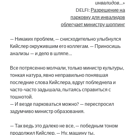
инвалидов…
»
Фотографии
DELFI:
Разрешение на
Экономика
парковку для инвалидов
Эстония и Россия
облегчает министру шоппинг
Юмор
— Никаких проблем, — снисходительно улыбнулся
Кийслер окружившим его коллегам. — Приносишь
Метки
анализы — и дело в шляпе…
radio narva
takinada
андрус ансип
Все потрясенно молчали, только министр культуры,
тонкая натура, явно неправильно понявшая
видео
ансиппиада
война
безработица
последние слова Кийслера, вдруг побледнела и
выборы
высказывание
в поисках здравого смысла
часто-часто задышала, пытаясь справиться с
интервью
история
евросоюз
кабинетные истории
тошнотой.
книга
нарва
— И везде парковаться можно? — переспросил
кая каллас
маська
катри райк
задумчиво министр образования.
образование
обучение эстонскому
нацменьшинства
парламент
поводырь
парад клоунов
партия
памятники
— Так ведь это далеко не все, — победным тоном
подкаст
пресса
продолжил Кийслер. — Ну, машину ты,
потеряны данные
программа