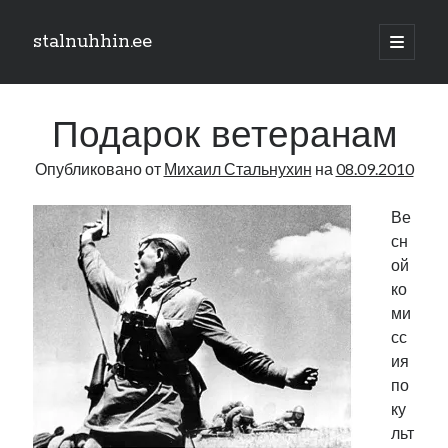
stalnuhhin.ee
отрыть
основн
Боковая
меню
Поиск
панель
Подарок ветеранам
Поиск
Опубликовано от
Михаил Стальнухин
на
08.09.2010
Рубрики
Ве
сн
В мире
ой
Интеграция
ко
Интервью
ми
Книга
сс
Личное
ия
Нарва и северо-восток
по
Обзор прессы
ку
Образование
льт
Парламент и правительство