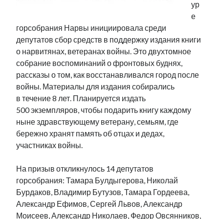
ур
Фотографии
е
Экономика
горсобрания Нарвы инициировала среди
Эстония и Россия
депутатов сбор средств в поддержку издания книги
Юмор
о нарвитянах, ветеранах войны. Это двухтомное
собрание воспоминаний о фронтовых буднях,
рассказы о том, как восстанавливался город после
Метки
войны. Материалы для издания собирались
в течение 8 лет. Планируется издать
radio narva
takinada
андрус ансип
500 экземпляров, чтобы подарить книгу каждому
ныне здравствующему ветерану, семьям, где
видео
ансиппиада
война
безработица
бережно хранят память об отцах и дедах,
выборы
высказывание
в поисках здравого смысла
участниках войны.
интервью
история
евросоюз
кабинетные истории
книга
нарва
На призыв откликнулось 14 депутатов
кая каллас
маська
катри райк
горсобрания: Тамара Булдыгерова, Николай
образование
обучение эстонскому
нацменьшинства
Бурдаков, Владимир Бутузов, Тамара Гордеева,
парламент
поводырь
парад клоунов
партия
памятники
Александр Ефимов, Сергей Львов, Александр
подкаст
пресса
Моисеев, Александр Николаев, Федор Овсянников,
потеряны данные
программа