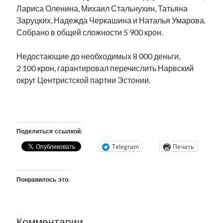
Лариса Оленина, Михаил Стальнухин, Татьяна
рийгикогу
россия
русский роман
Заруцких, Надежда Черкашина и Наталья Умарова.
ссср
русскоязычное образование
сми
стенограмма
Собрано в общей сложности 5 900 крон.
экономика
т.х. ильвес
фотоотчет
танк
экономика эстонии
эстония
эстонский язык
Недостающие до необходимых 8 000 деньги,
2 100 крон, гарантировал перечислить Нарвский
округ Центристской партии Эстонии.
.
Михаил Стальнухин:
mstalnuhhin@gmail.com
Отзывы и предложения по блогу:
Поделиться ссылкой:
anton.stalnuhhin@gmail.com
Telegram
Печать
Понравилось это: