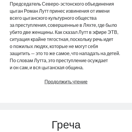
Председатель Северо-эстонского объединения
цыган Роман Лутт принес извинения от имени
всего цыганского культурного общества
за преступления, совершенные в Ляхте, где было
убито две женщины. Как сказал Лутт в эфире ЭТВ,
ситуация крайне тягостная, поскольку речь идет
о пожилых людях, которые не могут себя
защитить — это то же самое, что нападать на детей.
По словам Лутта, это преступление осуждает
и он сам, и вся цыганская община.
Новости
Продолжить чтение
Эстонии
за последнюю
неделю
(16-
22.09)
Греча