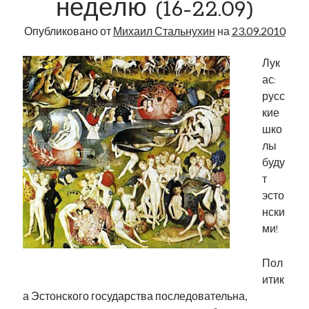
неделю (16-22.09)
Опубликовано от
Михаил Стальнухин
на
23.09.2010
Лук
ас:
русс
кие
шко
лы
буду
т
эсто
нски
ми!
Пол
итик
а Эстонского государства последовательна,