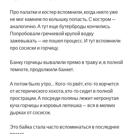
Про палатки и костер вспомнили, когда никто уже
не мог камнем по колышку попасть. С костром —
аналогично. А тут еще бутерброды кончились.
Попробовали гречневой крупой водку
зажевывать — не пошел процесс. И тут вспомнили
про сосиски и горчицу.
Банку горчицы вывалили прямо в траву и, в полной
темноте, продолжили банкет.
А потом было утро… Кого-то рвёт, кто-то корчится
от истерического хохота, кто-то сидит в полной
прострации. А посреди поляны лежит нетронутая
куча горчицы и коровья лепешка — вся в мелких
дырках от сосисок.
Это байка стала часто вспоминаться в последнее
время.