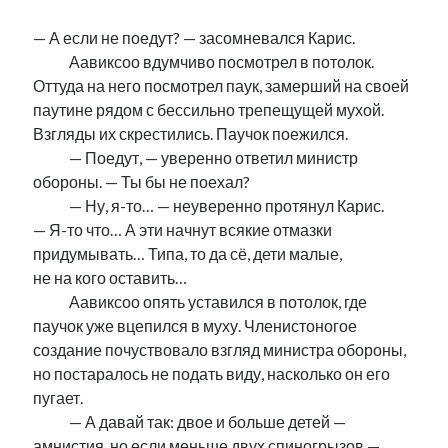
— А если не поедут? — засомневался Карис.
………
Аавиксоо вдумчиво посмотрел в потолок.
Оттуда на него посмотрел паук, замерший на своей
паутине рядом с бессильно трепещущей мухой.
Взгляды их скрестились. Паучок поежился.
………
— Поедут, — уверенно ответил министр
обороны. — Ты бы не поехал?
………
— Ну, я-то… — неуверенно протянул Карис.
— Я-то что… А эти начнут всякие отмазки
придумывать… Типа, то да сё, дети малые,
не на кого оставить…
………
Аавиксоо опять уставился в потолок, где
паучок уже вцепился в муху. Членистоногое
создание почуствовало взгляд министра обороны,
но постаралось не подать виду, насколько он его
пугает.
………
— А давай так: двое и больше детей —
амнистия, но если меньше двух спиногрызов —