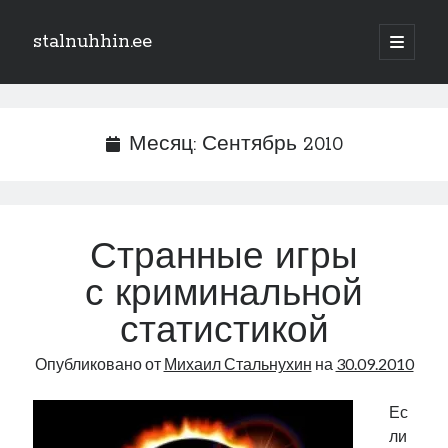
stalnuhhin.ee
отрыть
основн
Боковая
меню
Поиск
панель
Поиск
Месяц:
Сентябрь 2010
Рубрики
В мире
Странные игры
Интеграция
с криминальной
Интервью
Книга
статистикой
Личное
Опубликовано от
Михаил Стальнухин
на
30.09.2010
Нарва и северо-восток
Обзор прессы
Ес
Образование
ли
Парламент и правительство