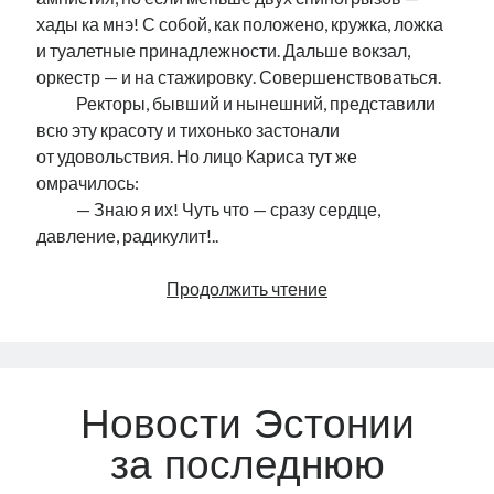
хады ка мнэ! С собой, как положено, кружка, ложка
и туалетные принадлежности. Дальше вокзал,
оркестр — и на стажировку. Совершенствоваться.
………
Ректоры, бывший и нынешний, представили
всю эту красоту и тихонько застонали
от удовольствия. Но лицо Кариса тут же
омрачилось:
………
— Знаю я их! Чуть что — сразу сердце,
давление, радикулит!..
Осенний
Продолжить чтение
призыв
Новости Эстонии
за последнюю