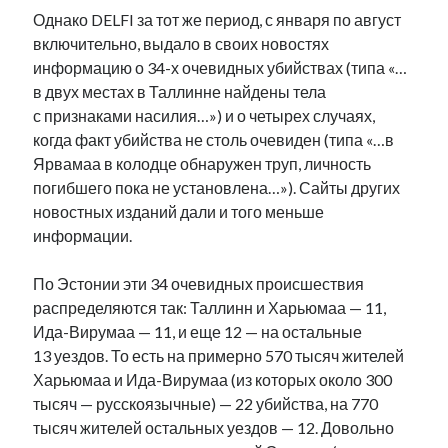
рийгикогу
Однако DELFI за тот же период, с января по август
россия
русский роман
включительно, выдало в своих новостях
ссср
русскоязычное образование
сми
стенограмма
экономика
информацию о 34-х очевидных убийствах (типа «…
т.х. ильвес
фотоотчет
танк
экономика эстонии
эстония
эстонский язык
в двух местах в Таллинне найдены тела
с признаками насилия…») и о четырех случаях,
когда факт убийства не столь очевиден (типа «…в
Ярвамаа в колодце обнаружен труп, личность
погибшего пока не установлена…»). Сайты других
новостных изданий дали и того меньше
Михаил Стальнухин:
информации.
mstalnuhhin@gmail.com
Отзывы и предложения по блогу:
anton.stalnuhhin@gmail.com
По Эстонии эти 34 очевидных происшествия
распределяются так: Таллинн и Харьюмаа — 11,
Ида-Вирумаа — 11, и еще 12 — на остальные
13 уездов. То есть на примерно 570 тысяч жителей
Харьюмаа и Ида-Вирумаа (из которых около 300
тысяч — русскоязычные) — 22 убийства, на 770
тысяч жителей остальных уездов — 12. Довольно