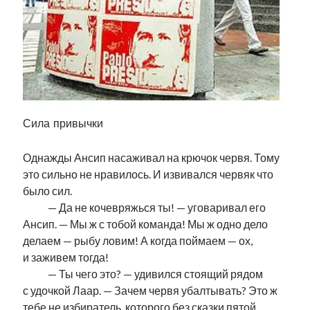
Сила привычки
Однажды Ансип насаживал на крючок червя. Тому
это сильно не нравилось. И извивался червяк что
было сил.
………
— Да не кочевряжься ты! — уговаривал его
Ансип. — Мы ж с тобой команда! Мы ж одно дело
делаем — рыбу ловим! А когда поймаем — ох,
и заживем тогда!
………
— Ты чего это? — удивился стоящий рядом
с удочкой Лаар. — Зачем червя убалтывать? Это ж
тебе не избиратель, которого без сказки пятой