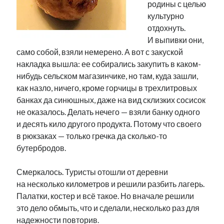
родины с целью
культурно
отдохнуть.
И выпивки они,
само собой, взяли немерено. А вот с закуской
накладка вышла: ее собирались закупить в каком-
нибудь сельском магазинчике, но там, куда зашли,
как назло, ничего, кроме горчицы в трехлитровых
банках да синюшных, даже на вид склизких сосисок
не оказалось. Делать нечего — взяли банку одного
и десять кило другого продукта. Потому что своего
в рюкзаках — только гречка да сколько-то
бутербродов.
Смеркалось. Туристы отошли от деревни
на несколько километров и решили разбить лагерь.
Палатки, костер и всё такое. Но вначале решили
это дело обмыть, что и сделали, несколько раз для
надежности повторив.