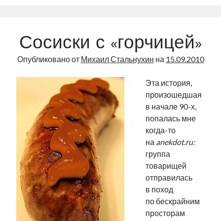
последнюю
неделю
(9-
Сосиски с «горчицей»
15.09)
Опубликовано от
Михаил Стальнухин
на
15.09.2010
Эта история,
произошедшая
в начале 90-х,
попалась мне
когда-то
на
anekdot.ru:
группа
товарищей
отправилась
в поход
по бескрайним
просторам