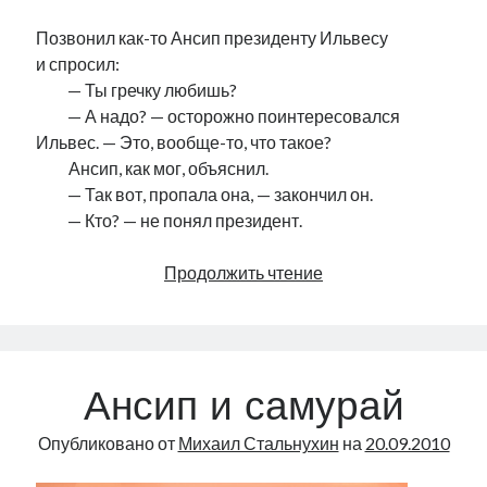
Позвонил как-то Ансип президенту Ильвесу
и спросил:
……..
— Ты гречку любишь?
……..
— А надо? — осторожно поинтересовался
Ильвес. — Это, вообще-то, что такое?
……..
Ансип, как мог, объяснил.
……..
— Так вот, пропала она, — закончил он.
……..
— Кто? — не понял президент.
Греча
Продолжить чтение
Ансип и самурай
Опубликовано от
Михаил Стальнухин
на
20.09.2010