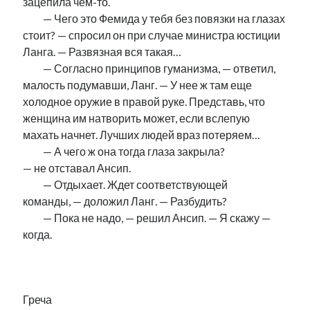
зацепила чем-то.
……..
— Чего это Фемида у тебя без повязки на глазах
стоит? — спросил он при случае министра юстиции
Ланга. — Развязная вся такая…
……..
— Согласно принципов гуманизма, — ответил,
малость подумавши, Ланг. — У нее ж там еще
холодное оружие в правой руке. Представь, что
женщина им натворить может, если вслепую
махать начнет. Лучших людей враз потеряем…
……..
— А чего ж она тогда глаза закрыла?
— не отставал Ансип.
……..
— Отдыхает. Ждет соответствующей
команды, — доложил Ланг. — Разбудить?
……..
— Пока не надо, — решил Ансип. — Я скажу —
когда.
.
Греча