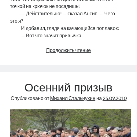
точкой на крючок не посадишь!
………
— Действительно! — сказал Ансип. — Чего
это я?
………
И добавил, глядя на качающийся поплавок:
………
— Вот что значит привычка…
Медельинский
Продолжить чтение
картель
Осенний призыв
Опубликовано от
Михаил Стальнухин
на
25.09.2010