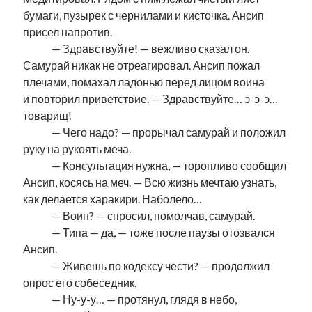
бумаги, пузырек с чернилами и кисточка. Ансип
присел напротив.
………
.
.
— Здравствуйте! — вежливо сказал он.
Самурай никак не отреагировал. Ансип пожал
плечами, помахал ладонью перед лицом воина
и повторил приветствие. — Здравствуйте… э-э-э…
товарищ!
………..
— Чего надо? — прорычал самурай и положил
руку на рукоять меча.
………..
— Консультация нужна, — торопливо сообщил
Ансип, косясь на меч. — Всю жизнь мечтаю узнать,
как делается харакири. Наболело…
………..
— Воин? — спросил, помолчав, самурай.
………..
— Типа — да, — тоже после паузы отозвался
Ансип.
………..
— Живешь по кодексу чести? — продолжил
опрос его собеседник.
………..
— Ну-у-у… — протянул, глядя в небо,