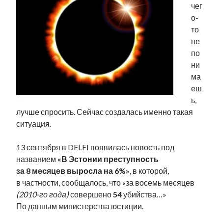
чег
Фотографии
о-
Экономика
то
Эстония и Россия
не
Юмор
по
ни
ма
Метки
еш
ь,
radio narva
takinada
андрус ансип
лучше спросить. Сейчас создалась именно такая
видео
ситуация.
ансиппиада
война
безработица
выборы
высказывание
в поисках здравого смысла
13 сентября в DELFI появилась новость под
интервью
история
евросоюз
кабинетные истории
названием
«В Эстонии преступность
книга
нарва
за 8 месяцев выросла на 6%»
, в которой,
кая каллас
маська
катри райк
в частности, сообщалось, что «за восемь месяцев
образование
обучение эстонскому
нацменьшинства
(2010-го года)
совершено
54
убийства…»
парламент
поводырь
парад клоунов
партия
памятники
По данным министерства юстиции.
подкаст
пресса
потеряны данные
программа