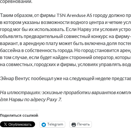
соревнований.
Таким образом, от фирмы TSN Arenduse AS городу должно п
в котором указаны возможности водного центра и четкие усл
город мог бы их использовать. Если Нарву эти условия устро
объявлять предварительный совместный конкурс на фирму-
вариант, в арендную плату может быть включена доля пост
бассейна в собственность города. Но город становится аре
в том случае, если будет найден сторонний оператор, котор
на совместных, городских и фирмы, условиях управлять во
Эйнар Вентус пообещал уже на следующей неделе представ
На иллюстрациях: эскизные проработки вариантов компл
для Нарвы по адресу Раху 7.
Поделиться ссылкой:
Telegram
Печать