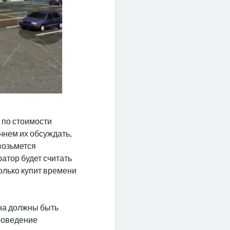
 по стоимости
чнем их обсуждать,
 возьмется
атор будет считать
колько купит времени
йна должны быть
проведение