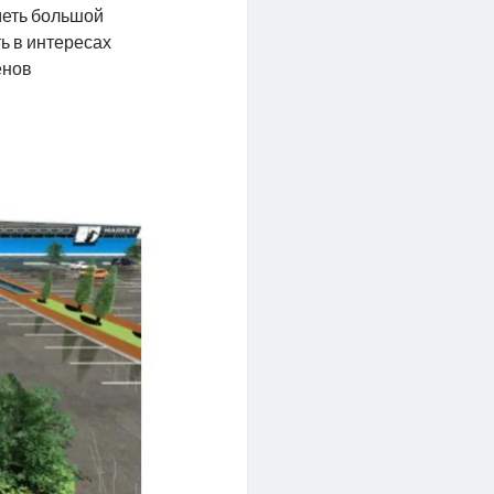
меть большой
ь в интересах
енов