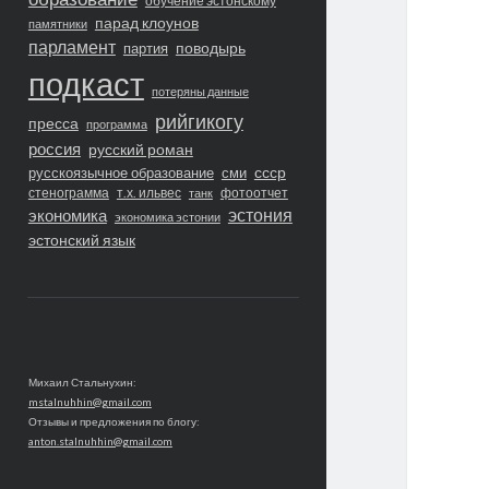
обучение эстонскому
парад клоунов
памятники
парламент
поводырь
партия
подкаст
потеряны данные
рийгикогу
пресса
программа
россия
русский роман
ссср
русскоязычное образование
сми
стенограмма
т.х. ильвес
фотоотчет
танк
экономика
эстония
экономика эстонии
эстонский язык
Михаил Стальнухин:
mstalnuhhin@gmail.com
Отзывы и предложения по блогу:
anton.stalnuhhin@gmail.com