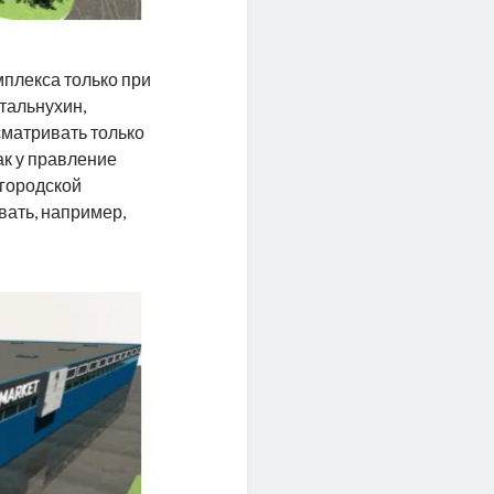
мплекса только при
тальнухин,
сматривать только
ак у правление
городской
вать, например,