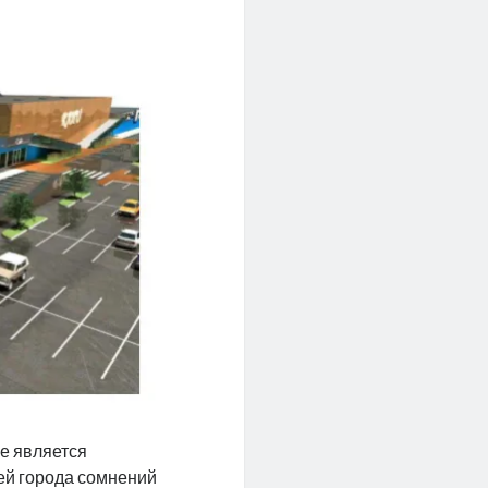
ве является
ей города сомнений