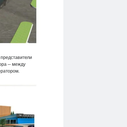
, представители
ора — между
ератором.