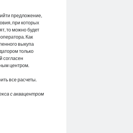
рийти предложение,
овия, при которых
ят, то можно будет
оператора. Как
епенного выкупа
ндатором только
ый согласен
дным центром.
ить все расчеты.
екса с аквацентром