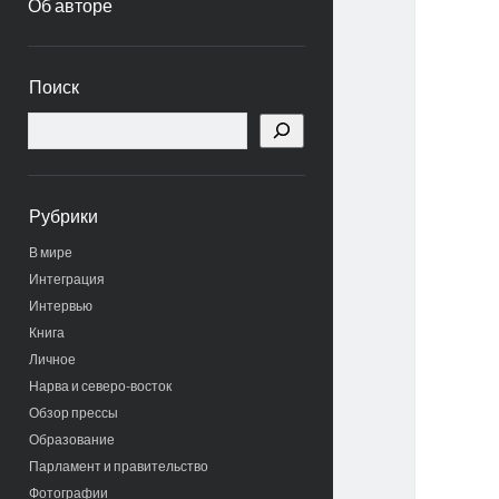
Об авторе
Боковая
Поиск
панель
Поиск
Рубрики
В мире
Интеграция
Интервью
Книга
Личное
Нарва и северо-восток
Обзор прессы
Образование
Парламент и правительство
Фотографии