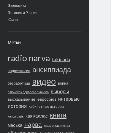
Экономика
Эстония и Россия
Юмор
Метки
radio narva
takinada
ансиппиада
андрус ансип
видео
война
безработица
выборы
в поисках здравого смысла
интервью
высказывание
евросоюз
история
кабинетные истории
книга
кая каллас
катри райк
нарва
маська
нацменьшинства
образование