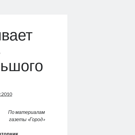
вает
ь
льшого
9.2010
По материалам
газеты «Город»
вторник,