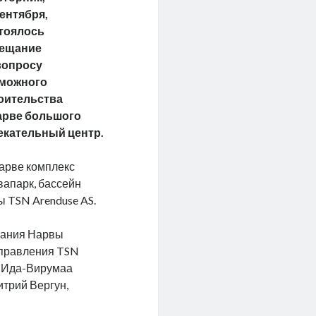
сентября,
тоялось
ещание
вопросу
можного
оительства
арве большого
лекательный центр.
Нарве комплекс
вапарк, бассейн
ы TSN Arenduse AS.
рания Нарвы
 правления TSN
в Ида-Вирумаа
итрий Вергун,