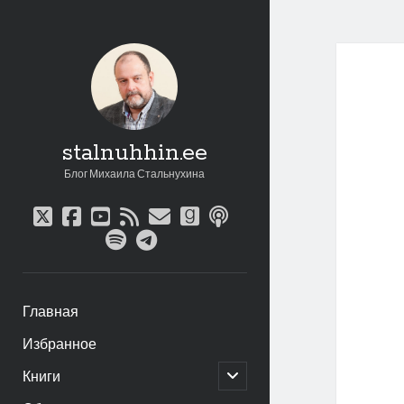
stalnuhhin.ee
Блог Михаила Стальнухина
twitter
facebook
youtube
rss
email
goodreads
podcast
spotify
telegram
Главная
Избранное
открыть
Книги
дочернее
меню