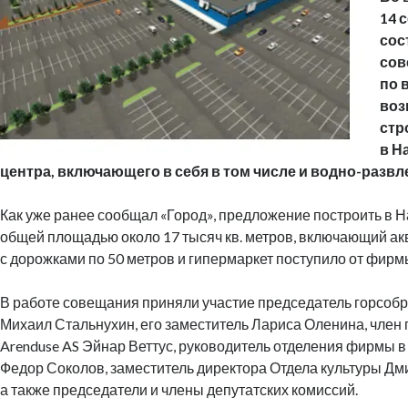
14 
сос
сов
по 
воз
стр
в Н
центра, включающего в себя в том числе и водно-разв
Как уже ранее сообщал «Город», предложение построить в 
общей площадью около 17 тысяч кв. метров, включающий ак
с дорожками по 50 метров и гипермаркет поступило от фирм
В работе совещания приняли участие председатель горсоб
Михаил Стальнухин, его заместитель Лариса Оленина, член
Arenduse AS Эйнар Веттус, руководитель отделения фирмы 
Федор Соколов, заместитель директора Отдела культуры Дм
а также председатели и члены депутатских комиссий.