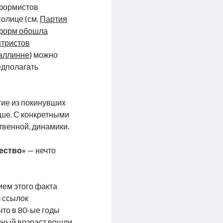
формистов
толице (см.
Партия
форм обошла
нтристов
Таллинне
) можно
едполагать
огие из покинувших
чше. С конкретными
твенной, динамики.
ество»
— нечто
ием этого факта
з ссылок
что в 80-ые годы
одный возраст вошли