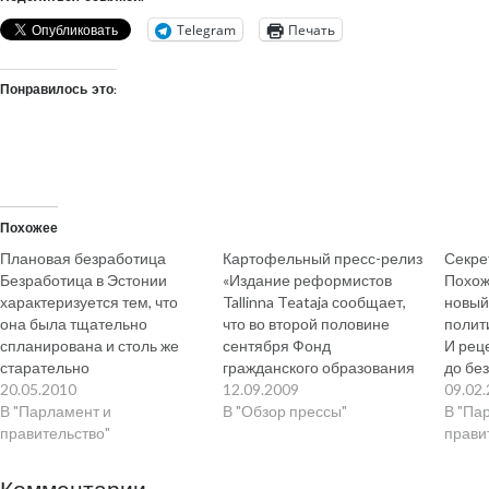
Telegram
Печать
Понравилось это:
Похожее
Плановая безработица
Картофельный пресс-релиз
Секре
Безработица в Эстонии
«Издание реформистов
Похож
характеризуется тем, что
Tallinna Teataja сообщает,
новый
она была тщательно
что во второй половине
полит
спланирована и столь же
сентября Фонд
И рец
старательно
гражданского образования
до бе
поддерживается, она
20.05.2010
приглашает пожилых
12.09.2009
позже
09.02
политически выгодна
В "Парламент и
людей в школу политики,
В "Обзор прессы"
о про
В "Па
правящей коалиции
правительство"
где премьер-министр
выбор
прави
и не представляет никакой
Андрус Ансип расскажет о
напри
экономической опасности
пенсиях и госбюджете, а
7 фев