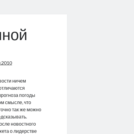
шной
0.2010
вости ничем
 отличаются
прогноза погоды
ом смысле, что
точно так же можно
дсказывать.
осле новостного
ета о лидерстве