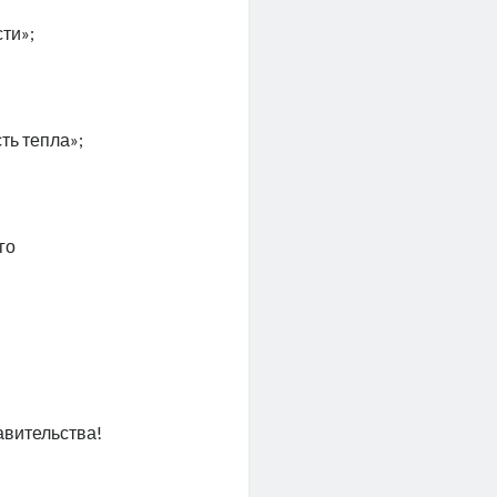
ти»;
ть тепла»;
го
вительства!