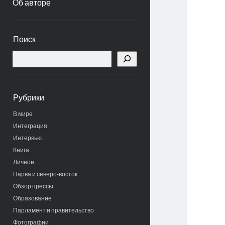
Об авторе
Боковая
Поиск
панель
Поиск
Рубрики
В мире
Интеграция
Интервью
Книга
Личное
Нарва и северо-восток
Обзор прессы
Образование
Парламент и правительство
Фотографии