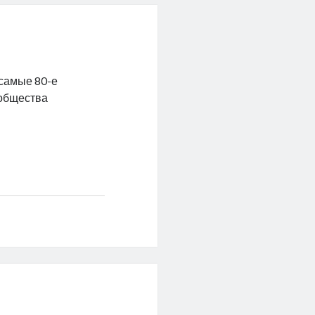
е самые 80-е
 общества