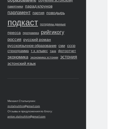
обучение эстонскому
парад клоунов
памятники
парламент
поводырь
партия
подкаст
потеряны данные
рийгикогу
пресса
программа
россия
русский роман
ссср
русскоязычное образование
сми
стенограмма
т.х. ильвес
фотоотчет
танк
экономика
эстония
экономика эстонии
эстонский язык
Михаил Стальнухин:
mstalnuhhin@gmail.com
Отзывы и предложения по блогу:
anton.stalnuhhin@gmail.com