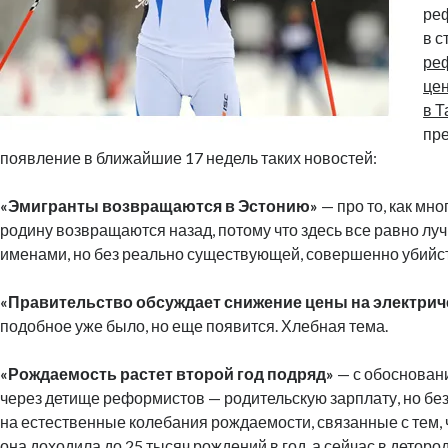
ре
в с
ре
це
в 
пр
появление в ближайшие 17 недель таких новостей:
«Эмигранты возвращаются в Эстонию»
— про то, как мн
родину возвращаются назад, потому что здесь все равно лу
именами, но без реально существующей, совершенно убийс
«Правительство обсуждает снижение цены на электрич
подобное уже было, но еще появится. Хлебная тема.
«Рождаемость растет второй год подряд»
— с обоснован
через детище реформистов — родительскую зарплату, но бе
на естественные колебания рождаемости, связанные с тем, 
она доходила до 25 тысяч рождений в год, а сейчас в детор