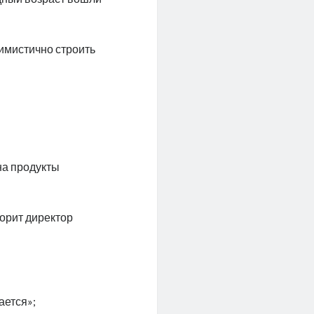
имистично строить
на продукты
ворит директор
ается»;