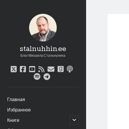
stalnuhhin.ee
Блог Михаила Стальнухина
twitter
facebook
youtube
rss
email
goodreads
podcast
spotify
telegram
Главная
Избранное
открыть
Книги
дочернее
меню