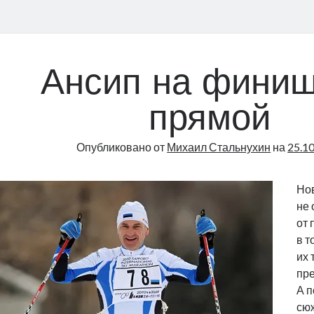
Ансип на фини
прямой
Опубликовано от
Михаил Стальнухин
на
25.1
Но
не
от 
в т
их 
пре
А п
сюж