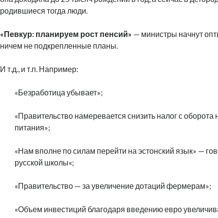
родившиеся тогда люди.
«Певкур: планируем рост пенсий»
— министры начнут опт
ничем не подкрепленные планы.
И т.д., и т.п. Например:
«Безработица убывает»;
«Правительство намеревается снизить налог с оборота 
питания»;
«Нам вполне по силам перейти на эстонский язык» — го
русской школы«;
«Правительство — за увеличение дотаций фермерам»;
«Объем инвестиций благодаря введению евро увеличив