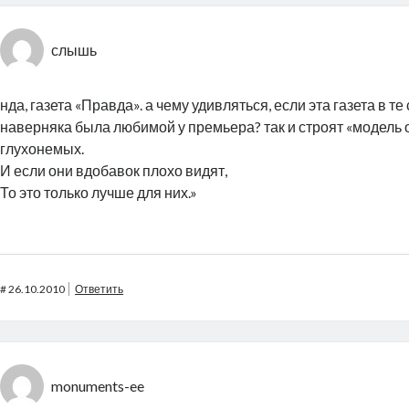
слышь
нда, газета «Правда». а чему удивляться, если эта газета в т
наверняка была любимой у премьера? так и строят «модель
глухонемых.
И если они вдобавок плохо видят,
То это только лучше для них.»
#
26.10.2010
Ответить
monuments-ee