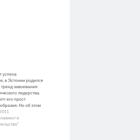
т успеха
е, в Эстонии родился
 тренд завоевания
ического лидерства.
епт его прост
зобразия. Но об этом
. Сначала —
.2011
водимых перед
рламент и
ами опросах. Так,
тельство"
мер, опубликованные
раля результаты