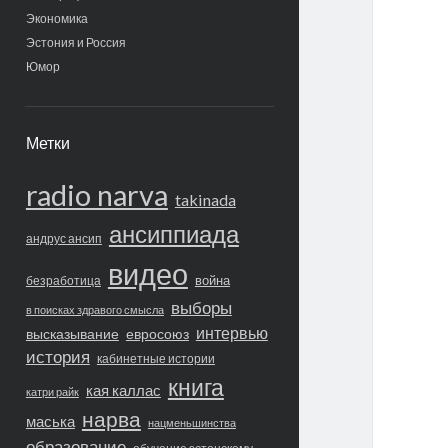
Экономика
Эстония и Россия
Юмор
Метки
radio narva
takinada
ансиппиада
андрус ансип
видео
война
безработица
выборы
в поисках здравого смысла
интервью
высказывание
евросоюз
история
кабинетные истории
книга
кая каллас
катри райк
нарва
маська
нацменьшинства
образование