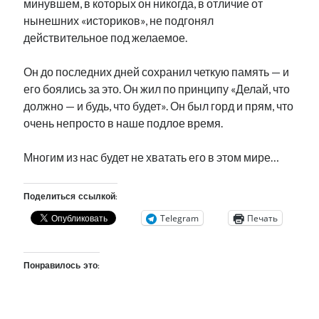
минувшем, в которых он никогда, в отличие от
рийгикогу
россия
русский роман
нынешних «историков», не подгонял
ссср
русскоязычное образование
сми
стенограмма
действительное под желаемое.
экономика
т.х. ильвес
фотоотчет
танк
экономика эстонии
эстония
эстонский язык
Он до последних дней сохранил четкую память — и
его боялись за это. Он жил по принципу «Делай, что
должно — и будь, что будет». Он был горд и прям, что
очень непросто в наше подлое время.
Многим из нас будет не хватать его в этом мире…
Михаил Стальнухин:
mstalnuhhin@gmail.com
Отзывы и предложения по блогу:
anton.stalnuhhin@gmail.com
Поделиться ссылкой:
Telegram
Печать
Понравилось это: