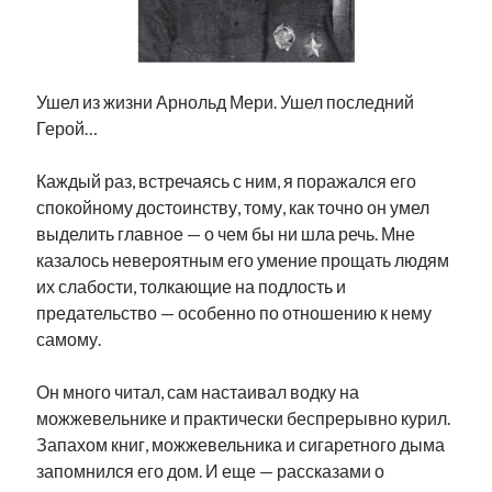
Фотографии
Экономика
Эстония и Россия
Юмор
Ушел из жизни Арнольд Мери. Ушел последний
Герой…
Метки
Каждый раз, встречаясь с ним, я поражался его
спокойному достоинству, тому, как точно он умел
radio narva
выделить главное — о чем бы ни шла речь. Мне
takinada
андрус ансип
казалось невероятным его умение прощать людям
видео
ансиппиада
их слабости, толкающие на подлость и
война
безработица
предательство — особенно по отношению к нему
выборы
высказывание
в поисках здравого смысла
самому.
интервью
история
евросоюз
кабинетные истории
книга
нарва
кая каллас
маська
катри райк
Он много читал, сам настаивал водку на
образование
обучение эстонскому
нацменьшинства
можжевельнике и практически беспрерывно курил.
парламент
поводырь
парад клоунов
партия
памятники
Запахом книг, можжевельника и сигаретного дыма
подкаст
запомнился его дом. И еще — рассказами о
пресса
потеряны данные
программа