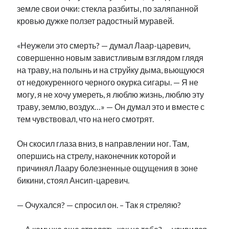
земле свои очки: стекла разбиты, по заляпанной
рийгикогу
россия
русский роман
кровью дужке ползет радостный муравей.
ссср
русскоязычное образование
сми
стенограмма
экономика
т.х. ильвес
фотоотчет
танк
экономика эстонии
эстония
эстонский язык
«Неужели это смерть? — думал Лаар-царевич,
совершенно новым завистливым взглядом глядя
на траву, на полынь и на струйку дыма, вьющуюся
от недокуренного черного окурка сигары. — Я не
могу, я не хочу умереть, я люблю жизнь, люблю эту
траву, землю, воздух…» — Он думал это и вместе с
Михаил Стальнухин:
тем чувствовал, что на него смотрят.
mstalnuhhin@gmail.com
Отзывы и предложения по блогу:
anton.stalnuhhin@gmail.com
Он скосил глаза вниз, в направлении ног. Там,
опершись на стрелу, наконечник которой и
причинял Лаару болезненные ощущения в зоне
бикини, стоял Ансип-царевич.
— Очухался? — спросил он. – Так я стреляю?