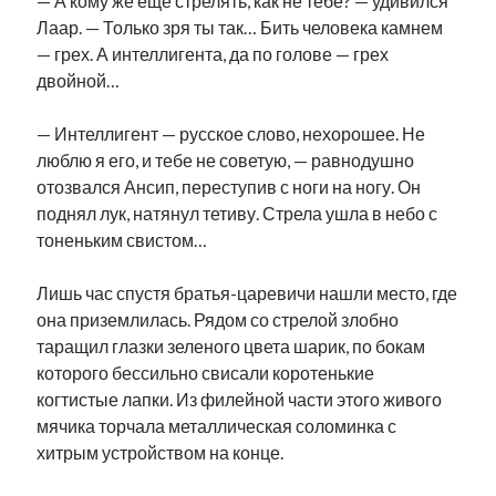
— А кому же еще стрелять, как не тебе? — удивился
Лаар. — Только зря ты так… Бить человека камнем
— грех. А интеллигента, да по голове — грех
двойной…
— Интеллигент — русское слово, нехорошее. Не
люблю я его, и тебе не советую, — равнодушно
отозвался Ансип, переступив с ноги на ногу. Он
поднял лук, натянул тетиву. Стрела ушла в небо с
тоненьким свистом…
Лишь час спустя братья-царевичи нашли место, где
она приземлилась. Рядом со стрелой злобно
таращил глазки зеленого цвета шарик, по бокам
которого бессильно свисали коротенькие
когтистые лапки. Из филейной части этого живого
мячика торчала металлическая соломинка с
хитрым устройством на конце.