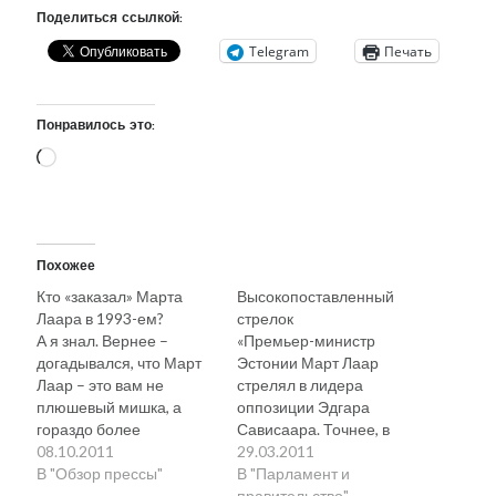
Поделиться ссылкой:
Telegram
Печать
Понравилось это:
Загрузка…
Похожее
Кто «заказал» Марта
Высокопоставленный
Лаара в 1993-ем?
стрелок
А я знал. Вернее –
«Премьер-министр
догадывался, что Март
Эстонии Март Лаар
Лаар – это вам не
стрелял в лидера
плюшевый мишка, а
оппозиции Эдгара
гораздо более
Сависаара. Точнее, в
серьезное явление. И
08.10.2011
его портрет. Этот
29.03.2011
что нам всем еще
В "Обзор прессы"
скандальный факт
В "Парламент и
предстоит узнать о нем
парламентской
правительство"