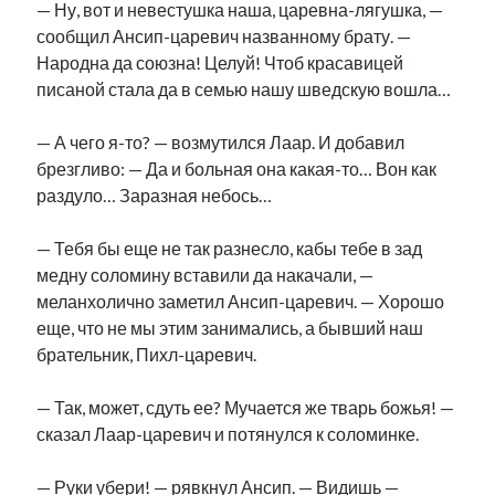
— Ну, вот и невестушка наша, царевна-лягушка, —
сообщил Ансип-царевич названному брату. —
Народна да союзна! Целуй! Чтоб красавицей
писаной стала да в семью нашу шведскую вошла…
— А чего я-то? — возмутился Лаар. И добавил
брезгливо: — Да и больная она какая-то… Вон как
раздуло… Заразная небось…
— Тебя бы еще не так разнесло, кабы тебе в зад
медну соломину вставили да накачали, —
меланхолично заметил Ансип-царевич. — Хорошо
еще, что не мы этим занимались, а бывший наш
брательник, Пихл-царевич.
— Так, может, сдуть ее? Мучается же тварь божья! —
сказал Лаар-царевич и потянулся к соломинке.
— Руки убери! — рявкнул Ансип. — Видишь —