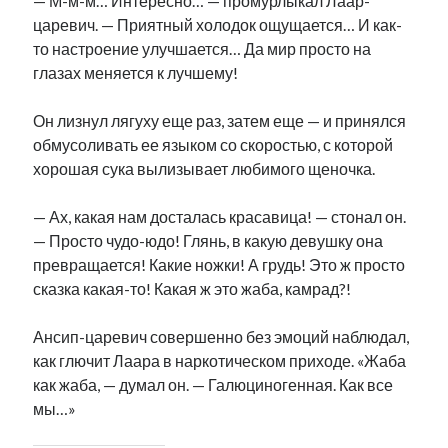
— М-м-м… Интересно… — промурлыкал Лаар-
царевич. — Приятный холодок ощущается… И как-
то настроение улучшается… Да мир просто на
глазах меняется к лучшему!
Он лизнул лягуху еще раз, затем еще — и принялся
обмусоливать ее языком со скоростью, с которой
хорошая сука вылизывает любимого щеночка.
— Ах, какая нам досталась красавица! — стонал он.
— Просто чудо-юдо! Глянь, в какую девушку она
превращается! Какие ножки! А грудь! Это ж просто
сказка какая-то! Какая ж это жаба, камрад?!
Ансип-царевич совершенно без эмоций наблюдал,
как глючит Лаара в наркотическом приходе. «Жаба
как жаба, — думал он. — Галюциногенная. Как все
мы…»