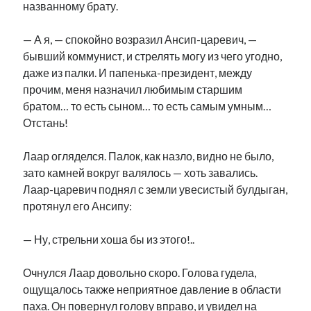
названному брату.
Фотографии
Экономика
— А я, — спокойно возразил Ансип-царевич, —
Эстония и Россия
бывший коммунист, и стрелять могу из чего угодно,
Юмор
даже из палки. И папенька-президент, между
прочим, меня назначил любимым старшим
братом… то есть сыном… то есть самым умным…
Метки
Отстань!
radio narva
takinada
андрус ансип
Лаар огляделся. Палок, как назло, видно не было,
зато камней вокруг валялось — хоть завались.
видео
ансиппиада
война
безработица
Лаар-царевич поднял с земли увесистый булдыган,
выборы
высказывание
в поисках здравого смысла
протянул его Ансипу:
интервью
история
евросоюз
кабинетные истории
книга
нарва
— Ну, стрельни хоша бы из этого!..
кая каллас
маська
катри райк
образование
обучение эстонскому
нацменьшинства
Очнулся Лаар довольно скоро. Голова гудела,
парламент
поводырь
парад клоунов
партия
памятники
ощущалось также неприятное давление в области
подкаст
пресса
паха. Он повернул голову вправо, и увидел на
потеряны данные
программа