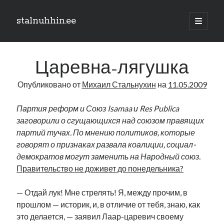
stalnuhhin.ee
отрыть
основн
Боковая
меню
Поиск
панель
Царевна-лягушка
Поиск
Опубликовано от
Михаил Стальнухин
на
11.05.2009
Рубрики
Партия реформ и Союз Isamaa и Res Publica
заговорили о сгущающихся над союзом правящих
В мире
партий тучах. По мнению политиков, которые
Интеграция
говорят о признаках развала коалиции, социал-
Интервью
демократов могут заменить на Народный союз.
Книга
Правительство не доживет до понедельника?
Личное
Нарва и северо-восток
— Отдай лук! Мне стрелять! Я, между прочим, в
Обзор прессы
прошлом — историк, и, в отличие от тебя, знаю, как
Образование
это делается, — заявил Лаар-царевич своему
Парламент и правительство