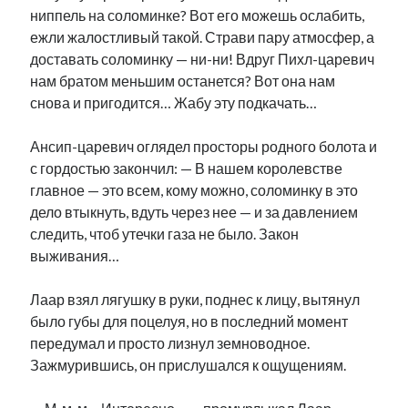
ниппель на соломинке? Вот его можешь ослабить,
ежли жалостливый такой. Страви пару атмосфер, а
доставать соломинку — ни-ни! Вдруг Пихл-царевич
нам братом меньшим останется? Вот она нам
снова и пригодится… Жабу эту подкачать…
Ансип-царевич оглядел просторы родного болота и
с гордостью закончил: — В нашем королевстве
главное — это всем, кому можно, соломинку в это
дело втыкнуть, вдуть через нее — и за давлением
следить, чтоб утечки газа не было. Закон
выживания…
Лаар взял лягушку в руки, поднес к лицу, вытянул
было губы для поцелуя, но в последний момент
передумал и просто лизнул земноводное.
Зажмурившись, он прислушался к ощущениям.