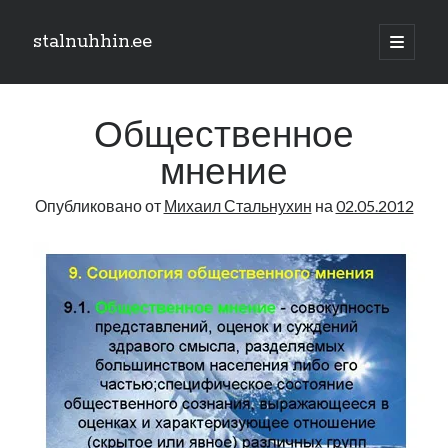
stalnuhhin.ee
отрыть
основн
Боковая
меню
Поиск
панель
Общественное
Поиск
мнение
Опубликовано от
Михаил Стальнухин
на
02.05.2012
Рубрики
В мире
Интеграция
Интервью
Книга
Личное
Нарва и северо-восток
Обзор прессы
Образование
Парламент и правительство