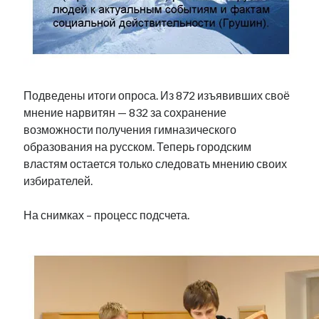
Фотографии
Экономика
Эстония и Россия
Юмор
Подведены итоги опроса. Из 872 изъявивших своё
мнение нарвитян — 832 за сохранение
Метки
возможности получения гимназического
образования на русском. Теперь городским
radio narva
takinada
андрус ансип
властям остается только следовать мнению своих
видео
избирателей.
ансиппиада
война
безработица
выборы
высказывание
в поисках здравого смысла
На снимках – процесс подсчета.
интервью
история
евросоюз
кабинетные истории
книга
нарва
кая каллас
маська
катри райк
образование
обучение эстонскому
нацменьшинства
парламент
поводырь
парад клоунов
партия
памятники
подкаст
пресса
потеряны данные
программа