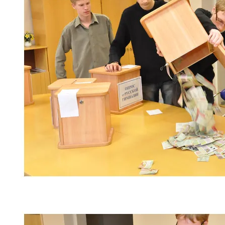
рийгикогу
россия
русский роман
ссср
русскоязычное образование
сми
стенограмма
экономика
т.х. ильвес
фотоотчет
танк
экономика эстонии
эстония
эстонский язык
Михаил Стальнухин:
mstalnuhhin@gmail.com
Отзывы и предложения по блогу:
anton.stalnuhhin@gmail.com