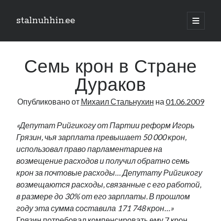
stalnuhhin.ee
отрыть
основн
Боковая
меню
Поиск
панель
Семь крон в Стране
Поиск
Дураков
Опубликовано от
Михаил Стальнухин
на
01.06.2009
Рубрики
В мире
«Депутат Рийгикогу от Партии реформ Игорь
Интеграция
Грязин, чья зарплата превышает 50 000 крон,
Интервью
использовал право парламентариев на
Книга
возмещение расходов и получил обратно семь
Личное
крон за почтовые расходы… Депутату Рийгикогу
Нарва и северо-восток
возмещаются расходы, связанные с его работой,
Обзор прессы
в размере до 30% от его зарплаты. В прошлом
Образование
году эта сумма составила 171 748 крон…»
Парламент и правительство
Грязин потребовал компенсировать ему 7 крон