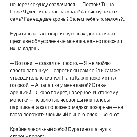
но через секунду озадачился: — Постой! Ты на
Поле Чудес пять крон закопал? А почему не все
семь? Где еще две кроны? Зачем тебе эта мелочь?..
Буратино встал в картинную позу, достал из-за
щеки две обмусоленные монетки, важно положил
их на ладонь.
— Вот они, — сказал он просто. — Я же люблю
своего папашку? — спросил он сам себя и сам же
утвердительно кивнул. Папа Карло тоже мотнул
головой. — А папашка у меня какой? Ста-а-
аренький… Скоро помрет, наверное. И кто ж ему
монетки — не золотые червонцы или талеры
паршивые, а как положено, медяки позорные — на
глаза положит? Любимый сыно-о-очек… Во-о-от…
Крайне довольный собой Буратино шагнул в
сторону порога.