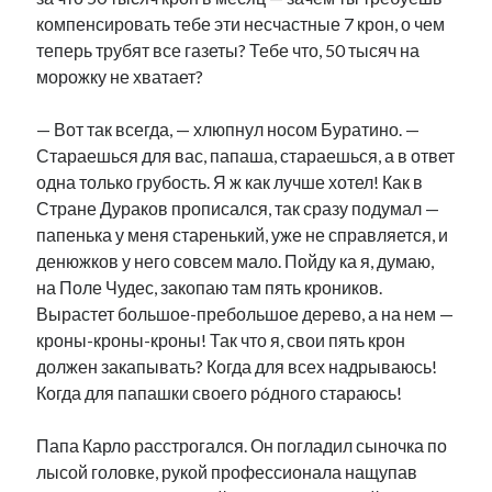
компенсировать тебе эти несчастные 7 крон, о чем
теперь трубят все газеты? Тебе что, 50 тысяч на
морожку не хватает?
— Вот так всегда, — хлюпнул носом Буратино. —
Стараешься для вас, папаша, стараешься, а в ответ
одна только грубость. Я ж как лучше хотел! Как в
Стране Дураков прописался, так сразу подумал —
папенька у меня старенький, уже не справляется, и
денюжков у него совсем мало. Пойду ка я, думаю,
на Поле Чудес, закопаю там пять кроников.
Вырастет большое-пребольшое дерево, а на нем —
кроны-кроны-кроны! Так что я, свои пять крон
должен закапывать? Когда для всех надрываюсь!
Когда для папашки своего рóдного стараюсь!
Папа Карло расстрогался. Он погладил сыночка по
лысой головке, рукой профессионала нащупав