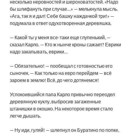
несколько неровностей и шероховатостей. «Надо
бы шлифануть при случае…» — мелькнула мысль.
«Ага, так я и дал! Себе башку наждачкой три!» —
подумала в ответ одухотворенная деревяшка.
— Какой ты у меня все-таки еще глупенький, —
сказал Карло. — Кто ж нынче кроны сажает? Еврики
надо закапывать, еврики…
— Обязательно! — пообещал с готовностью его
сыночек. — Как только на евро перейдем — всё
зароем в землю! Всё, до чего дотянемся!
Успокоившийся папа Карло привычно переодел
деревянную куклу, выбросив загаженные
штанишки в окошко. На некоторое время стало
легче дышать.
— Ну иди, гуляй! — шлепнул он Буратино по попке,