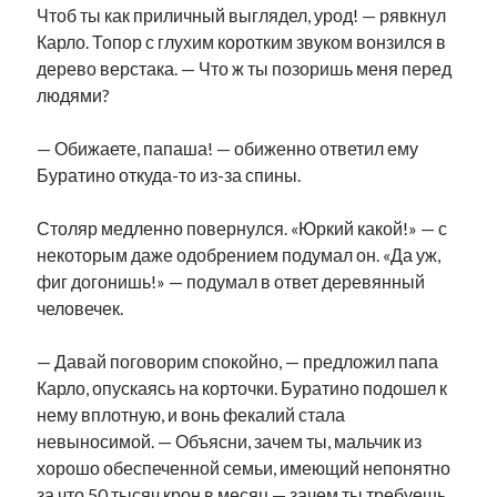
Чтоб ты как приличный выглядел, урод! — рявкнул
Карло. Топор с глухим коротким звуком вонзился в
дерево верстака. — Что ж ты позоришь меня перед
людями?
— Обижаете, папаша! — обиженно ответил ему
Буратино откуда-то из-за спины.
Столяр медленно повернулся. «Юркий какой!» — с
некоторым даже одобрением подумал он. «Да уж,
фиг догонишь!» — подумал в ответ деревянный
человечек.
— Давай поговорим спокойно, — предложил папа
Карло, опускаясь на корточки. Буратино подошел к
нему вплотную, и вонь фекалий стала
невыносимой. — Объясни, зачем ты, мальчик из
хорошо обеспеченной семьи, имеющий непонятно
за что 50 тысяч крон в месяц — зачем ты требуешь