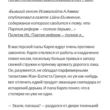
Фотографии
Экономика
«Бывший генсек Исамалийта А.Аммас
Эстония и Россия
опубликовал в газете Lääne Elu мнение,
Юмор
содержание которого сводится к тому, что
Партия реформ — полное дерьмо…»
Политик IRL: Партия реформ — полное д…
Метки
В мастерской папы Карло вдруг очень противно
radio narva
завоняло. Карло отвлекся от работы и озадаченно
takinada
андрус ансип
повел носом, поскольку больше привык к запаху
видео
ансиппиада
свежей стружки и пряному аромату дорогого лака.
война
безработица
Он, разумеется, не обладал парфюмерными
выборы
высказывание
в поисках здравого смысла
талантами Жан-Батиста Гренуя, но уж как-нибудь
интервью
история
евросоюз
кабинетные истории
мог отличить едкий продукт эманации скипидара от
книга
нарва
кая каллас
маська
катри райк
испарений дерьма. И папа Карло понял, что в
образование
обучение эстонскому
нацменьшинства
столярке он уже не один.
парламент
поводырь
парад клоунов
партия
памятники
подкаст
— Звали, папаша? — раздался от двери тоненький
пресса
потеряны данные
программа