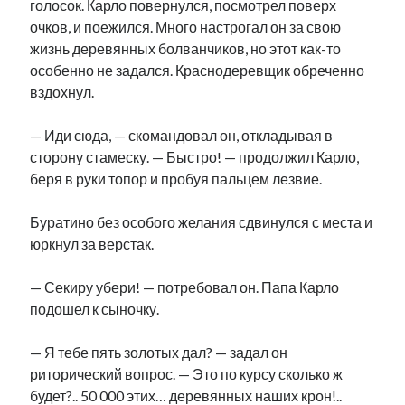
голосок. Карло повернулся, посмотрел поверх
рийгикогу
россия
русский роман
очков, и поежился. Много настрогал он за свою
ссср
русскоязычное образование
сми
стенограмма
жизнь деревянных болванчиков, но этот как-то
экономика
т.х. ильвес
фотоотчет
танк
экономика эстонии
особенно не задался. Краснодеревщик обреченно
эстония
эстонский язык
вздохнул.
— Иди сюда, — скомандовал он, откладывая в
сторону стамеску. — Быстро! — продолжил Карло,
беря в руки топор и пробуя пальцем лезвие.
Михаил Стальнухин:
mstalnuhhin@gmail.com
Буратино без особого желания сдвинулся с места и
Отзывы и предложения по блогу:
юркнул за верстак.
anton.stalnuhhin@gmail.com
— Секиру убери! — потребовал он. Папа Карло
подошел к сыночку.
— Я тебе пять золотых дал? — задал он
риторический вопрос. — Это по курсу сколько ж
будет?.. 50 000 этих… деревянных наших крон!..