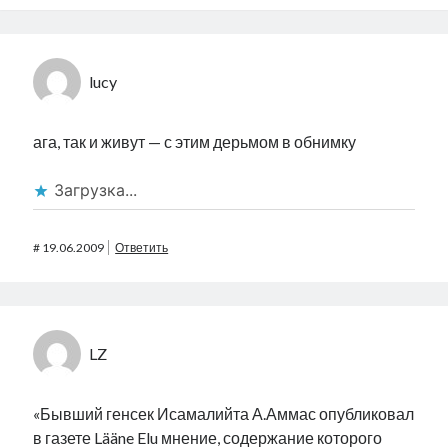
lucy
ага, так и живут — с этим дерьмом в обнимку
Загрузка...
#
19.06.2009
Ответить
LZ
«Бывший генсек Исамалийта А.Аммас опубликовал
в газете Lääne Elu мнение, содержание которого