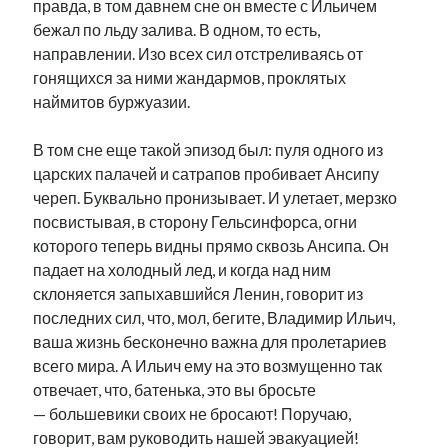
правда, в том давнем сне он вместе с Ильичем
рийгикогу
россия
русский роман
бежал по льду залива. В одном, то есть,
ссср
русскоязычное образование
сми
стенограмма
направлении. Изо всех сил отстреливаясь от
экономика
т.х. ильвес
фотоотчет
танк
экономика эстонии
гонящихся за ними жандармов, проклятых
эстония
эстонский язык
наймитов буржуазии.
В том сне еще такой эпизод был: пуля одного из
царских палачей и сатрапов пробивает Ансипу
череп. Буквально пронизывает. И улетает, мерзко
посвистывая, в сторону Гельсинфорса, огни
Михаил Стальнухин:
mstalnuhhin@gmail.com
которого теперь видны прямо сквозь Ансипа. Он
Отзывы и предложения по блогу:
падает на холодный лед, и когда над ним
anton.stalnuhhin@gmail.com
склоняется запыхавшийся Ленин, говорит из
последних сил, что, мол, бегите, Владимир Ильич,
ваша жизнь бесконечно важна для пролетариев
всего мира. А Ильич ему на это возмущенно так
отвечает, что, батенька, это вы бросьте
— большевики своих не бросают! Поручаю,
говорит, вам руководить нашей эвакуацией!