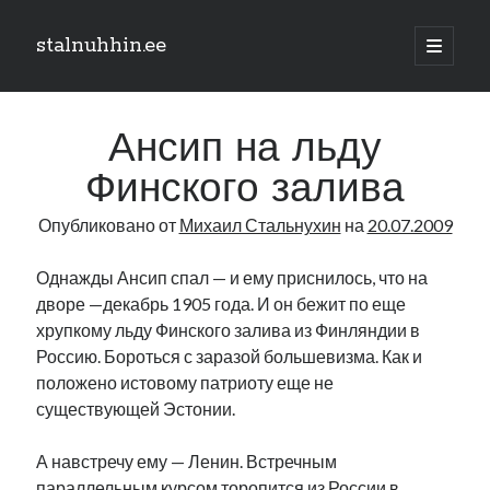
stalnuhhin.ee
отрыть
основн
Боковая
меню
Поиск
панель
Ансип на льду
Поиск
Финского залива
Опубликовано от
Михаил Стальнухин
на
20.07.2009
Рубрики
В мире
Однажды Ансип спал — и ему приснилось, что на
Интеграция
дворе —декабрь 1905 года. И он бежит по еще
Интервью
хрупкому льду Финского залива из Финляндии в
Книга
Россию. Бороться с заразой большевизма. Как и
Личное
положено истовому патриоту еще не
Нарва и северо-восток
существующей Эстонии.
Обзор прессы
Образование
А навстречу ему — Ленин. Встречным
Парламент и правительство
параллельным курсом торопится из России в