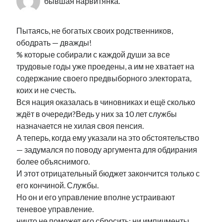
бывшая нарвитянка.
Пытаясь, не богатых своих родственников,
ободрать — дважды!
% которые собирали с каждой души за все
трудовые годы уже проедены, а им не хватает на
содержание своего предвыборного электората,
коих и не счесть.
Вся нация оказалась в чиновниках и ещё сколько
ждёт в очереди?Ведь у них за 10 лет службы
назначается не хилая своя пенсия.
А теперь, когда ему указали на это обстоятельство
— задумался по поводу аргумента для обдирания
более объяснимого.
И этот отрицательный бюджет закончится только с
его кончиной. Службы.
Но он и его управление вполне устраивают
теневое управление.
ничто не поможет его сбросить: ни импичменты