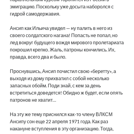
Фотографии
эмиграцию. Поскольку уже досыта наборолся с
Экономика
гидрой самодержавия.
Эстония и Россия
Юмор
Ансип как Ильича увидел — ну палить в него из
своего солдатского нагана! Попасть не попал, но
лед вокруг будущего вождя мирового пролетариата
Метки
покрошил крепко. Жаль, патроны кончились. Их,
правда, всего два и было.
radio narva
takinada
андрус ансип
Проснувшись, Ансип почистил свою «беретту», а
видео
ансиппиада
выходя из дому прихватил с собой несколько
война
безработица
запасных обойм. Поди знай, с кем за день
выборы
высказывание
в поисках здравого смысла
встретиться доведется! Обидно ж будет, если опять
интервью
история
евросоюз
кабинетные истории
патронов не хватит…
книга
нарва
кая каллас
маська
катри райк
образование
обучение эстонскому
нацменьшинства
На эту же тему приснился как-то члену ВЛКСМ
парламент
поводырь
парад клоунов
партия
памятники
Ансипу сон еще 22 апреля 1971 года. Как раз
подкаст
накануне вступления в эту организацию. Тогда,
пресса
потеряны данные
программа