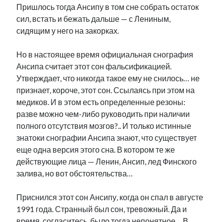
Пришлось тогда Ансипу в том сне собрать остаток
сил, встать и бежать дальше — с Лениным,
сидящим у него на закорках.
Но в настоящее время официальная снография
Ансипа считает этот сон фальсификацией.
Утверждает, что никогда такое ему не снилось… не
признает, короче, этот сон. Ссылаясь при этом на
медиков. И в этом есть определенные резоны:
разве можно чем-либо руководить при наличии
полного отсутствия мозгов?..
И только истинные
знатоки снографии Ансипа знают, что существует
еще одна версия этого сна. В котором те же
действующие лица — Ленин, Ансип, лед Финского
залива, но вот обстоятельства…
Приснился этот сон Ансипу, когда он спал в августе
1991 года. Странный был сон, тревожный. Да и
время, согласитесь, было тогда непонятное… В