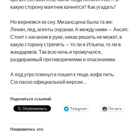
какую сторону маятник качнется? Как угадать?
Но вернемся ко сну. Мизансцена была та же:
Ленин, лед, агенты охранки. А между ними — Ансип.
Стоит с наганом в руке, никак решить не может, в
какую сторону стрелять — то ли в Ильича, то ли в
жандармов. Так всю ночь и промучался,
раздираемый противоречиями и опасениями.
А под утро плюнул и пошел к теще, кофе пить.
Согласно официальной версии…
Поделиться ссылкой:
Telegram
Печать
Понравилось это: