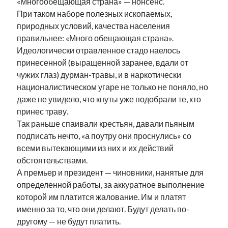
«Многообещающая страна» — нонсенс.
При таком наборе полезных ископаемых,
природных условий, качества населения
правильнее: «Много обещающая страна».
Идеологически отравленное стадо наелось
принесенной (выращенной заранее, вдали от
чужих глаз) дурман-травы, и в наркотически
националистическом угаре не только не поняло, но
даже не увидело, что кнуты уже подобрали те, кто
принес траву.
Так раньше спаивали крестьян, давали пьяным
подписать нечто, «а поутру они проснулись» со
всеми вытекающими из них и их действий
обстоятельствами.
А премьер и президент — чиновники, нанятые для
определенной работы, за аккуратное выполнение
которой им платится жалование. Им и платят
именно за то, что они делают. Будут делать по-
другому — не будут платить.