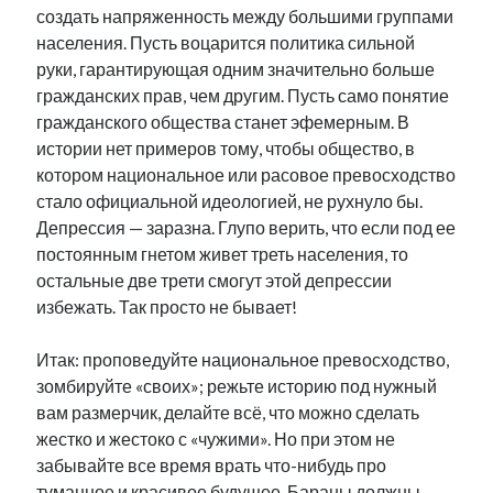
создать напряженность между большими группами
рийгикогу
россия
русский роман
населения. Пусть воцарится политика сильной
ссср
русскоязычное образование
сми
стенограмма
руки, гарантирующая одним значительно больше
экономика
т.х. ильвес
фотоотчет
танк
экономика эстонии
гражданских прав, чем другим. Пусть само понятие
эстония
эстонский язык
гражданского общества станет эфемерным. В
истории нет примеров тому, чтобы общество, в
котором национальное или расовое превосходство
стало официальной идеологией, не рухнуло бы.
Депрессия — заразна. Глупо верить, что если под ее
Михаил Стальнухин:
постоянным гнетом живет треть населения, то
mstalnuhhin@gmail.com
остальные две трети смогут этой депрессии
Отзывы и предложения по блогу:
anton.stalnuhhin@gmail.com
избежать. Так просто не бывает!
Итак: проповедуйте национальное превосходство,
зомбируйте «своих»; режьте историю под нужный
вам размерчик, делайте всё, что можно сделать
жестко и жестоко с «чужими». Но при этом не
забывайте все время врать что-нибудь про
туманное и красивое будущее. Бараны должны