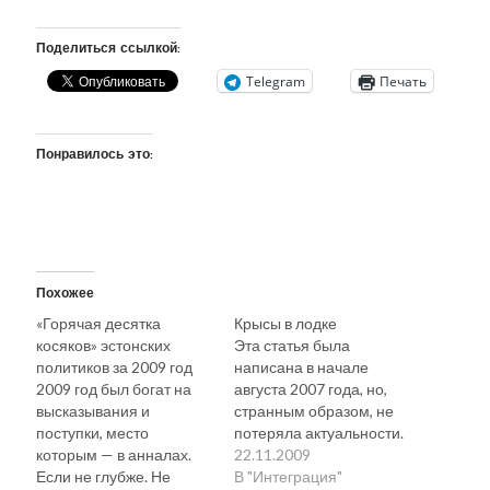
Поделиться ссылкой:
Telegram
Печать
Понравилось это:
Похожее
«Горячая десятка
Крысы в лодке
косяков» эстонских
Эта статья была
политиков за 2009 год
написана в начале
2009 год был богат на
августа 2007 года, но,
высказывания и
странным образом, не
поступки, место
потеряла актуальности.
которым — в анналах.
Тогда, насколько помню,
22.11.2009
Если не глубже. Не
заказавшее ее издание
В "Интеграция"