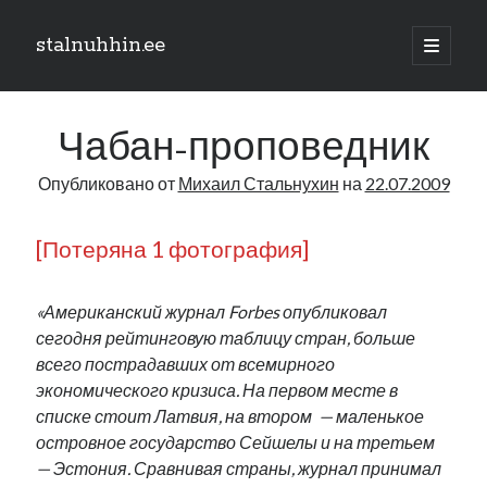
stalnuhhin.ee
отрыть
основн
Боковая
меню
Поиск
панель
Чабан-проповедник
Поиск
Опубликовано от
Михаил Стальнухин
на
22.07.2009
Рубрики
[Потеряна 1 фотография]
В мире
Интеграция
«Американский журнал Forbes опубликовал
Интервью
сегодня рейтинговую таблицу стран, больше
Книга
всего пострадавших от всемирного
Личное
экономического кризиса. На первом месте в
Нарва и северо-восток
списке стоит Латвия, на втором — маленькое
Обзор прессы
островное государство Сейшелы и на третьем
Образование
— Эстония. Сравнивая страны, журнал принимал
Парламент и правительство