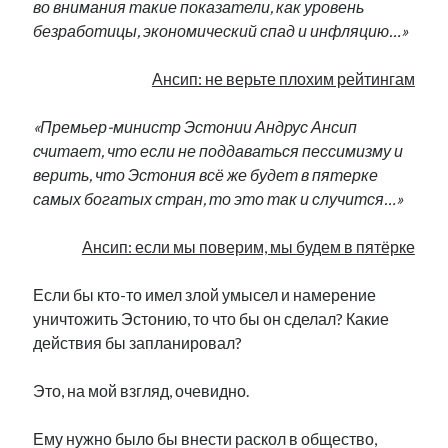
во внимания такие показатели, как уровень
Фотографии
безработицы, экономический спад и инфляцию…»
Экономика
Эстония и Россия
Ансип: не верьте плохим рейтингам
Юмор
«Премьер-министр Эстонии Андрус Ансип
считает, что если не поддаваться пессимизму и
Метки
верить, что Эстония всё же будет в пятерке
самых богатых стран, то это так и случится…»
radio narva
takinada
андрус ансип
Ансип: если мы поверим, мы будем в пятёрке
видео
ансиппиада
война
безработица
выборы
высказывание
Если бы кто-то имел злой умысел и намерение
в поисках здравого смысла
интервью
история
евросоюз
уничтожить Эстонию, то что бы он сделал? Какие
кабинетные истории
книга
действия бы запланировал?
нарва
кая каллас
маська
катри райк
образование
обучение эстонскому
нацменьшинства
Это, на мой взгляд, очевидно.
парламент
поводырь
парад клоунов
партия
памятники
подкаст
Ему нужно было бы внести раскол в общество,
пресса
потеряны данные
программа