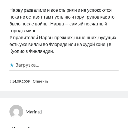
Нарву развалили и все стырили и не успокоются
пока не оставят там пустыню и гору трупов как это
было после войны. Нарва — самый несчатный
город в мире.
У правителей Нарвы прежних, нынешних, будущих
есть уже виллы во Флориде или на худой конец в
Куопио в Финляндии.
Загрузка...
#
14.09.2009
Ответить
Marina1