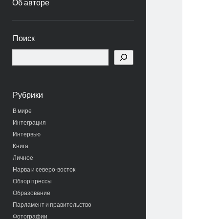
Об авторе
Боковая
Поиск
панель
Поиск
Рубрики
В мире
Интеграция
Интервью
Книга
Личное
Нарва и северо-восток
Обзор прессы
Образование
Парламент и правительство
Фотографии