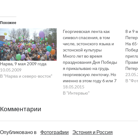
Похожее
Георгиевская лента как
8 и 9 
символ спасения, в том
Петер
числе, эстонского языка и
На 65
эстонской культуры
Побед
Много лет во время
пригл
празднования Дня Победы
Прави
Нарва, 9 мая 2009 года
я прикалываю на грудь
Петер
10.05.2009
георгиевскую ленточку. Но
поеха
23.05
В "Нарва и северо-восток"
именно в этом году 6 или 7
— неб
В "Фо
эстонских журналистов
18.05.2015
поездк
поинтересовались тем,
В "Интервью"
прекр
почему я это делаю. Когда
погод
обратился третий из них (из
фотограф
Комментарии
Дельфи), я попросил его
. . . . .…
сформулировать вопросы,
написал ответы на них и
остальным
Опубликовано в
Фотографии
Эстония и Россия
интересующимся просто