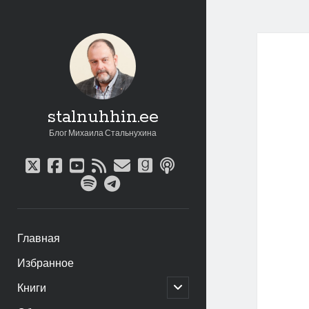
stalnuhhin.ee
Блог Михаила Стальнухина
twitter
facebook
youtube
rss
email
goodreads
podcast
spotify
telegram
Главная
Избранное
открыть
Книги
дочернее
меню