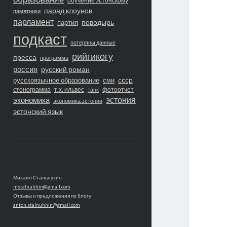
обучение эстонскому
парад клоунов
памятники
парламент
поводырь
партия
подкаст
потеряны данные
рийгикогу
пресса
программа
россия
русский роман
ссср
русскоязычное образование
сми
стенограмма
т.х. ильвес
фотоотчет
танк
экономика
эстония
экономика эстонии
эстонский язык
Михаил Стальнухин:
mstalnuhhin@gmail.com
Отзывы и предложения по блогу:
anton.stalnuhhin@gmail.com