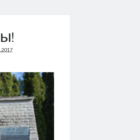
ы!
5.2017