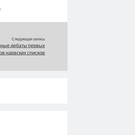
Следующая запись
ные дебаты первых
ов нарвских списков