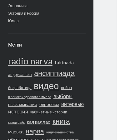
Экономика
Эстония и Россия
Юмор
Метки
radio narva
takinada
ансиппиада
андрус ансип
видео
война
безработица
выборы
в поисках здравого смысла
интервью
высказывание
евросоюз
история
кабинетные истории
книга
кая каллас
катри райк
нарва
маська
нацменьшинства
образование