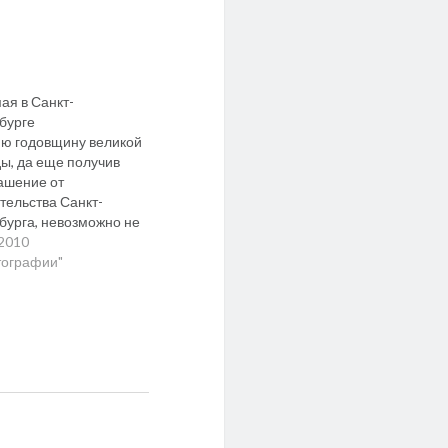
мая в Санкт-
бурге
-ю годовщину великой
ы, да еще получив
ашение от
тельства Санкт-
бурга, невозможно не
ть. На фотографиях
.2010
ольшой отчет об этой
тографии"
е. И Питер,
асный в любую
у. Далее — 20
ий, 2 мБ . . . . . . . . . .