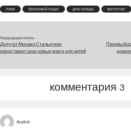
их…
9 мая
бронзовый солдат
день победы
фотоотчет
Предыдущая запись
Депутат Михаил Стальнухин
Предвыбор
представил свои новые книги для детей
номер
комментария 3
Andrei