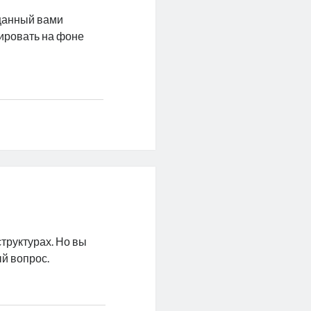
ещанный вами
зировать на фоне
труктурах. Но вы
й вопрос.