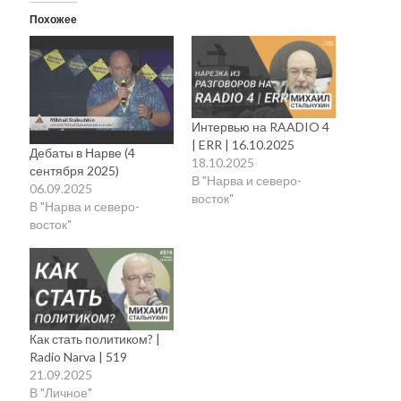
рийгикогу
россия
русский роман
Похожее
ссср
русскоязычное образование
сми
стенограмма
экономика
т.х. ильвес
фотоотчет
танк
экономика эстонии
эстония
эстонский язык
Интервью на RAADIO 4
| ERR | 16.10.2025
Дебаты в Нарве (4
18.10.2025
сентября 2025)
В "Нарва и северо-
06.09.2025
Михаил Стальнухин:
восток"
В "Нарва и северо-
mstalnuhhin@gmail.com
восток"
Отзывы и предложения по блогу:
anton.stalnuhhin@gmail.com
Как стать политиком? |
Radio Narva | 519
21.09.2025
В "Личное"