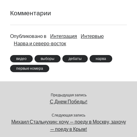
Комментарии
Опубликовано в
Интеграция
Интервью
Нарва и северо-восток
видео
выборы
дебаты
нарва
первые номера
Предыдущая запись
С Днем Победы!
Следующая запись
Михаил Стальнухин: хочу — поеду в Москву, захочу
— поеду в Крым!