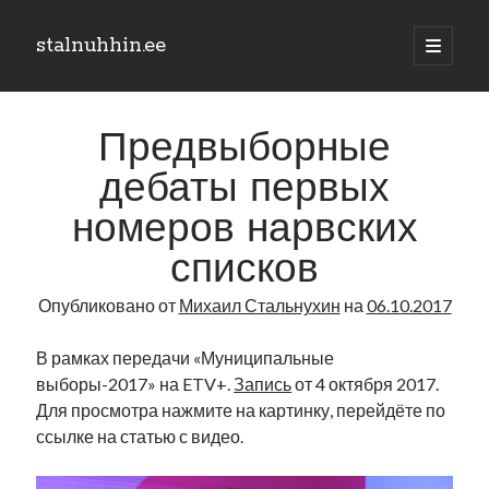
stalnuhhin.ee
отрыть
основн
Боковая
меню
Поиск
панель
Предвыборные
Поиск
дебаты первых
номеров нарвских
Рубрики
списков
В мире
Интеграция
Опубликовано от
Михаил Стальнухин
на
06.10.2017
Интервью
Книга
В рамках передачи «Муниципальные
Личное
выборы-2017» на ETV+.
Запись
от 4 октября 2017.
Нарва и северо-восток
Для просмотра нажмите на картинку, перейдёте по
Обзор прессы
ссылке на статью с видео.
Образование
Парламент и правительство