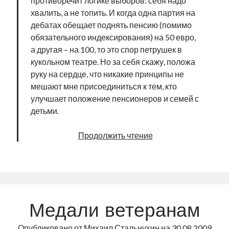
противоречит логике выборов: себя надо
хвалить, а не топить. И когда одна партия на
дебатах обещает поднять пенсию (помимо
обязательного индексирования) на 50 евро,
а другая – на 100, то это спор петрушек в
кукольном театре. Но за себя скажу, положа
руку на сердце, что никакие принципы не
мешают мне присоединиться к тем, кто
улучшает положение пенсионеров и семей с
детьми.
О
Продолжить чтение
материальном
и
духовном
Медали ветеранам
Опубликовано от
Михаил Стальнухин
на
30.08.2009