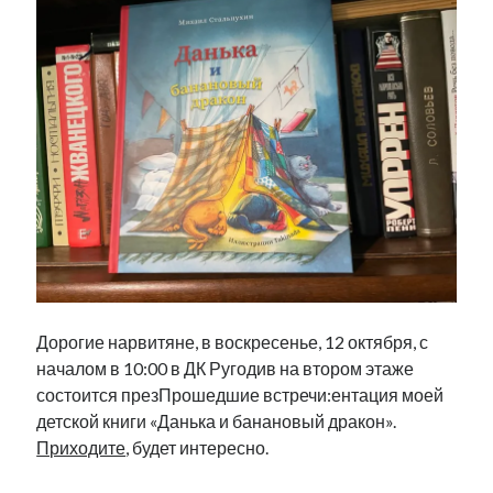
Фотографии
Экономика
Эстония и Россия
Юмор
Метки
radio narva
takinada
андрус ансип
видео
ансиппиада
война
безработица
выборы
высказывание
в поисках здравого смысла
Дорогие нарвитяне, в воскресенье, 12 октября, с
интервью
история
евросоюз
кабинетные истории
началом в 10:00 в ДК Ругодив на втором этаже
книга
нарва
кая каллас
маська
катри райк
состоится презПрошедшие встречи:ентация моей
образование
обучение эстонскому
нацменьшинства
детской книги «Данька и банановый дракон».
парламент
поводырь
парад клоунов
партия
памятники
Приходите
, будет интересно.
подкаст
пресса
потеряны данные
программа