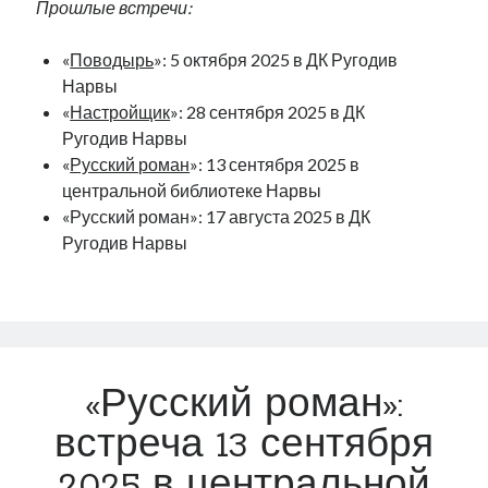
Прошлые встречи:
рийгикогу
россия
русский роман
ссср
русскоязычное образование
сми
стенограмма
«
Поводырь
»: 5 октября 2025 в ДК Ругодив
экономика
т.х. ильвес
фотоотчет
танк
экономика эстонии
Нарвы
эстония
эстонский язык
«
Настройщик
»: 28 сентября 2025 в ДК
Ругодив Нарвы
«
Русский роман
»: 13 сентября 2025 в
центральной библиотеке Нарвы
«Русский роман»: 17 августа 2025 в ДК
Михаил Стальнухин:
Ругодив Нарвы
mstalnuhhin@gmail.com
Отзывы и предложения по блогу:
anton.stalnuhhin@gmail.com
«Русский роман»:
встреча 13 сентября
2025 в центральной