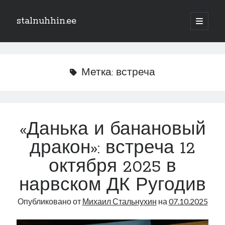
stalnuhhin.ee
отрыть
основн
Боковая
меню
Поиск
панель
Поиск
Метка:
встреча
Рубрики
В мире
«Данька и банановый
Интеграция
дракон»: встреча 12
Интервью
Книга
октября 2025 в
Личное
нарвском ДК Ругодив
Нарва и северо-восток
Обзор прессы
Опубликовано от
Михаил Стальнухин
на
07.10.2025
Образование
Парламент и правительство