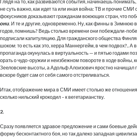
Глядя на то, как развиваются события, начинаешь понимать,
не суть важно, как идет та или иная война: ТВ и прочие СМИ 
фокусников доказывают гражданам воюющих стран, что по
они
. И те и другие, одновременно. Ну, как финны в Зимнюю 
годов, помнишь? Ведь столько времени они побеждали-побе
подписали капитуляцию. Для гражданского общества Финля
шоком: то есть как это, херра Маннергейм, в чем подвох?.. А в
пропаганда окунулась в виртуальность — и пятью годами по
орать о чудо-оружии и неизбежном повороте в ходе войны, к
Зееловские высоты, а Адольф Алоизович яростно начищал п
вскоре будет сам от себя самого отстреливаться.
Итак, отображение мира в СМИ имеет столько же отношения 
сколько нильский крокодил – к вегетарианству.
2.
Сразу появляется здравое предложение и сами боевые дей
форму бесконтактного боя, но так далеко западная цивилиз