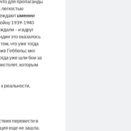
 что для пропаганды
с легкостью
беждают
именно
войну 1939-1940
ждали – и вдруг
ндии это оказалось
 том, что уже тогда
зже Геббельс мог
огда уже шли бои за
истолет, которым
к реальности,
ствия перевести в
ация еще не зашла.