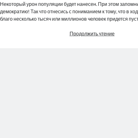
Некоторый урон популяции будет нанесен. При этом запомни
демократию! Так что отнесись с пониманием к тому, что в хо
благо несколько тысяч или миллионов человек придется пуст
Лишь
Продолжить чтение
бы
не
было
войны