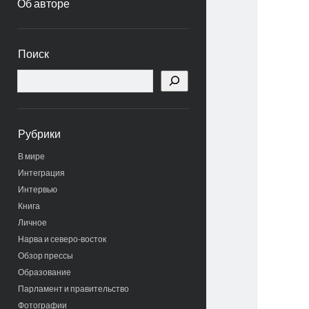
Об авторе
Боковая
Поиск
панель
Поиск
Рубрики
В мире
Интеграция
Интервью
Книга
Личное
Нарва и северо-восток
Обзор прессы
Образование
Парламент и правительство
Фотографии