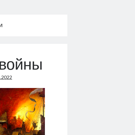
и
 войны
8.2022