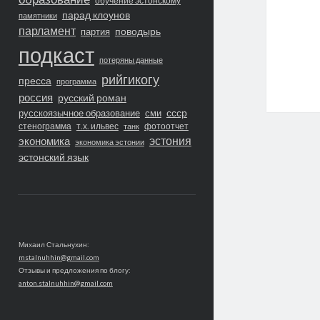
обучение эстонскому
парад клоунов
памятники
парламент
поводырь
партия
подкаст
потеряны данные
рийгикогу
пресса
программа
россия
русский роман
ссср
русскоязычное образование
сми
стенограмма
т.х. ильвес
фотоотчет
танк
экономика
эстония
экономика эстонии
эстонский язык
Михаил Стальнухин:
mstalnuhhin@gmail.com
Отзывы и предложения по блогу:
anton.stalnuhhin@gmail.com