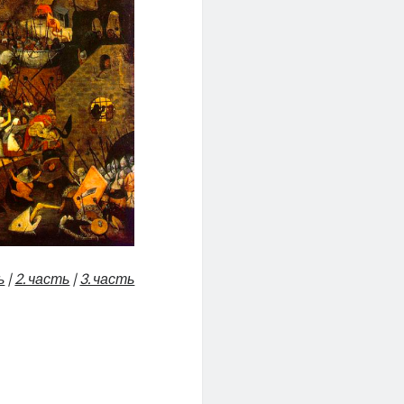
ь
|
2. часть
|
3. часть