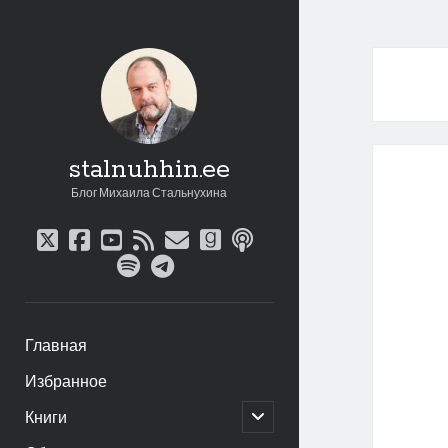
stalnuhhin.ee
Блог Михаила Стальнухина
twitter
facebook
youtube
rss
email
goodreads
podcast
spotify
telegram
Главная
Избранное
открыть
Книги
дочернее
меню