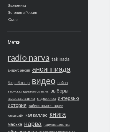
Экономика
Эстония и Россия
Юмор
Метки
radio narva
takinada
ансиппиада
андрус ансип
видео
война
безработица
выборы
в поисках здравого смысла
интервью
высказывание
евросоюз
история
кабинетные истории
книга
кая каллас
катри райк
нарва
маська
нацменьшинства
образование