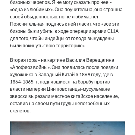
бизоньих черепов. Я не могу сказать про нее –
«одна из любимых». Она поучительна, она страшна
своей обыденностью, но не любима, нет.
Пояснительная подпись к ней гласит, что «все эти
бизоны были убиты в ходе операции армии США
для того, чтобы индейцы от голода вынуждены
были покинуть свою территорию».
Вторая гора – на картине Василия Верещагина
«Апофеоз войны». Она появилась после поездки
художника в Западный Китай в 1869 году, где в
1864-1865 гг. поднявшиеся на борьбу против
власти империи Цин повстанцы-мусульмане
зверски вырезали местное китайское население,
оставив на своем пути груды непогребенных
скелетов.