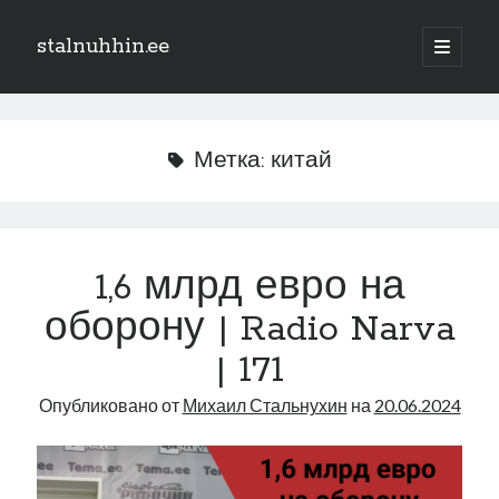
stalnuhhin.ee
отрыть
основн
Боковая
меню
Поиск
панель
Поиск
Метка:
китай
Рубрики
В мире
1,6 млрд евро на
Интеграция
оборону | Radio Narva
Интервью
Книга
| 171
Личное
Опубликовано от
Михаил Стальнухин
на
20.06.2024
Нарва и северо-восток
Обзор прессы
Образование
Парламент и правительство