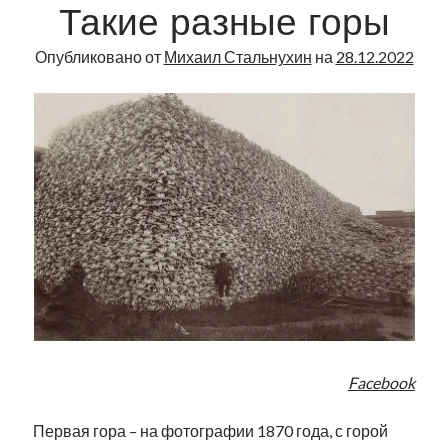
Такие разные горы
Narva
|
Опубликовано от
Михаил Стальнухин
на
28.12.2022
26
Facebook
Первая гора – на фотографии 1870 года, с горой