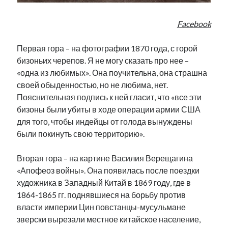
Фотографии
Экономика
Facebook
Эстония и Россия
Юмор
Первая гора – на фотографии 1870 года, с горой
бизоньих черепов. Я не могу сказать про нее –
«одна из любимых». Она поучительна, она страшна
Метки
своей обыденностью, но не любима, нет.
Пояснительная подпись к ней гласит, что «все эти
radio narva
бизоны были убиты в ходе операции армии США
takinada
андрус ансип
для того, чтобы индейцы от голода вынуждены
видео
ансиппиада
были покинуть свою территорию».
война
безработица
выборы
высказывание
в поисках здравого смысла
Вторая гора – на картине Василия Верещагина
интервью
история
евросоюз
кабинетные истории
«Апофеоз войны». Она появилась после поездки
книга
нарва
кая каллас
маська
катри райк
художника в Западный Китай в 1869 году, где в
образование
обучение эстонскому
нацменьшинства
1864-1865 гг. поднявшиеся на борьбу против
парламент
поводырь
парад клоунов
партия
памятники
власти империи Цин повстанцы-мусульмане
подкаст
зверски вырезали местное китайское население,
пресса
потеряны данные
программа