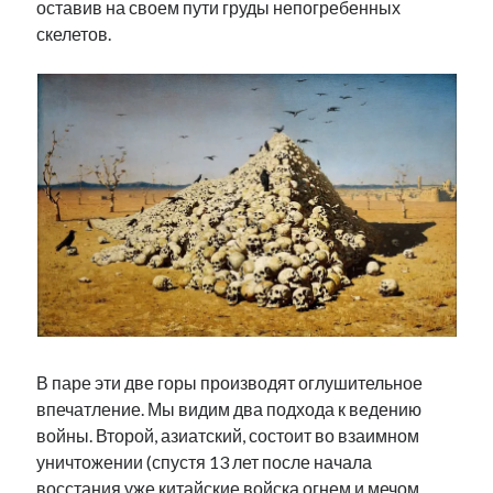
оставив на своем пути груды непогребенных
рийгикогу
россия
русский роман
скелетов.
ссср
русскоязычное образование
сми
стенограмма
экономика
т.х. ильвес
фотоотчет
танк
экономика эстонии
эстония
эстонский язык
Михаил Стальнухин:
mstalnuhhin@gmail.com
Отзывы и предложения по блогу:
anton.stalnuhhin@gmail.com
В паре эти две горы производят оглушительное
впечатление. Мы видим два подхода к ведению
войны. Второй, азиатский, состоит во взаимном
уничтожении (спустя 13 лет после начала
восстания уже китайские войска огнем и мечом