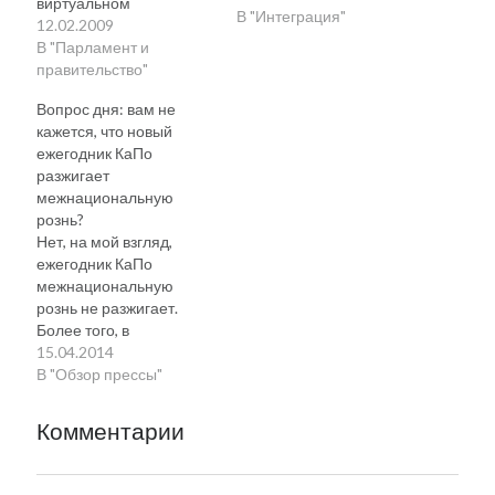
виртуальном
В "Интеграция"
политическом
12.02.2009
кладбище. Любые
В "Парламент и
совпадения с
правительство"
реальными событиями
Вопрос дня: вам не
— случайны. Наверное.
кажется, что новый
Действующие лица:
ежегодник КаПо
Падар — евродепутат
разжигает
Горацио — его
межнациональную
воображаемый лучший
рознь?
друг и собеседник
Нет, на мой взгляд,
Могильщик — могильщи
ежегодник КаПо
к Могильщик (Копает и
межнациональную
поет) Падар Иль этот
рознь не разжигает.
молодец не чувствует,
Более того, в
чем занят, что он…
приведенных вами
15.04.2014
цитатах г-на Синисалу я
В "Обзор прессы"
не нашел ничего
оригинального, это
Комментарии
просто калька с
очередных
идеологических