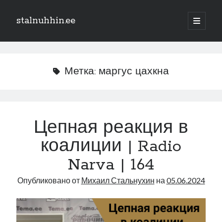
stalnuhhin.ee
отрыть
основн
Боковая
меню
Поиск
панель
Поиск
Метка:
маргус цахкна
Рубрики
В мире
Цепная реакция в
Интеграция
коалиции | Radio
Интервью
Книга
Narva | 164
Личное
Опубликовано от
Михаил Стальнухин
на
05.06.2024
Нарва и северо-восток
Обзор прессы
Образование
Парламент и правительство