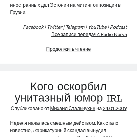
иностранных дел Эстонии на митинг оппозиции в
Грузии.
Facebook
|
Twitter
|
Telegram
|
YouTube
|
Podcast
Все записи передач с Radio Narva
Балтийские
Продолжить чтение
тигры
в
Грузии
|
Кого оскорбил
Radio
Narva
унитазный юмор IRL
|
154
Опубликовано от
Михаил Стальнухин
на
24.01.2009
Неделя началась смешным действом. Как стало
известно, «карикатурный скандал вынудил