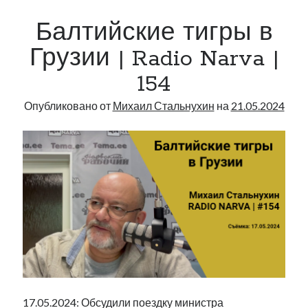
|
рийгикогу
россия
русский роман
Балтийские тигры в
Radio
ссср
русскоязычное образование
сми
стенограмма
экономика
Narva
т.х. ильвес
фотоотчет
танк
экономика эстонии
Грузии | Radio Narva |
эстония
эстонский язык
|
154
164
Опубликовано от
Михаил Стальнухин
на
21.05.2024
Михаил Стальнухин:
mstalnuhhin@gmail.com
Отзывы и предложения по блогу:
anton.stalnuhhin@gmail.com
17.05.2024: Обсудили поездку министра