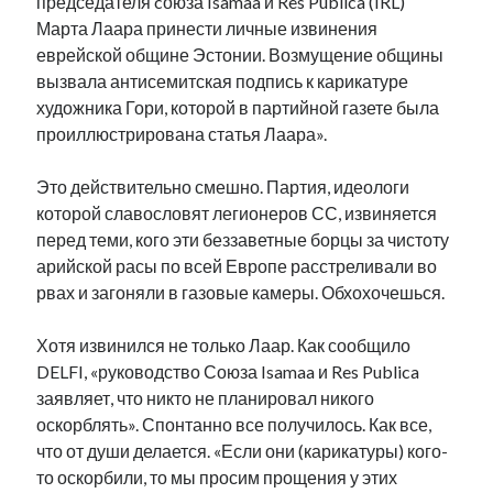
председателя cоюза Isamaa и Res Publica (IRL)
Марта Лаара принести личные извинения
еврейской общине Эстонии. Возмущение общины
вызвала антисемитская подпись к карикатуре
художника Гори, которой в партийной газете была
проиллюстрирована статья Лаара».
Это действительно смешно. Партия, идеологи
которой славословят легионеров СС, извиняется
перед теми, кого эти беззаветные борцы за чистоту
арийской расы по всей Европе расстреливали во
рвах и загоняли в газовые камеры. Обхохочешься.
Хотя извинился не только Лаар. Как сообщило
DELFI, «руководство Союза Isamaa и Res Publica
заявляет, что никто не планировал никого
оскорблять». Спонтанно все получилось. Как все,
что от души делается. «Если они (карикатуры) кого-
то оскорбили, то мы просим прощения у этих