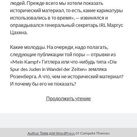
людей. Прежде всего мы хотели показать
исторический материал, то есть, какие карикатуры
использовались в то время», — извинялся и
оправдывался генеральный секретарь IRL Маргус
Цахкна.
Какие молодцы. На очереди, надо полагать,
следующие публикации той поры — отрывки из
«Mein Kampf» Гитлера или что-нибудь типа «Die
Spur des Juden in Wandel der Zeiten» земляка
Розенберга. А что, чем не исторический материал?
И почему бы его не показать?
Кого
Продолжить чтение
оскорбил
унитазный
юмор
IRL
Author Тема для WordPress
от Compete Themes