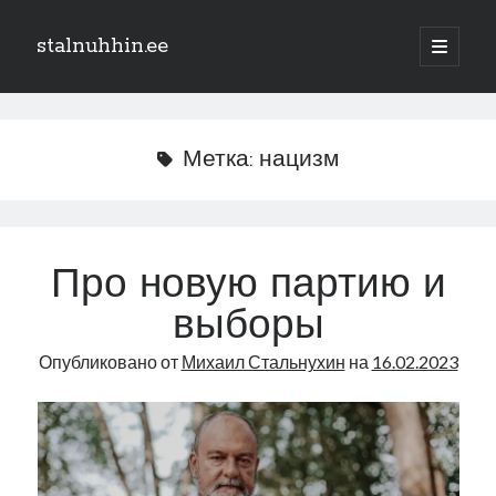
stalnuhhin.ee
отрыть
основн
Боковая
меню
Поиск
панель
Поиск
Метка:
нацизм
Рубрики
В мире
Про новую партию и
Интеграция
выборы
Интервью
Книга
Опубликовано от
Михаил Стальнухин
на
16.02.2023
Личное
Нарва и северо-восток
Обзор прессы
Образование
Парламент и правительство