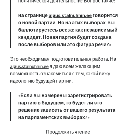
политической деятельности? Вопрос такие:
рийгикогу
россия
русский роман
ссср
русскоязычное образование
сми
стенограмма
на странице
algus.stalnuhhin.ee
говорится
экономика
т.х. ильвес
фотоотчет
танк
экономика эстонии
о новой партии. Но на этих выборах вы
эстония
эстонский язык
баллотируетесь все же как независимый
кандидат. Новая партия будет создана
после выборов или это фигура речи?
»
Это необходимая подготовительная работа. На
Михаил Стальнухин:
algus.stalnuhhin.ee
я даю всем желающим
mstalnuhhin@gmail.com
возможность ознакомиться с тем, какой вижу
Отзывы и предложения по блогу:
идеологию будущей партии.
anton.stalnuhhin@gmail.com
«
Если вы намерены зарегистрировать
партию в будущем, то будет ли это
решение зависеть от вашего результата
на парламентских выборах?
»
Про
Продолжить чтение