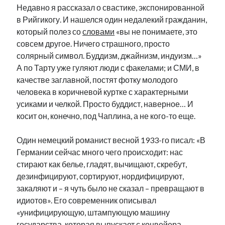
Недавно я рассказал о свастике, экспонированной
в Рийгикогу. И нашелся один недалекий гражданин,
который полез со
словами
«вы не понимаете, это
совсем другое. Ничего страшного, просто
солярный символ. Буддизм, джайнизм, индуизм…»
А по Тарту уже гуляют люди с факелами; и СМИ, в
качестве заглавной, постят фотку молодого
человека в коричневой куртке с характерными
усиками и челкой. Просто буддист, наверное… И
косит он, конечно, под Чаплина, а не кого-то еще.
Один немецкий романист весной 1933-го писал: «В
Германии сейчас много чего происходит: нас
стирают как белье, гладят, вычищают, скребут,
дезинфицируют, сортируют, нордифицируют,
закаляют и – я чуть было не сказал – превращают в
идиотов». Его современник описывал
«унифицирующую, штампующую машину
государства, которая выпускает с конвейера