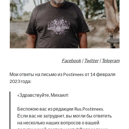
Фотографии
Экономика
Эстония и Россия
Юмор
Метки
radio narva
Facebook
|
Twitter
|
Telegram
takinada
андрус ансип
видео
ансиппиада
Мои ответы на письмо из Postimees от 14 февраля
война
безработица
2023 года:
выборы
высказывание
в поисках здравого смысла
интервью
история
евросоюз
кабинетные истории
«Здравствуйте, Михаил!
книга
нарва
кая каллас
маська
катри райк
образование
Беспокою вас из редакции Rus.Postimees.
обучение эстонскому
нацменьшинства
парламент
поводырь
Если вас не затруднит, вы могли бы ответить
парад клоунов
партия
памятники
подкаст
на несколько наших вопросов о вашей
пресса
потеряны данные
программа