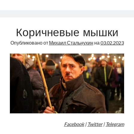
новую
партию
и
выборы
Коричневые мышки
Опубликовано от
Михаил Стальнухин
на
03.02.2023
Facebook
|
Twitter
|
Telegram