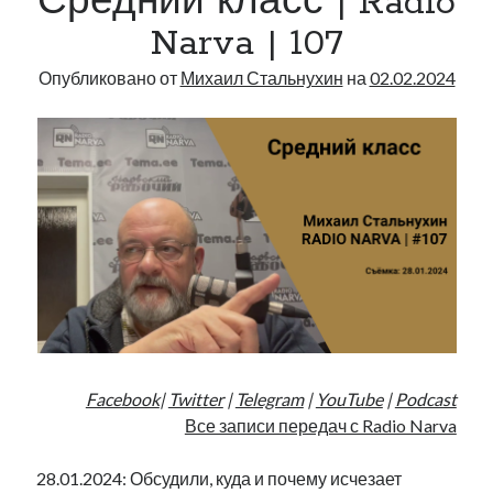
Средний класс | Radio
рийгикогу
2
россия
русский роман
Narva | 107
июля
ссср
русскоязычное образование
сми
стенограмма
экономика
2026
т.х. ильвес
фотоотчет
танк
экономика эстонии
Опубликовано от
Михаил Стальнухин
на
02.02.2024
эстония
эстонский язык
года
Михаил Стальнухин:
mstalnuhhin@gmail.com
Отзывы и предложения по блогу:
anton.stalnuhhin@gmail.com
Facebook
|
Twitter
|
Telegram
|
YouTube
|
Podcast
Все записи передач с Radio Narva
28.01.2024: Обсудили, куда и почему исчезает