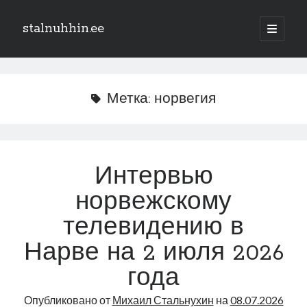
stalnuhhin.ee
отрыть
основн
Боковая
меню
Поиск
панель
Поиск
Метка:
норвегия
Рубрики
В мире
Интервью
Интеграция
норвежскому
Интервью
Книга
телевидению в
Личное
Нарве на 2 июля 2026
Нарва и северо-восток
Обзор прессы
года
Образование
Опубликовано от
Михаил Стальнухин
на
08.07.2026
Парламент и правительство