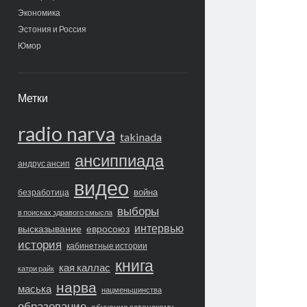
Экономика
Эстония и Россия
Юмор
Метки
radio narva
takinada
ансиппиада
андрус ансип
видео
война
безработица
выборы
в поисках здравого смысла
интервью
высказывание
евросоюз
история
кабинетные истории
книга
кая каллас
катри райк
нарва
маська
нацменьшинства
образование