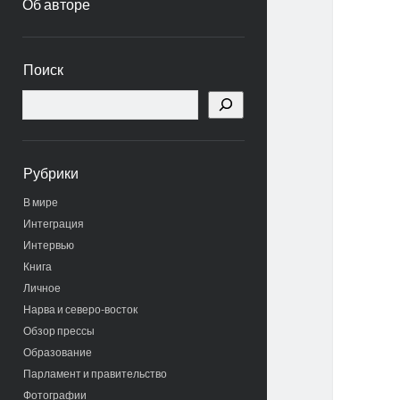
Об авторе
Боковая
Поиск
панель
Поиск
Рубрики
В мире
Интеграция
Интервью
Книга
Личное
Нарва и северо-восток
Обзор прессы
Образование
Парламент и правительство
Фотографии