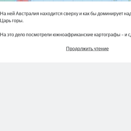
На ней Австралия находится сверху и как бы доминирует на
Царь горы.
На это дело посмотрели южноафриканские картографы – и с
История
Продолжить чтение
с
географи