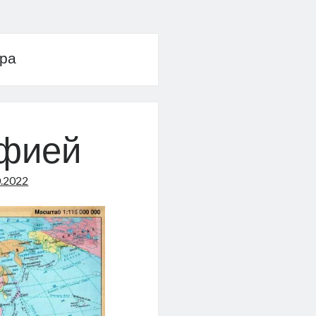
ира
афией
0.2022