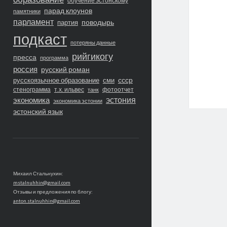
обучение эстонскому
парад клоунов
памятники
парламент
поводырь
партия
подкаст
потеряны данные
рийгикогу
пресса
программа
россия
русский роман
ссср
русскоязычное образование
сми
стенограмма
т.х. ильвес
фотоотчет
танк
экономика
эстония
экономика эстонии
эстонский язык
Михаил Стальнухин:
mstalnuhhin@gmail.com
Отзывы и предложения по блогу:
anton.stalnuhhin@gmail.com