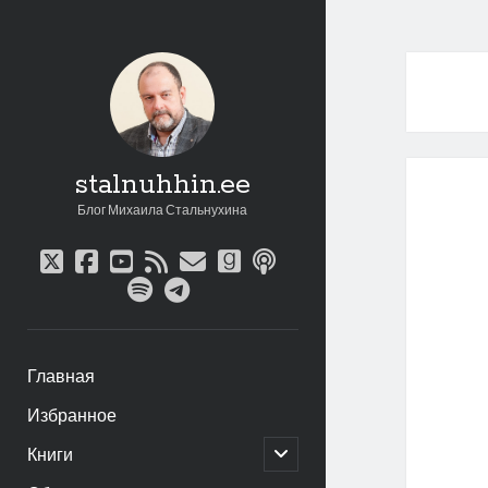
stalnuhhin.ee
Блог Михаила Стальнухина
twitter
facebook
youtube
rss
email
goodreads
podcast
spotify
telegram
Главная
Избранное
открыть
Книги
дочернее
меню