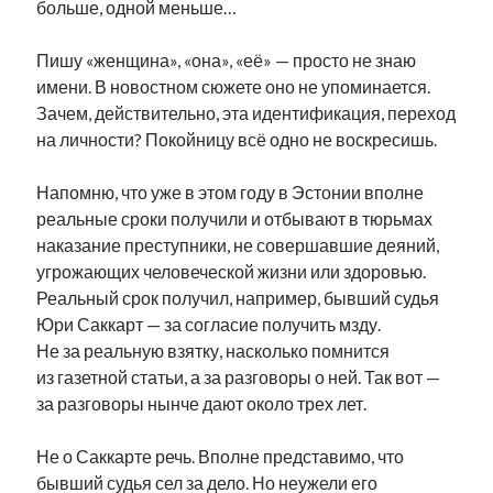
больше, одной меньше…
рийгикогу
россия
русский роман
ссср
русскоязычное образование
сми
стенограмма
Пишу «женщина», «она», «её» — просто не знаю
экономика
т.х. ильвес
фотоотчет
танк
экономика эстонии
имени. В новостном сюжете оно не упоминается.
эстония
эстонский язык
Зачем, действительно, эта идентификация, переход
на личности? Покойницу всё одно не воскресишь.
Напомню, что уже в этом году в Эстонии вполне
реальные сроки получили и отбывают в тюрьмах
Михаил Стальнухин:
наказание преступники, не совершавшие деяний,
mstalnuhhin@gmail.com
угрожающих человеческой жизни или здоровью.
Отзывы и предложения по блогу:
Реальный срок получил, например, бывший судья
anton.stalnuhhin@gmail.com
Юри Саккарт — за согласие получить мзду.
Не за реальную взятку, насколько помнится
из газетной статьи, а за разговоры о ней. Так вот —
за разговоры нынче дают около трех лет.
Не о Саккарте речь. Вполне представимо, что
бывший судья сел за дело. Но неужели его