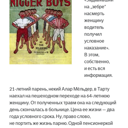
Фотографии
на „зебре“
Экономика
насмерть
Эстония и Россия
женщину
Юмор
водитель
получил
условное
Метки
наказание».
В этом,
radio narva
собственно,
takinada
андрус ансип
и есть вся
видео
ансиппиада
информация.
война
безработица
выборы
высказывание
в поисках здравого смысла
21-летний парень, некий Алар Мёльдер, в Тарту
интервью
история
евросоюз
кабинетные истории
наехал на пешеходном переходе на 64-летнюю
книга
нарва
кая каллас
маська
катри райк
женщину. От полученных травм она на следующий
образование
обучение эстонскому
нацменьшинства
день скончалась в больнице. Цена ее жизни — два
парламент
поводырь
парад клоунов
партия
памятники
года условного срока. Ну, право слово,
подкаст
не портить же жизнь парню. Одной пенсионеркой
пресса
потеряны данные
программа