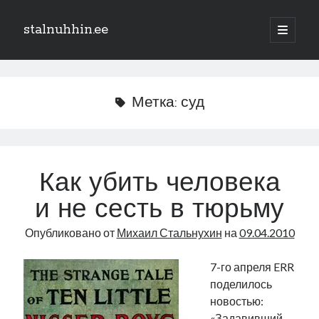
stalnuhhin.ee
отрыть
основн
Боковая
меню
Поиск
панель
Поиск
Метка:
суд
Рубрики
В мире
Как убить человека
Интеграция
и не сесть в тюрьму
Интервью
Книга
Опубликовано от
Михаил Стальнухин
на
09.04.2010
Личное
Нарва и северо-восток
7-го апреля ERR
Обзор прессы
поделилось
Образование
новостью:
Парламент и правительство
«Задавивший