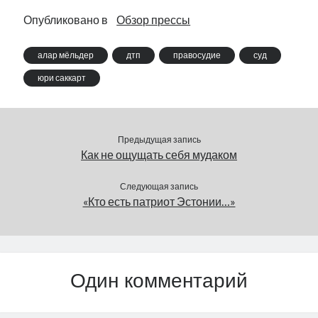
мандат на
убийство получил
формирование
условный срок.…
Опубликовано в
Обзор прессы
правительства и
намерен быть премьер-
алар мёльдер
дтп
правосудие
суд
министром до конца
срока, до 2015 года.
юри саккарт
«Следовательно,
спекулировать на…
Предыдущая запись
Как не ощущать себя мудаком
Следующая запись
«Кто есть патриот Эстонии…»
Один комментарий