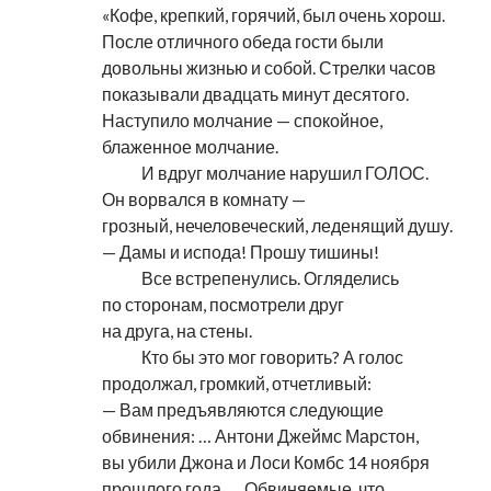
«Кофе, крепкий, горячий, был очень хорош.
После отличного обеда гости были
довольны жизнью и собой. Стрелки часов
показывали двадцать минут десятого.
Наступило молчание — спокойное,
блаженное молчание.
………
И вдруг молчание нарушил ГОЛОС.
Он ворвался в комнату —
грозный, нечеловеческий, леденящий душу.
— Дамы и испода! Прошу тишины!
………
Все встрепенулись. Огляделись
по сторонам, посмотрели друг
на друга, на стены.
………
Кто бы это мог говорить? А голос
продолжал, громкий, отчетливый:
— Вам предъявляются следующие
обвинения: … Антони Джеймс Марстон,
вы убили Джона и Лоси Комбс 14 ноября
прошлого года. … Обвиняемые, что