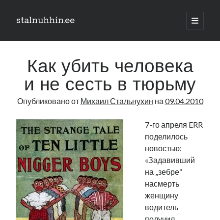
stalnuhhin.ee
отрыть
основн
Боковая
меню
Поиск
панель
Как убить человека
Поиск
и не сесть в тюрьму
Опубликовано от
Михаил Стальнухин
на
09.04.2010
Рубрики
В мире
7-го апреля ERR
Интеграция
поделилось
Интервью
новостью:
Книга
«Задавивший
Личное
на „зебре“
Нарва и северо-восток
насмерть
Обзор прессы
женщину
Образование
водитель
Парламент и правительство
получил