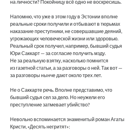
на личности? Покойницу всё одно не воскресишь.
рийгикогу
россия
русский роман
ссср
русскоязычное образование
сми
стенограмма
Напомню, что уже в этом году в Эстонии вполне
экономика
т.х. ильвес
фотоотчет
танк
экономика эстонии
реальные сроки получили и отбывают в тюрьмах
эстония
эстонский язык
наказание преступники, не совершавшие деяний,
угрожающих человеческой жизни или здоровью.
Реальный срок получил, например, бывший судья
Юри Саккарт — за согласие получить мзду.
Не за реальную взятку, насколько помнится
из газетной статьи, а за разговоры о ней. Так вот —
Михаил Стальнухин:
mstalnuhhin@gmail.com
за разговоры нынче дают около трех лет.
Отзывы и предложения по блогу:
anton.stalnuhhin@gmail.com
Не о Саккарте речь. Вполне представимо, что
бывший судья сел за дело. Но неужели его
преступление затмевает убийство?
Невольно вспоминается знаменитый роман Агаты
Кристи, «Десять негритят»: