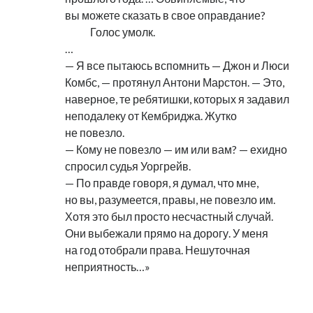
вы можете сказать в свое оправдание?
………
Голос умолк.
…
— Я все пытаюсь вспомнить — Джон и Люси
Комбс, — протянул Антони Марстон. — Это,
наверное, те ребятишки, которых я задавил
неподалеку от Кембриджа. Жутко
не повезло.
— Кому не повезло — им или вам? — ехидно
спросил судья Уоргрейв.
— По правде говоря, я думал, что мне,
но вы, разумеется, правы, не повезло им.
Хотя это был просто несчастный случай.
Они выбежали прямо на дорогу. У меня
на год отобрали права. Нешуточная
неприятность…»
.