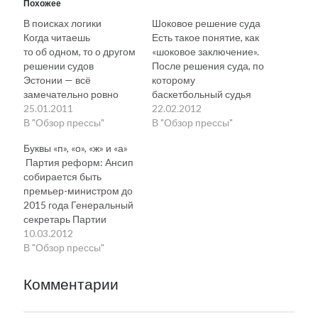
Похожее
В поисках логики
Шоковое решение суда
Когда читаешь
Есть такое понятие, как
то об одном, то о другом
«шоковое заключение».
решении судов
После решения суда, по
Эстонии — всё
которому
замечательно ровно
баскетбольный судья
до тех пор, пока
25.01.2011
Хиллар Койтла
22.02.2012
не начинаешь
В "Обзор прессы"
заплатил 7000 евро
В "Обзор прессы"
их сравнивать. Как-то
печально известному
Буквы «п», «о», «ж» и «а»
не сходятся концы
Йоозепу Лайксоо (фото
Партия реформ: Ансип
с концами. Судите сами.
на заставке), который
собирается быть
23-летний Микк Сегер
насмерть сбил его отца
премьер-министром до
по заслугам схлопотал
и мать, пора вводить
2015 года Генеральный
7 с половиной лет
понятие «шоковое
секретарь Партии
реального тюремного
решение суда».
реформ сообщил,
10.03.2012
заключения за то, что
Предыстория: 8
отвечая на вопрос Delfi,
В "Обзор прессы"
будучи пьяным сел
декабря 2007 года, в
что Андрус Ансип менее
за руль и убил трех
16.53, недалеко от Мяо,
года назад получил от
человек. Но 17-летний
на 91-м…
Комментарии
народа Эстонии самый
Йозеп Лайксоо
мощный за всю историю
за такое же тройное