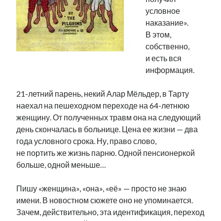
Фотографии
условное
Экономика
наказание».
Эстония и Россия
В этом,
Юмор
собственно,
и есть вся
информация.
Метки
21-летний парень, некий Алар Мёльдер, в Тарту
radio narva
наехал на пешеходном переходе на 64-летнюю
takinada
андрус ансип
женщину. От полученных травм она на следующий
видео
ансиппиада
день скончалась в больнице. Цена ее жизни — два
война
безработица
года условного срока. Ну, право слово,
выборы
высказывание
в поисках здравого смысла
не портить же жизнь парню. Одной пенсионеркой
интервью
история
евросоюз
кабинетные истории
больше, одной меньше…
книга
нарва
кая каллас
маська
катри райк
образование
обучение эстонскому
нацменьшинства
Пишу «женщина», «она», «её» — просто не знаю
парламент
поводырь
парад клоунов
партия
памятники
имени. В новостном сюжете оно не упоминается.
подкаст
Зачем, действительно, эта идентификация, переход
пресса
потеряны данные
программа