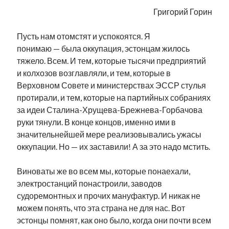
Фотографии
Григорий Горин
Экономика
Эстония и Россия
Пусть нам отомстят и успокоятся. Я
Юмор
понимаю — была оккупация, эстонцам жилось
тяжело. Всем. И тем, которые тысячи предприятий
и колхозов возглавляли, и тем, которые в
Метки
Верховном Совете и министерствах ЭССР стулья
протирали, и тем, которые на партийных собраниях
radio narva
за идеи Сталина-Хрущева-Брежнева-Горбачова
takinada
андрус ансип
руки тянули. В конце концов, именно ими в
видео
ансиппиада
значительнейшей мере реализовывались ужасы
война
безработица
оккупации. Но — их заставили! А за это надо мстить.
выборы
высказывание
в поисках здравого смысла
интервью
история
евросоюз
кабинетные истории
Виноваты же во всем мы, которые понаехали,
книга
нарва
кая каллас
маська
катри райк
электростанций понастроили, заводов
образование
обучение эстонскому
нацменьшинства
судоремонтных и прочих мануфактур. И никак не
парламент
поводырь
парад клоунов
партия
памятники
можем понять, что эта страна не для нас. Вот
подкаст
эстонцы помнят, как оно было, когда они почти всем
пресса
потеряны данные
программа