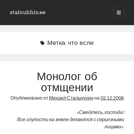
stalnuhhin.ee
отрыть
основн
Боковая
меню
Поиск
панель
Поиск
Метка:
что если
Рубрики
В мире
Монолог об
Интеграция
отмщении
Интервью
Книга
Опубликовано от
Михаил Стальнухин
на
02.12.2008
Личное
Нарва и северо-восток
«
Смейтесь, господа!
Обзор прессы
Все глупости на земле делаются с серьезными
Образование
лицами
».
Парламент и правительство